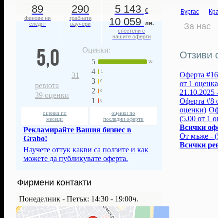
89
290
5 143
€
Бургас
Кра
фенове ни
грабнати
10 059
лв.
следят
ваучери
За нас
спестени с
нашите оферти
5,0
Оценки:
Отзиви о
5
38
4
1
Оферта #16 
31
3
0
от 1 оценка
ревюта
2
21.10.2025 
0
39
оценки
1
Оферта #8 о
0
оценки)
Оф
оценки по
оценки по
(5.00 от 1 
месеци
последни оферти
Всички оф
Рекламирайте Вашия бизнес в
От мъже - (
Grabo!
Всички ре
Научете оттук какви са ползите и как
можете да публикувате оферта.
Фирмени контакти
Понеделник - Петък: 14:30 - 19:00ч.