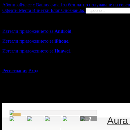
Абонирайте се с Вашия e-mail за безплатно получаване на горе
Оферти
Места
Винетки
Блог
Опознай.bg
Grabo мобилна версия
Изтегли приложението за
Android
.
Изтегли приложението за
iPhone
.
Изтегли приложението за
Huawei
.
...или отвори
grabo.bg
Регистрация
Вход
+2
Aura