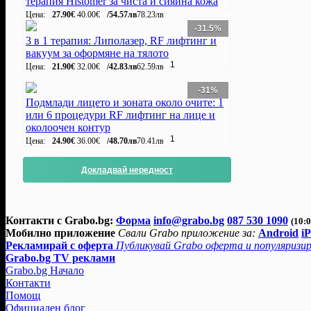
терапия Histomer за чиста и сияйна кожа
Цена:
27.90€
40.00€
/54.57лв
78.23лв
-31.5%
3 в 1 терапия: Липолазер, RF лифтинг и
вакуум за оформяне на тялото
1
Цена:
21.90€
32.00€
/42.83лв
62.59лв
-31%
Подмлади лицето и зоната около очите: 1
или 6 процедури RF лифтинг на лице и
околоочен контур
1
Цена:
24.90€
36.00€
/48.70лв
70.41лв
Докладвай нередност
Контакти с Grabo.bg:
Форма
info@grabo.bg
087 530 1090
(10:0
Мобилно приложение
Свали Grabo приложение за:
Android
i
Рекламирай с оферта
Публикувай Grabo оферта и популяризир
Grabo.bg TV реклами
Grabo.bg Начало
Контакти
Помощ
Официален блог