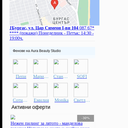
1
Бургас, ул. Цар Симеон I-ви 104
087 67*
****
(покажи)
Понеделник - Петък: 14:30 -
19:00ч.
Фенове на Aura Beauty Studio
Пепи
Мариета
Станислава
SOFI
Сотирка
Емилия
Monika
Светлана
Активни оферти
-30%
Нежен пилинг за лятото - манделова