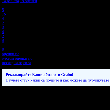
14
ревюта
18
оценки
Оценки:
5
16
4
2
3
0
2
0
1
0
оценки по
месеци
оценки по
последни оферти
Рекламирайте Вашия бизнес в Grabo!
Научете оттук какви са ползите и как можете да публикувате
Фирмени контакти
+
088 89* ****
(покажи)
Понеделник - Неделя: 09:00 – 18:00ч.