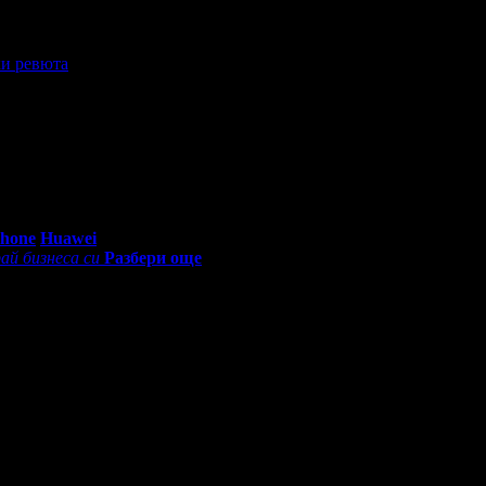
и ревюта
ка (грешка в ИТ системата може би). Трябваше да блокирам адрес
0 - 18:30ч)
Phone
Huawei
ай бизнеса си
Разбери още