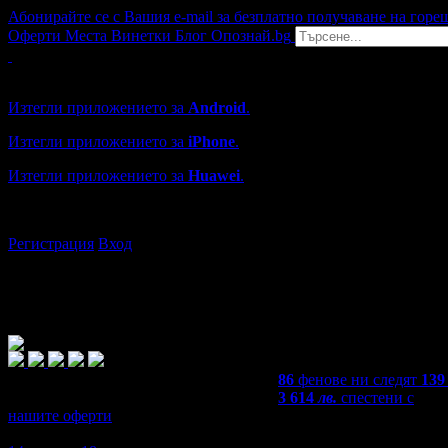
Абонирайте се с Вашия e-mail за безплатно получаване на горе
Оферти
Места
Винетки
Блог
Опознай.bg
Grabo мобилна версия
Изтегли приложението за
Android
.
Изтегли приложението за
iPhone
.
Изтегли приложението за
Huawei
.
...или отвори
grabo.bg
Регистрация
Вход
86
фенове ни следят
139
3 614
лв.
спестени с
нашите оферти
4,9