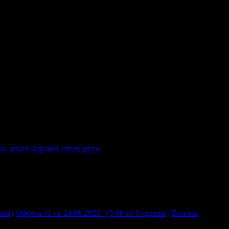
За децата
Здраве
Танци
Други
нки)
Оферта #1 от 24.06.2021 - (5.00 от 9 оценки)
Всички