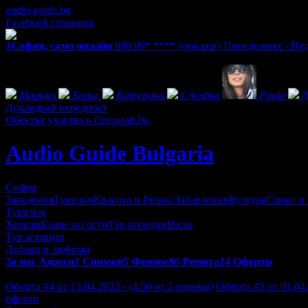
audio-guide.bg
Facebook страница
1
София, само онлайн
088 89* ****
(покажи)
Понеделник - Неде
Фенове на Audio Guide Bulgaria
Марина
Борис
Катерина
Стефка
Paula
Д
Докладвай нередност
Обектът участва в Опознай.bg
Audio Guide Bulgaria
София
Заведения
Туризъм
Красота и Релакс
Забавления
Култура
Спорт и
Туризъм
Хотели
Къщи за гости
Тур агенции
Вили
Тур агенции
Добави в любими
За нас
Адреси
1
Снимки
5
Фенове
86
Ревюта
14
Оферти
Отзиви от клиенти за Audio Guide Bulgaria:
Оферта #4 от 13.04.2023 - (4.50 от 2 оценки)
Оферта #3 от 01.04.
оферти