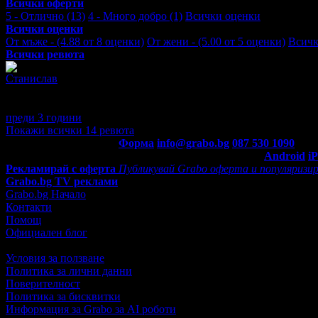
Всички оферти
5 - Отлично (13)
4 - Много добро (1)
Всички оценки
Всички оценки
От мъже - (4.88 от 8 оценки)
От жени - (5.00 от 5 оценки)
Всичк
Всички ревюта
Станислав
4
Супер гид, но на всеки 5 минути изпраща молба за обратна връз
гида на Рилския!
преди 3 години
·
1
· Подкрепям това мнение!
Покажи всички 14 ревюта
Контакти с Grabo.bg:
Форма
info@grabo.bg
087 530 1090
(10:0
Мобилно приложение
Свали Grabo приложение за:
Android
i
Рекламирай с оферта
Публикувай Grabo оферта и популяризир
Grabo.bg TV реклами
Grabo.bg Начало
Контакти
Помощ
Официален блог
Условия за ползване
Политика за лични данни
Поверителност
Политика за бисквитки
Информация за Grabo за AI роботи