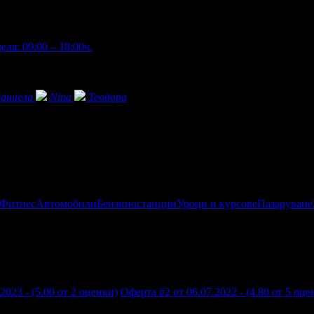
ля: 09:00 – 18:00ч.
аниела
Nina
Теодора
 Фитнес
Автомобили
Бензиностанции
Уроци и курсове
Пазаруване
2023 - (5.00 от 2 оценки)
Оферта #2 от 06.07.2022 - (4.80 от 5 оце