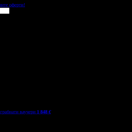
щите оферти!
грабнати ваучери
1 848
€