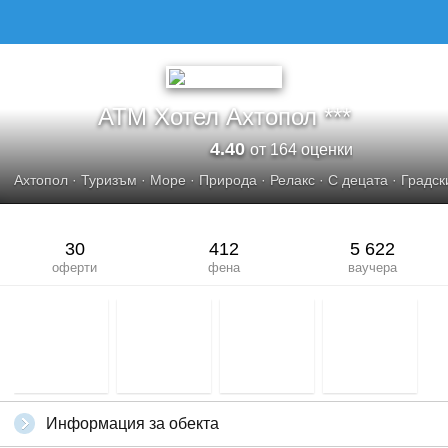
ATM ХОТЕЛ АХТОПОЛ
ATM Хотел Ахтопол ***
4.40
от 164 оценки
Ахтопол
·
Туризъм
·
Море
·
Природа
·
Релакс
·
С децата
·
Градск
30
412
5 622
оферти
фена
ваучера
Информация за обекта