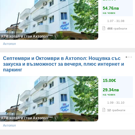
54.76лв
на човек
1.07
- 31.08
466
грабнати
АТМ хотел и стаи Ахтопол***
Ахтопол
Септември и Октомври в Ахтопол: Нощувка със
закуска и възможност за вечеря, плюс интернет и
паркинг
15.00€
29.34лв
на човек
1.09
- 31.10
12
грабнати
АТМ хотел и стаи Ахтопол***
Ахтопол