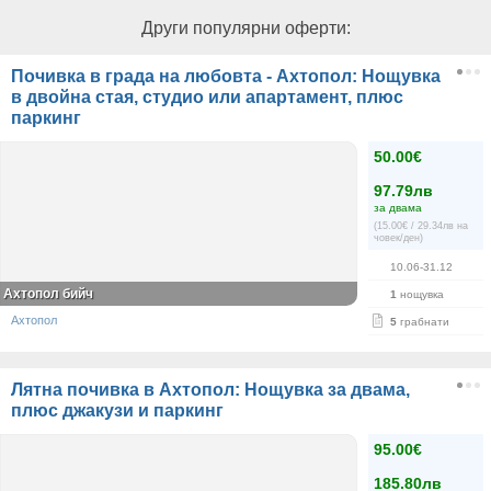
Други популярни оферти:
Почивка в града на любовта - Ахтопол: Нощувка
в двойна стая, студио или апартамент, плюс
паркинг
50.00€
97.79лв
за двама
(15.00€ / 29.34лв на
човек/ден)
10.06-31.12
Ахтопол бийч
1
нощувка
Ахтопол
5
грабнати
Лятна почивка в Ахтопол: Нощувка за двама,
плюс джакузи и паркинг
95.00€
185.80лв