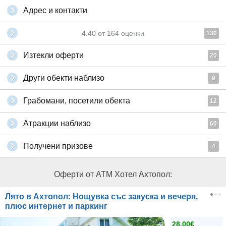
Адрес и контакти
4.40
от
164
оценки
130
Изтекли оферти
20
Други обекти наблизо
9
Грабомани, посетили обекта
12
Атракции наблизо
60
Получени призове
4
Оферти от ATM Хотел Ахтопол:
Лято в Ахтопол: Нощувка със закуска и вечеря,
плюс интернет и паркинг
28.00€