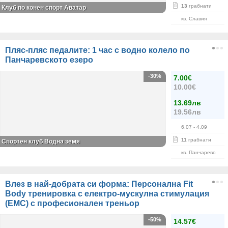
13
грабнати
Клуб по конен спорт Аватар
кв. Славия
Пляс-пляс педалите: 1 час с водно колело по
Панчаревското езеро
-30%
7.00€
10.00€
13.69лв
19.56лв
6.07
- 4.09
11
грабнати
Спортен клуб Водна земя
кв. Панчарево
Влез в най-добрата си форма: Персонална Fit
Body тренировка с електро-мускулна стимулация
(ЕМС) с професионален треньор
-50%
14.57€