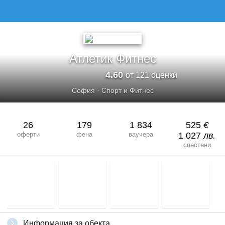
АТЛЕТИК ФИТНЕС
Атлетик Фитнес
4.60
от 121 оценки
София
·
Спорт и Фитнес
26
179
1 834
525
€
оферти
фена
ваучера
1 027
лв.
спестени
Информация за обекта