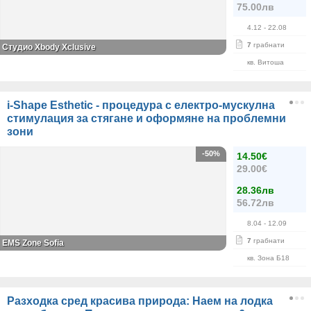
75.00лв
4.12
- 22.08
7
грабнати
Студио Xbody Xclusive
кв. Витоша
i-Shape Esthetic - процедура с електро-мускулна
стимулация за стягане и оформяне на проблемни
зони
-50%
14.50€
29.00€
28.36лв
56.72лв
8.04
- 12.09
7
грабнати
EMS Zone Sofia
кв. Зона Б18
Разходка сред красива природа: Наем на лодка