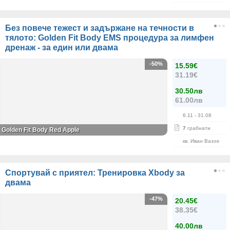
Без повече тежест и задържане на течности в
тялото: Golden Fit Body EMS процедура за лимфен
дренаж - за един или двама
-50%
15.59€
31.19€
30.50лв
61.00лв
6.11
- 31.08
7
грабнати
Golden Fit Body Red Apple
кв. Иван Вазов
Спортувай с приятел: Тренировка Xbody за
двама
-47%
20.45€
38.35€
40.00лв