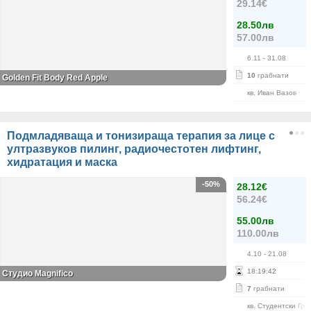
29.14€
28.50лв
57.00лв
6.11
- 31.08
10
грабнати
Golden Fit Body Red Apple
кв. Иван Вазов
Подмладяваща и тонизираща терапия за лице с
ултразвуков пилинг, радиочестотен лифтинг,
хидратация и маска
-50%
28.12€
56.24€
55.00лв
110.00лв
4.10
- 21.08
18
:
19
:
42
Студио Magnifico
7
грабнати
кв. Студентски Гра