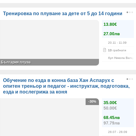
Тренировка по плуване за дете от 5 до 14 години
13.80€
27.00лв
20.11
- 11.09
13
грабнати
бул Никола Вапца
България плува
Обучение по езда в конна база Хан Аспарух с
опитен треньор и педагог - инструктаж, подготовка,
езда и послегрижа за коня
-30%
35.00€
50.00€
68.45лв
97.79лв
28.07
- 28.09