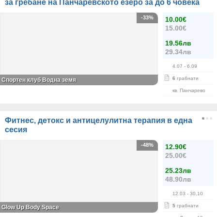
за гребане на Панчаревското езеро за до 6 човека
-33%
10.00€
15.00€
19.56лв
29.34лв
4.07
- 6.09
6
грабнати
Спортен клуб Водна земя
кв. Панчарево
Фитнес, детокс и антицелулитна терапия в една
сесия
-48%
12.90€
25.00€
25.23лв
48.90лв
12.03
- 30.10
5
грабнати
Glow Up Body Space