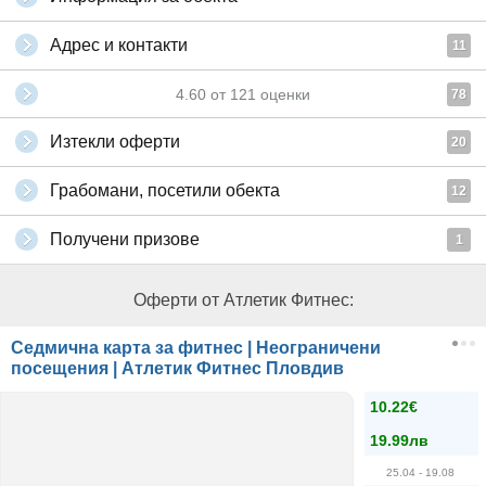
Адрес и контакти
11
4.60
от
121
оценки
78
Изтекли оферти
20
Грабомани, посетили обекта
12
Получени призове
1
Оферти от Атлетик Фитнес:
Седмична карта за фитнес | Неограничени
посещения | Атлетик Фитнес Пловдив
10.22€
19.99лв
25.04
- 19.08