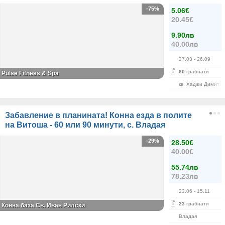
-75%
5.06€
20.45€
9.90лв
40.00лв
27.03
- 26.09
60
грабнати
Pulse Fitness & Spa
кв. Хаджи Димитъ
Забавление в планината! Конна езда в полите
на Витоша - 60 или 90 минути, с. Владая
-29%
28.50€
40.00€
55.74лв
78.23лв
23.06
- 15.11
23
грабнати
Конна база Св. Иван Рилски
Владая