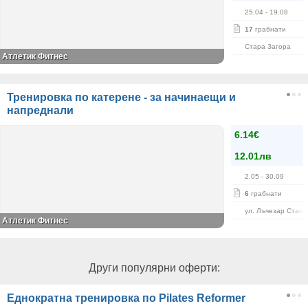
25.04
- 19.08
17
грабнати
Стара Загора
Атлетик Фитнес
Тренировка по катерене - за начинаещи и
напреднали
6.14€
12.01лв
2.05
- 30.09
6
грабнати
ул. Лъчезар Станч
Атлетик Фитнес
Други популярни оферти:
Еднократна тренировка по Pilates Reformer