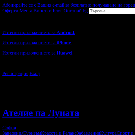
Абонирайте се с Вашия e-mail за безплатно получаване на горе
Оферти
Места
Винетки
Блог
Опознай.bg
Grabo мобилна версия
Изтегли приложението за
Android
.
Изтегли приложението за
iPhone
.
Изтегли приложението за
Huawei
.
...или отвори
grabo.bg
Регистрация
Вход
Ателие на Луната
София
Заведения
Туризъм
Красота и Релакс
Забавления
Култура
Спорт и