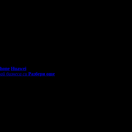
0 - 18:30ч)
Phone
Huawei
ай бизнеса си
Разбери още