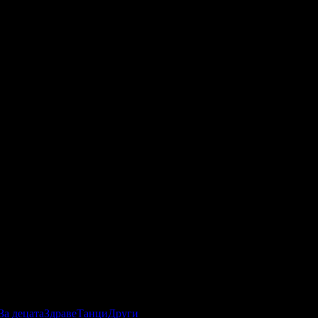
За децата
Здраве
Танци
Други