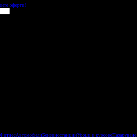
щите оферти!
 Фитнес
Автомобили
Бензиностанции
Уроци и курсове
Пазаруване