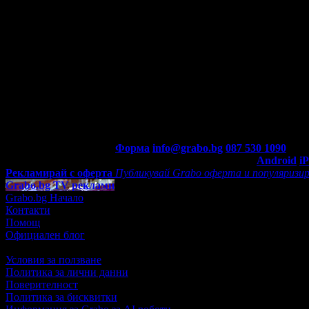
Контакти с Grabo.bg:
Форма
info@grabo.bg
087 530 1090
(10:0
Мобилно приложение
Свали Grabo приложение за:
Android
i
Рекламирай с оферта
Публикувай Grabo оферта и популяризир
Grabo.bg TV реклами
Grabo.bg Начало
Контакти
Помощ
Официален блог
Условия за ползване
Политика за лични данни
Поверителност
Политика за бисквитки