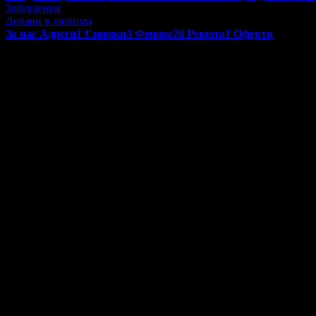
Забавления
Добави в любими
За нас
Адреси
1
Снимки
5
Фенове
26
Ревюта
1
Оферти