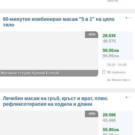
Център
60-минутен комбиниран масаж "5 в 1" на цяло
тяло
-41%
28.63€
48.57€
56.00лв
94.99лв
28.04
- 24.08
31
грабнати
Масажно студио Адонай Елохай
кв. Манастирски Л
Лечебен масаж на гръб, кръст и врат, плюс
рефлексотерапия на ходила и длани
-34%
28.58€
43.46€
55.90лв