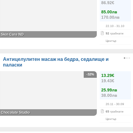
86.92€
85.00лв
170.00лв
22.10
- 31.10
92
грабнати
Skin Care ND
Център
Антицелулитен масаж на бедра, седалище и
паласки
-32%
13.29€
19.43€
25.99лв
38.00лв
20.11
- 30.09
65
грабнати
Chocolate Studio
Център