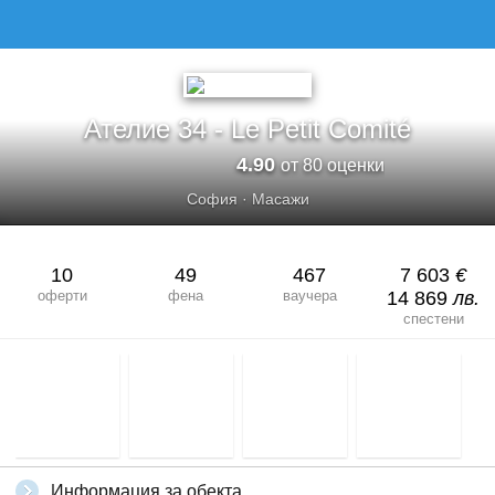
АТЕЛИЕ 34 - LE PETIT COMITÉ
Ателие 34 - Le Petit Comité
4.90
от 80 оценки
София
·
Масажи
10
49
467
7 603
€
оферти
фена
ваучера
14 869
лв.
спестени
Информация за обекта