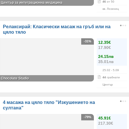
46
от 50
Център за интеграционна медицина
кв. Лозенец
Релаксирай: Класически масаж на гръб или на
цяло тяло
-31%
12.35€
17.90€
24.15лв
35.01лв
25.02
- 5.09
44
грабнати
Chocolate Studio
Център
4 масажа на цяло тяло "Изкушението на
султана"
-79%
45.91€
217.30€