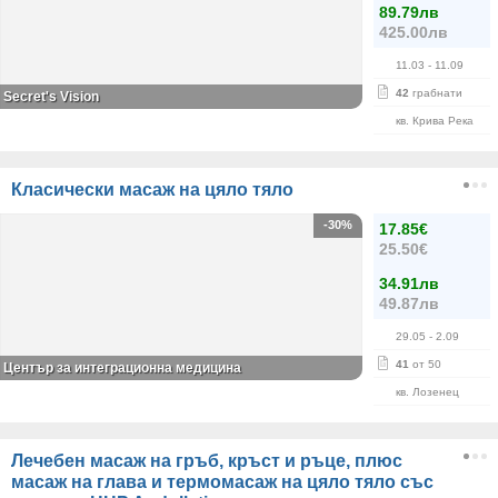
89.79лв
425.00лв
11.03
- 11.09
42
грабнати
Secret's Vision
кв. Крива Река
Класически масаж на цяло тяло
-30%
17.85€
25.50€
34.91лв
49.87лв
29.05
- 2.09
41
от 50
Център за интеграционна медицина
кв. Лозенец
Лечебен масаж на гръб, кръст и ръце, плюс
масаж на глава и термомасаж на цяло тяло със