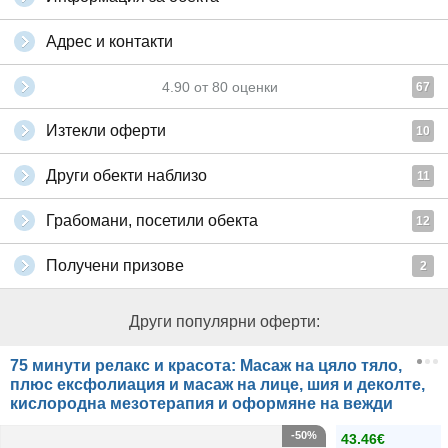
Адрес и контакти
4.90
от
80
оценки
67
Изтекли оферти
10
Други обекти наблизо
11
Грабомани, посетили обекта
12
Получени призове
2
Други популярни оферти:
75 минути релакс и красота: Масаж на цяло тяло,
плюс ексфолиация и масаж на лице, шия и деколте,
кислородна мезотерапия и оформяне на вежди
-50%
43.46€