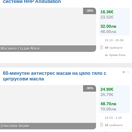
системи HHP Andullation
-30%
16.36€
23.52€
32.00лв
46.00лв
24.10
- 30.09
40
грабнати
Масажно студио Маги
кв. Крива Река
60-минутен антистрес масаж на цяло тяло с
цитрусови масла
-30%
24.90€
35.79€
48.70лв
70.00лв
16.03
- 1.10
32
грабнати
Chocolate Studio