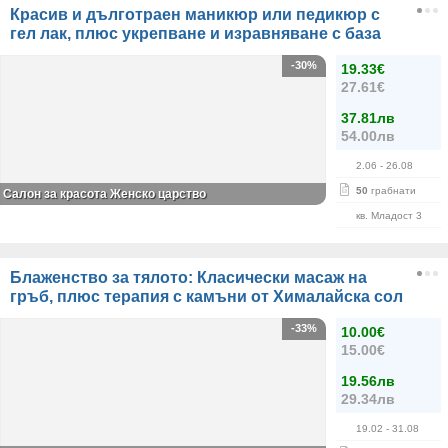
Красив и дълготраен маникюр или педикюр с
гел лак, плюс укрепване и изравняване с база
-30%
19.33€
27.61€
37.81лв
54.00лв
2.06
- 26.08
50
грабнати
Салон за красота Женско царство
кв. Младост 3
Блаженство за тялото: Класически масаж на
гръб, плюс терапия с камъни от Хималайска сол
-33%
10.00€
15.00€
19.56лв
29.34лв
19.02
- 31.08