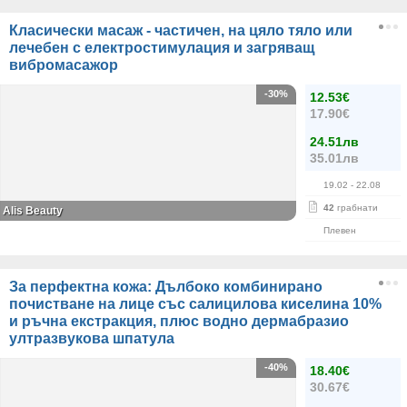
Класически масаж - частичен, на цяло тяло или
лечебен с електростимулация и загряващ
вибромасажор
-30%
12.53€
17.90€
24.51лв
35.01лв
19.02
- 22.08
42
грабнати
Alis Beauty
Плевен
За перфектна кожа: Дълбоко комбинирано
почистване на лице със салицилова киселина 10%
и ръчна екстракция, плюс водно дермабразио
ултразвукова шпатула
-40%
18.40€
30.67€