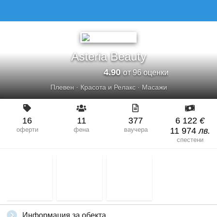
ASTERIA BEAUTY
Asteria Beauty
4.90
от 96 оценки
Плевен
·
Красота и Релакс
·
Масажи
16
11
377
6 122
€
оферти
фена
ваучера
11 974
лв.
спестени
Информация за обекта