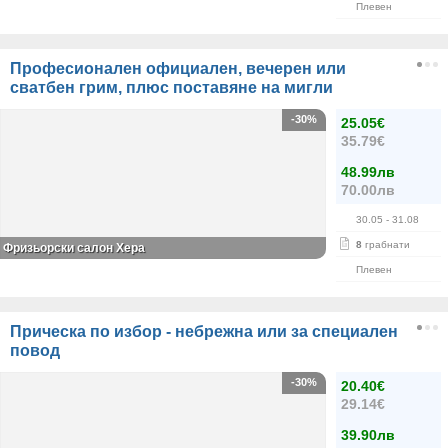
Плевен
Професионален официален, вечерен или
сватбен грим, плюс поставяне на мигли
-30%
25.05€
35.79€
48.99лв
70.00лв
30.05
- 31.08
8
грабнати
Фризьорски салон Хера
Плевен
Прическа по избор - небрежна или за специален
повод
-30%
20.40€
29.14€
39.90лв