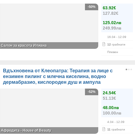
-50%
63.92€
127.82€
125.02лв
249.99лв
16.04
- 12.09
12
грабнати
Салон за красота Илиана
Плевен
Вдъхновена от Клеопатра: Терапия за лице с
ензимен пилинг с млечна киселина, водно
дермабразио, кислороден душ и ампула
-52%
24.54€
51.13€
48.00лв
100.00лв
4.04
- 12.09
11
грабнати
Афродита - House of Beauty