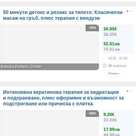
50 минути детокс и релакс за тялото: Класически
масаж на гръб, плюс терапия с вендузи
-30%
26.85€
38.35€
52.51лв
75.01лв
18.02
- 31.08
19
грабнати
Konova Esthetic Center
Плевен
Интензивна кератинова терапия за хидратация
и подхранване, плюс оформяне и възможност за
подстригване или прическа с плитка
-60%
9.20€
23.00€
17.99лв
44.98лв