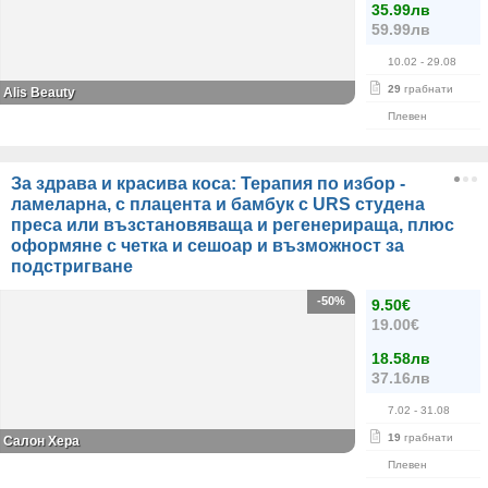
35.99лв
59.99лв
10.02
- 29.08
29
грабнати
Alis Beauty
Плевен
За здрава и красива коса: Терапия по избор -
ламеларна, с плацента и бамбук с URS студена
преса или възстановяваща и регенерираща, плюс
оформяне с четка и сешоар и възможност за
подстригване
-50%
9.50€
19.00€
18.58лв
37.16лв
7.02
- 31.08
19
грабнати
Салон Хера
Плевен