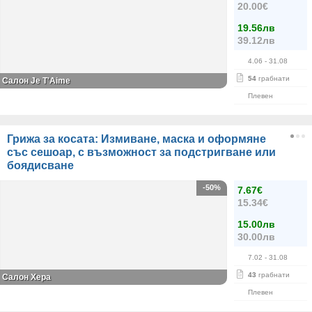
20.00€
19.56лв
39.12лв
4.06
- 31.08
54
грабнати
Салон Je T'Aime
Плевен
Грижа за косата: Измиване, маска и оформяне
със сешоар, с възможност за подстригване или
боядисване
-50%
7.67€
15.34€
15.00лв
30.00лв
7.02
- 31.08
43
грабнати
Салон Хера
Плевен