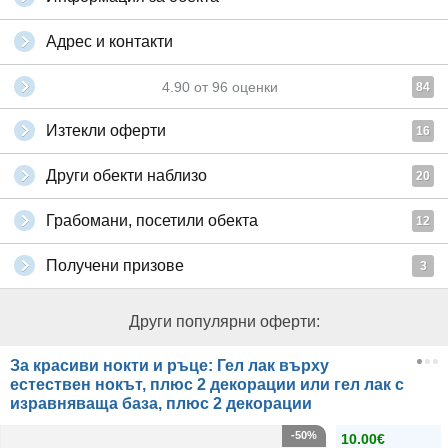
Адрес и контакти
4.90
от
96
оценки
84
Изтекли оферти
16
Други обекти наблизо
20
Грабомани, посетили обекта
12
Получени призове
3
Други популярни оферти:
За красиви нокти и ръце: Гел лак върху
естествен нокът, плюс 2 декорации или гел лак с
изравняваща база, плюс 2 декорации
-50%
10.00€