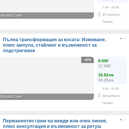
7.04
- 15.09
17
грабнати
Вeauty Code
Плевен
Пълна трансформация за косата: Измиване,
плюс ампула, стайлинг и възможност за
подстригване
-50%
8.50€
17.00€
16.62лв
33.25лв
3.04
- 31.08
13
грабнати
Вeauty Code
Плевен
Перманентен грим на вежди или очна линия,
плюс консултация и възможност за ретуш