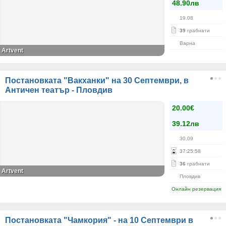
48.90лв
19.08
39
грабнати
Варна
Artvent
Постановката "Вакханки" на 30 Септември, в
Античен театър - Пловдив
20.00€
39.12лв
30.09
37
:
25
:
58
36
грабнати
Artvent
Пловдив
Онлайн резервация
Постановката "Чамкория" - на 10 Септември в