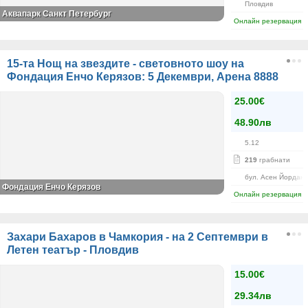
Пловдив
Аквапарк Санкт Петербург
Онлайн резервация
15-та Нощ на звездите - световното шоу на
Фондация Енчо Керязов: 5 Декември, Арена 8888
25.00€
48.90лв
5.12
219
грабнати
бул. Асен Йордано
Фондация Енчо Керязов
Онлайн резервация
Захари Бахаров в Чамкория - на 2 Септември в
Летен театър - Пловдив
15.00€
29.34лв