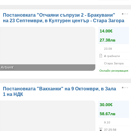
Постановката "Отчаяни съпрузи 2 - Бракувани"
на 23 Септември, в Културен център - Стара Загора
14.00€
27.38лв
23.09
4
грабнати
Стара Загора
Artvent
Онлайн резервация
Постановката "Вакханки" на 9 Октомври, в Зала
1 на НДК
30.00€
58.67лв
9.10
37
:
25
:
58