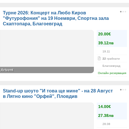
Турне 2026: Концерт на Любо Киров
"Футурофония" на 19 Ноември, Спортна зала
Скаптопара, Благоевград
20.00€
39.12лв
19.11
22
грабнати
Благоевград
Artvent
Онлайн резервация
Stand-up шоуто "И това ще мине" - на 28 Август
в Лятно кино "Орфей", Пловдив
14.00€
27.38лв
28.08