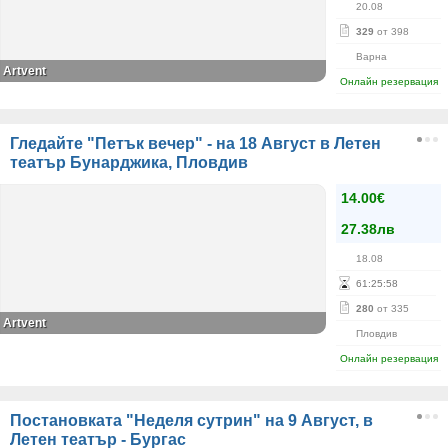
20.08
329
от 398
Варна
Artvent
Онлайн резервация
Гледайте "Петък вечер" - на 18 Август в Летен
театър Бунарджика, Пловдив
14.00€
27.38лв
18.08
61
:
25
:
58
280
от 335
Аrtvent
Пловдив
Онлайн резервация
Постановката "Неделя сутрин" на 9 Август, в
Летен театър - Бургас