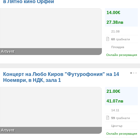
в Лятно кино Орфей
14.00€
27.38лв
21.08
60
грабнати
Пловдив
Аrtvent
Онлайн резервация
Концерт на Любо Киров "Футурофония" на 14
Ноември, в НДК, зала 1
21.00€
41.07лв
14.11
59
грабнати
Център
Artvent
Онлайн резервация