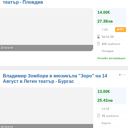
театър - Пловдив
14.00€
27.38лв
ДНЕС
7.08
09
:
41
:
58
110
грабнати
Artvent
Пловдив
Онлайн резервация
Владимир Зомбори в мюзикъла "Зоро" на 14
Август в Летен театър - Бургас
13.00€
25.43лв
14.08
76
грабнати
Бургас
Artvent