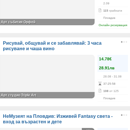
2.09
115
грабнати
Пловдив
Арт събития Орфей
Онлайн резервация
Рисувай, общувай и се забавлявай: 3 часа
рисуване и чаша вино
14.78€
28.91лв
28.08
- 31.08
37
:
25
:
58
108
от 125
Арт студио Triple Art
Пловдив
НеМузеят на Пловдив: Изживей Fantasy света -
вход за възрастен и дете