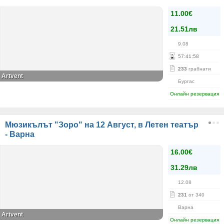
11.00€
21.51лв
9.08
57
:
41
:
58
233
грабнати
Аrtvent
Бургас
Онлайн резервация
Мюзикълът "Зоро" на 12 Август, в Летен театър
- Варна
16.00€
31.29лв
12.08
231
от 340
Варна
Artvent
Онлайн резервация