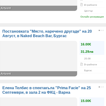
4
грабнати
Artvent
Център
Онлайн резервация
Постановката "Място, наречено другаде" на 20
Август, в Naked Beach Bar, Бургас
16.00€
31.29лв
20.08
3
грабнати
Бургас
Artvent
Елена Телбис в спектакъла "Prima Facie" на 25
Септември, в зала 2 на ФКЦ - Варна
15.00€