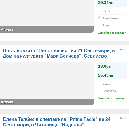
29.34лв
25.09
2
грабнати
Варна
Artvent
Онлайн резервация
Постановката "Петък вечер" на 21 Септември, в
Дом на културата "Мара Белчева", Севлиево
13.00€
25.43лв
21.09
Севлиево
Онлайн резервация
Artvent
Елена Телбис в спектакъла "Prima Facie" на 24
Септември, в Читалище "Надежда"