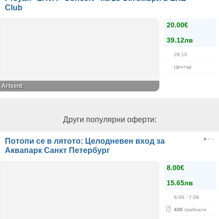
Club
20.00€
39.12лв
28.10
Център
Artvent
Други популярни оферти:
Потопи се в лятото: Целодневен вход за
Аквапарк Санкт Петербург
8.00€
15.65лв
6.06
- 7.09
430
грабнати