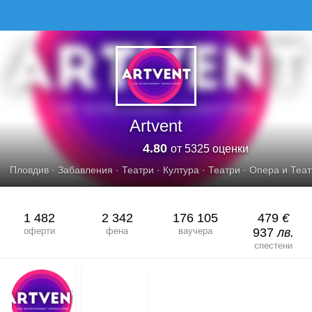
ARTVENT
Artvent
4.80
от 5325 оценки
Пловдив
·
Забавления
·
Театри
·
Култура
·
Театри
·
Опера и Теа
1 482
2 342
176 105
479
€
оферти
фена
ваучера
937
лв.
спестени