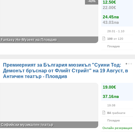
-43%
12.50€
22.00€
24.45лв
43.03лв
28.01
- 1.10
100
от 120
Fantasy Не-Музеят на Пловдив
Пловдив
Премиерният за България мюзикъл "Суини Тод:
Демонът бръснар от Флийт Стрийт" на 19 Август, в
Античен театър - Пловдив
19.00€
37.16лв
19.08
84
грабнати
Пловдив
Софийски музикален театър
Онлайн резервация