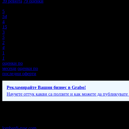
39
ревюта
79
оценки
Оценки:
5
54
4
15
3
5
2
4
1
1
оценки по
месеци
оценки по
последни оферти
Рекламирайте Вашия бизнес в Grabo!
Научете оттук какви са ползите и как можете да публикувате
Фирмени контакти
24/7
lombardi-ruse.com