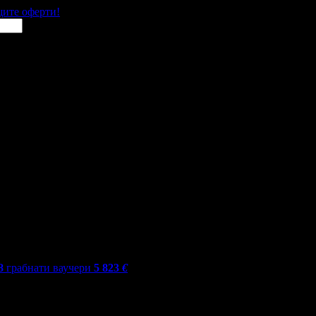
щите оферти!
8
грабнати ваучери
5 823
€