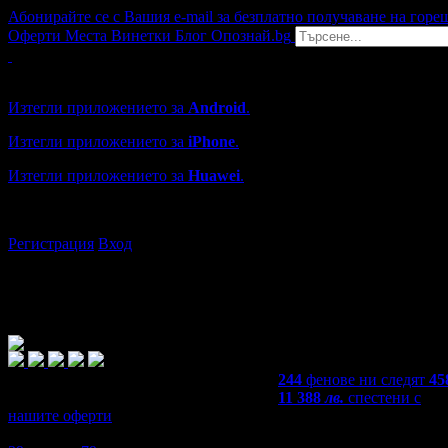
Абонирайте се с Вашия e-mail за безплатно получаване на горе
Оферти
Места
Винетки
Блог
Опознай.bg
Grabo мобилна версия
Изтегли приложението за
Android
.
Изтегли приложението за
iPhone
.
Изтегли приложението за
Huawei
.
...или отвори
grabo.bg
Регистрация
Вход
244
фенове ни следят
45
11 388
лв.
спестени с
нашите оферти
4,5