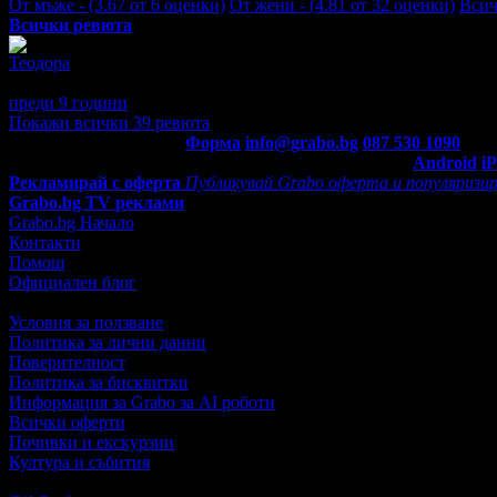
От мъже - (3.67 от 6 оценки)
От жени - (4.81 от 32 оценки)
Всич
Всички ревюта
Теодора
5
Храната беше много вкусна, обслужването беше на ниво. Серв
преди 9 години
·
· Подкрепям това мнение!
Покажи всички 39 ревюта
Контакти с Grabo.bg:
Форма
info@grabo.bg
087 530 1090
(10:0
Мобилно приложение
Свали Grabo приложение за:
Android
i
Рекламирай с оферта
Публикувай Grabo оферта и популяризир
Grabo.bg TV реклами
Grabo.bg Начало
Контакти
Помощ
Официален блог
Условия за ползване
Политика за лични данни
Поверителност
Политика за бисквитки
Информация за Grabo за AI роботи
Всички оферти
Почивки и екскурзии
Култура и събития