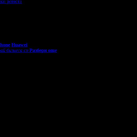
ки ревюта
итьорът беше изключително любезен. Много сме доволни.
0 - 18:30ч)
Phone
Huawei
ай бизнеса си
Разбери още