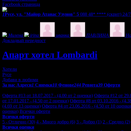
Facebook страница
1
Русе, ул. "Майор Атанас Узунов" 5
088 48* ****
(скрит)
24/7
Фенове на Апарт хотел Lombardi
Милена
irina
иванка
ПАВЛИНА
На
Докладвай нередност
Апарт хотел Lombardi
Хотели
Русе
Добави в любими
За нас
Адреси
1
Снимки
10
Фенове
244
Ревюта
39
Оферти
Отзиви от клиенти за Апарт хотел Lombardi:
Оферта #13 от 18.07.2017 - (4.00 от 2 оценки)
Оферта #12 от 29.0
от 17.01.2017 - (4.50 от 2 оценки)
Оферта #8 от 03.10.2016 - (4.3
(4.69 от 13 оценки)
Оферта #4 от 23.06.2016 - (4.50 от 10 оценки
оценки)
Всички оферти
Всички оферти
5 - Отлично (30)
4 - Много добро (6)
3 - Добро (1)
2 - Средно (2)
Всички оценки