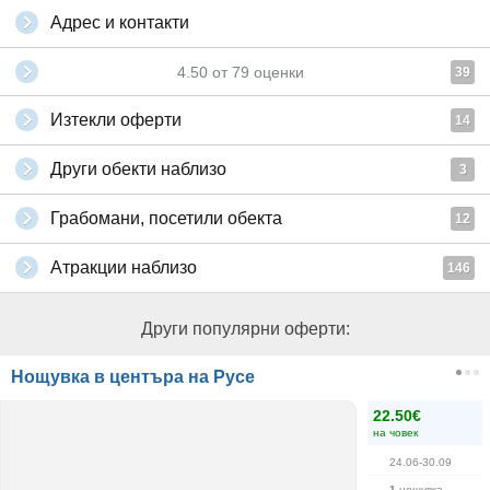
Адрес и контакти
4.50
от
79
оценки
39
Изтекли оферти
14
Други обекти наблизо
3
Грабомани, посетили обекта
12
Атракции наблизо
146
Други популярни оферти:
Нощувка в центъра на Русе
22.50€
на човек
24.06-30.09
1
нощувка