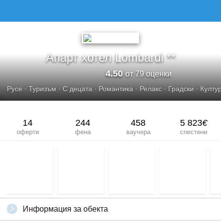
Апарт хотел Lombardi **
4.50
от 79 оценки
Русе
·
Туризъм
·
С децата
·
Романтика
·
Релакс
·
Градски
·
Култу
14
244
458
5 823
€
оферти
фена
ваучера
спестени
Информация за обекта