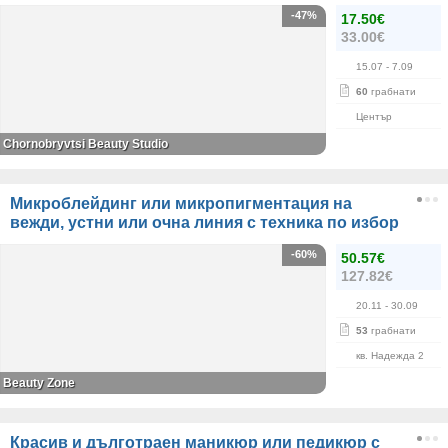
-47%
17.50€
33.00€
15.07
- 7.09
60
грабнати
Център
Chornobryvtsi Beauty Studio
Микроблейдинг или микропигментация на
вежди, устни или очна линия с техника по избор
-60%
50.57€
127.82€
20.11
- 30.09
53
грабнати
кв. Надежда 2
Beauty Zone
Красив и дълготраен маникюр или педикюр с