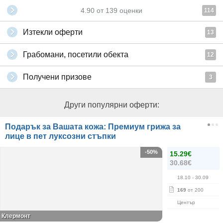
4.90
от
139
оценки
114
Изтекли оферти
13
Грабомани, посетили обекта
12
Получени призове
3
Други популярни оферти:
Подарък за Вашата кожа: Премиум грижа за
лице в пет луксозни стъпки
-50%
15.29€
30.68€
18.10
- 30.09
169
от 200
Център
Клермонт