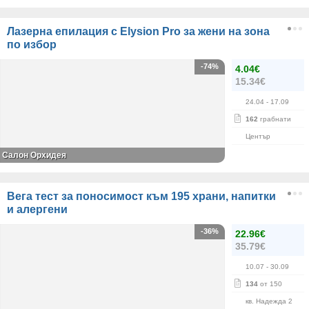
Лазерна епилация с Elysion Pro за жени на зона
по избор
-74%
4.04€
15.34€
24.04
- 17.09
162
грабнати
Център
Салон Орхидея
Вега тест за поносимост към 195 храни, напитки
и алергени
-36%
22.96€
35.79€
10.07
- 30.09
134
от 150
кв. Надежда 2