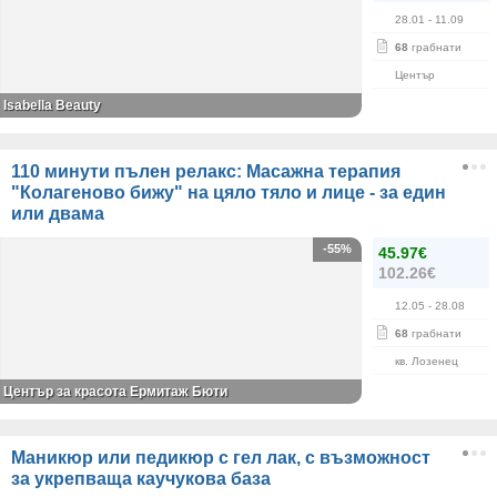
28.01
- 11.09
68
грабнати
Център
Isabella Beauty
110 минути пълен релакс: Масажна терапия
"Колагеново бижу" на цяло тяло и лице - за един
или двама
-55%
45.97€
102.26€
12.05
- 28.08
68
грабнати
кв. Лозенец
Център за красота Ермитаж Бюти
Маникюр или педикюр с гел лак, с възможност
за укрепваща каучукова база