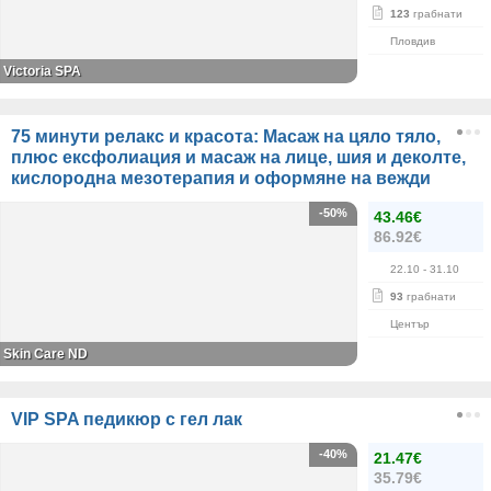
123
грабнати
Пловдив
Victoria SPA
75 минути релакс и красота: Масаж на цяло тяло,
плюс ексфолиация и масаж на лице, шия и деколте,
кислородна мезотерапия и оформяне на вежди
-50%
43.46€
86.92€
22.10
- 31.10
93
грабнати
Център
Skin Care ND
VIP SPA педикюр с гел лак
-40%
21.47€
35.79€