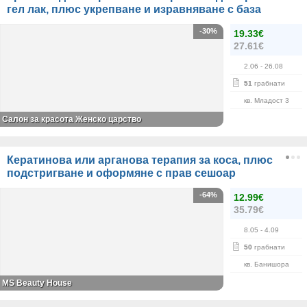
гел лак, плюс укрепване и изравняване с база
-30%
19.33€
27.61€
2.06
- 26.08
51
грабнати
кв. Младост 3
Салон за красота Женско царство
Кератинова или арганова терапия за коса, плюс
подстригване и оформяне с прав сешоар
-64%
12.99€
35.79€
8.05
- 4.09
50
грабнати
кв. Банишора
МS Beauty House