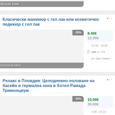
Beauty Zone
Класически маникюр с гел лак или козметичен
педикюр с гел лак
-30%
8.40€
12.00€
12.03
- 10.09
126
от 170
ул. Цар Самуил 84
Салон Елита
Релакс в Пловдив: Целодневно ползване на
басейн и термална зона в Хотел Рамада
Тримонциум
-50%
15.00€
30.00€
2.06
- 15.10