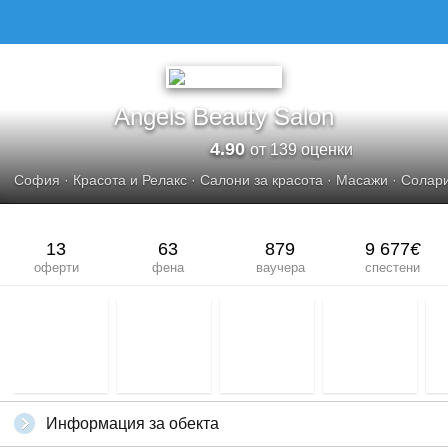
Angels Beauty Salon
4.90
от 139 оценки
София
·
Красота и Релакс
·
Салони за красота
·
Масажи
·
Солар
13
63
879
9 677
€
оферти
фена
ваучера
спестени
Информация за обекта