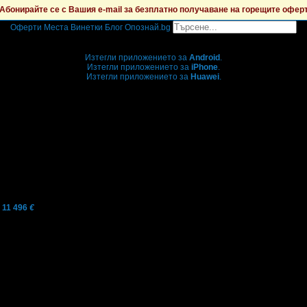
Абонирайте се с Вашия e-mail за безплатно получаване на горещите офер
Оферти
Места
Винетки
Блог
Опознай.bg
Grabo мобилна версия
Изтегли приложението за
Android
.
Изтегли приложението за
iPhone
.
Изтегли приложението за
Huawei
.
...или отвори
grabo.bg
11 496
€