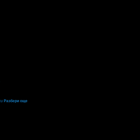
о
си
Разбери още