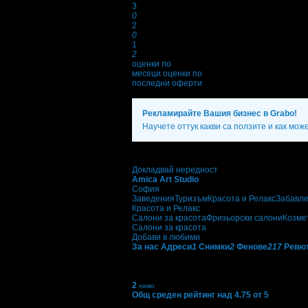
3
0
2
0
1
2
оценки по
месеци
оценки по
последни оферти
Рекламирайте Вашия бизнес в Grabo!
Научете оттук какви са ползите и как мож
Екстри
Докладвай нередност
Amica Art Studio
София
Заведения
Туризъм
Красота и Релакс
Забавл
Красота и Релакс
Салони за красота
Фризьорски салони
Козме
Салони за красота
Добави в любими
За нас
Адреси
1
Снимки
2
Фенове
217
Ревю
Получени призове от 
С призовете в Grabo.bg се отличават търгов
2
ниво
Общ среден рейтинг над 4.75 от 5
Ниво: 2/3
?