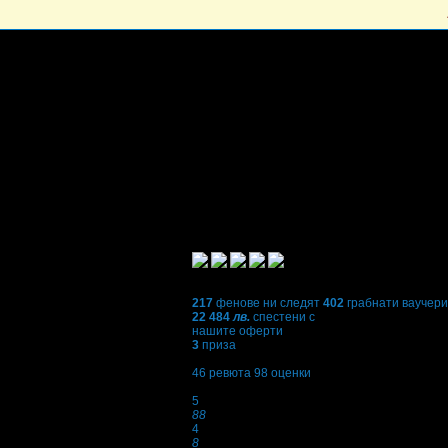
217
фенове ни следят
402
грабнати ваучери
22 484
лв.
спестени с
нашите оферти
3
приза
4,8
46
ревюта
98
оценки
Оценки:
5
88
4
8