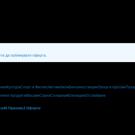
ете да публикувате оферта.
ения
Култура
Спорт и Фитнес
Автомобили
Бензиностанции
Уроци и курсове
Паза
тични продукти
Масажи
Сауна
Солариум
Епилации
Отслабване
та
46
Призове
3
Оферти
Amica Art Studio:
ските обекти, които са постигнали високи резултати от публикуваните оферти