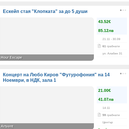
Ескейп стая "Клопката" за до 5 души
43.52€
85.12лв
21.11
- 30.09
61
грабнати
ул. Алабин 31
Hour Escape
Концерт на Любо Киров "Футурофония" на 14
Ноември, в НДК, зала 1
21.00€
41.07лв
14.11
59
грабнати
Център
Artvent