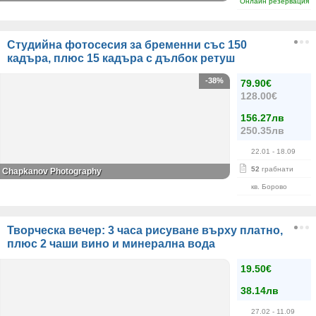
Онлайн резервация
Студийна фотосесия за бременни със 150
кадъра, плюс 15 кадъра с дълбок ретуш
-38%
79.90€
128.00€
156.27лв
250.35лв
22.01
- 18.09
52
грабнати
Chapkanov Photography
кв. Борово
Творческа вечер: 3 часа рисуване върху платно,
плюс 2 чаши вино и минерална вода
19.50€
38.14лв
27.02
- 11.09