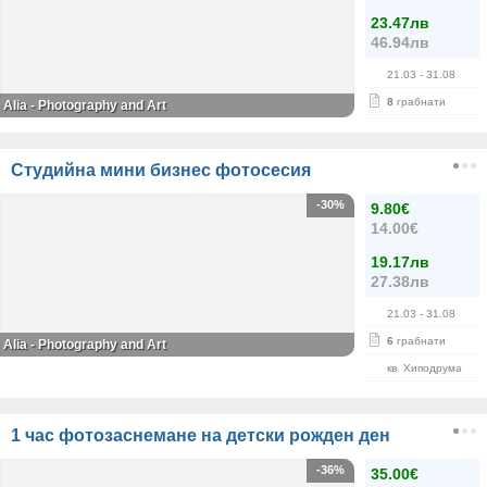
23.47лв
46.94лв
21.03
- 31.08
8
грабнати
Alia - Photography and Art
Студийна мини бизнес фотосесия
-30%
9.80€
14.00€
19.17лв
27.38лв
21.03
- 31.08
6
грабнати
Alia - Photography and Art
кв. Хиподрума
1 час фотозаснемане на детски рожден ден
-36%
35.00€