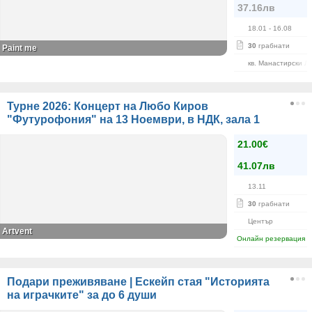
37.16лв
18.01
- 16.08
30
грабнати
Paint me
кв. Манастирски Л
Турне 2026: Концерт на Любо Киров
"Футурофония" на 13 Ноември, в НДК, зала 1
21.00€
41.07лв
13.11
30
грабнати
Център
Artvent
Онлайн резервация
Подари преживяване | Ескейп стая "Историята
на играчките" за до 6 души