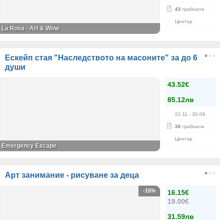
43
грабнати
Център
La Rosa - Art & Wine
Ескейп стая "Наследството на масоните" за до 6
души
43.52€
85.12лв
21.11
- 30.09
38
грабнати
Център
Emergency Escape
Арт занимание - рисуване за деца
-15%
16.15€
19.00€
31.59лв