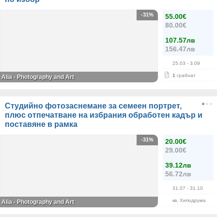
-31%
55.00€
80.00€
107.57лв
156.47лв
25.03
- 3.09
1
грабнат
Alia - Photography and Art
Студийно фотозаснемане за семеен портрет,
плюс отпечатване на избрания обработен кадър и
поставяне в рамка
-31%
20.00€
29.00€
39.12лв
56.72лв
31.07
- 31.10
кв. Хиподрума
Alia - Photography and Art