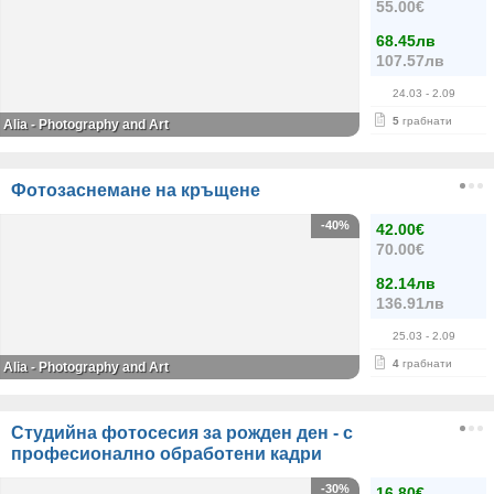
55.00€
68.45лв
107.57лв
24.03
- 2.09
5
грабнати
Alia - Photography and Art
Фотозаснемане на кръщене
-40%
42.00€
70.00€
82.14лв
136.91лв
25.03
- 2.09
4
грабнати
Alia - Photography and Art
Студийна фотосесия за рожден ден - с
професионално обработени кадри
-30%
16.80€