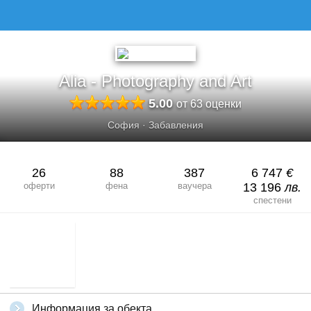
ALIA - PHOTOGRAPHY AND ART
Alia - Photography and Art
5.00
от 63 оценки
София
·
Забавления
26
88
387
6 747
€
оферти
фена
ваучера
13 196
лв.
спестени
Информация за обекта