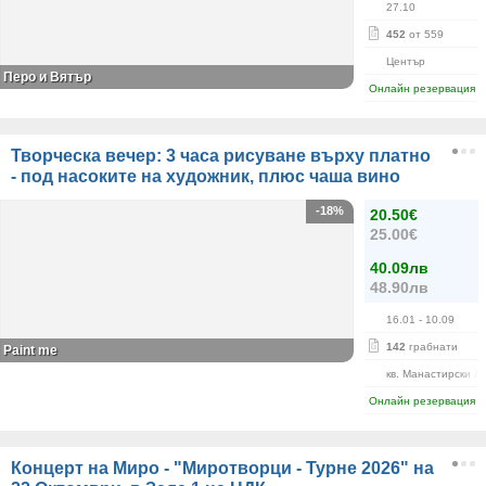
27.10
452
от 559
Център
Перо и Вятър
Онлайн резервация
Творческа вечер: 3 часа рисуване върху платно
- под насоките на художник, плюс чаша вино
-18%
20.50€
25.00€
40.09лв
48.90лв
16.01
- 10.09
142
грабнати
Paint me
кв. Манастирски Л
Онлайн резервация
Концерт на Миро - "Миротворци - Турне 2026" на