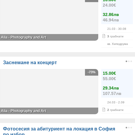
24.00€
32.86лв
46.94лв
21.03
- 30.08
3
грабнати
Alia - Photography and Art
кв. Хиподрума
Заснемане на концерт
-73%
15.00€
55.00€
29.34лв
107.57лв
24.03
- 2.09
2
грабнати
Alia - Photography and Art
Фотосесия за абитуриент на локация в София
по избор