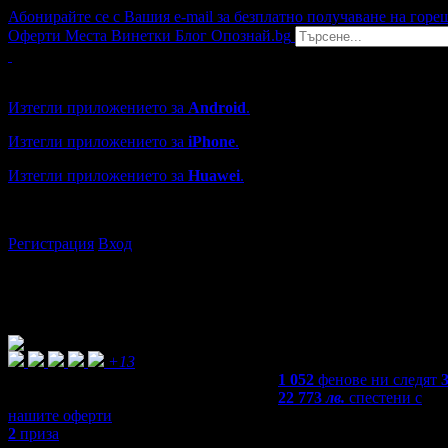
Абонирайте се с Вашия e-mail за безплатно получаване на горе
Оферти
Места
Винетки
Блог
Опознай.bg
Grabo мобилна версия
Изтегли приложението за
Android
.
Изтегли приложението за
iPhone
.
Изтегли приложението за
Huawei
.
...или отвори
grabo.bg
Регистрация
Вход
+13
1 052
фенове ни следят
22 773
лв.
спестени с
нашите оферти
2
приза