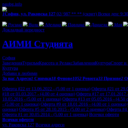
ngobg.info
1
София, ул. Раковска 127
02/ 987 ** **
(скрит)
Всеки ден: 9:30
Фенове на АИМИ Студията
Росица
Вили
Аделина
Павлина
Даниела
Мая
Докладвай нередност
АИМИ Студията
София
Заведения
Туризъм
Красота и Релакс
Забавления
Култура
Спорт и
Култура
Добави в любими
За нас
Адреси
1
Снимки
18
Фенове
1052
Ревюта
33
Призове
2
О
Отзиви от клиенти за АИМИ Студията:
Оферта #22 от 13.06.2022 - (5.00 от 1 оценка)
Оферта #21 от 29.0
#18 от 01.03.2017 - (4.00 от 4 оценки)
Оферта #17 от 17.01.2017 -
18.05.2016 - (5.00 от 1 оценка)
Оферта #13 от 05.05.2016 - (4.50 
- (5.00 от 1 оценка)
Оферта #9 от 18.01.2016 - (4.00 от 1 оценка)
оценки)
Оферта #5 от 28.10.2015 - (5.00 от 2 оценки)
Оферта #4 
Оферта #1 от 30.05.2014 - (5.00 от 1 оценка)
Всички оферти
Всички оферти
ул. Раковска 127
Всички адреси