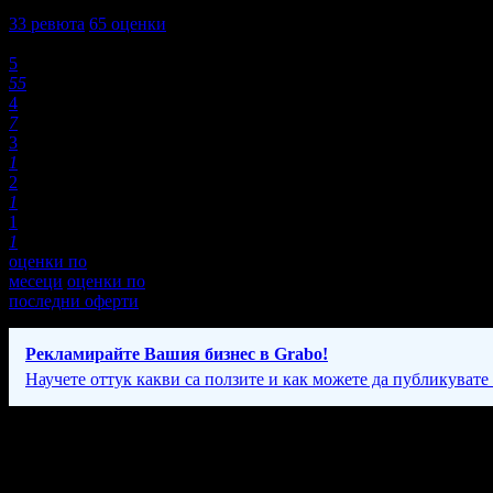
4,8
33
ревюта
65
оценки
Оценки:
5
55
4
7
3
1
2
1
1
1
оценки по
месеци
оценки по
последни оферти
Рекламирайте Вашия бизнес в Grabo!
Научете оттук какви са ползите и как можете да публикувате
Фирмени контакти
Всеки ден: 9:30 - 19:00ч.