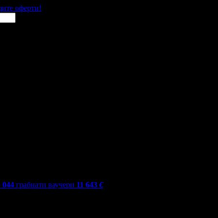
щите оферти!
3 044
грабнати ваучери
11 643
€