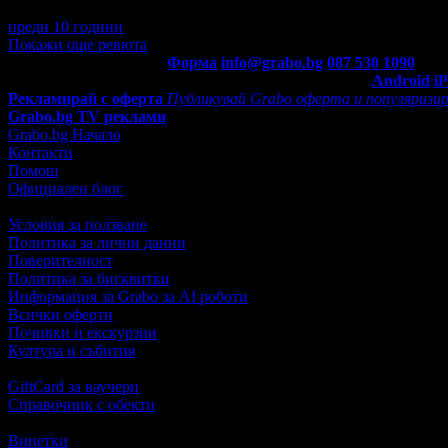
Повече от превъзходно престъпление! Много ни хареса и среща
преди 10 години
·
· Подкрепям това мнение!
Покажи още ревюта
Контакти с Grabo.bg:
Форма
info@grabo.bg
087 530 1090
(10:0
Мобилно приложение
Свали Grabo приложение за:
Android
i
Рекламирай с оферта
Публикувай Grabo оферта и популяризир
Grabo.bg TV реклами
Grabo.bg Начало
Контакти
Помощ
Официален блог
Условия за ползване
Политика за лични данни
Поверителност
Политика за бисквитки
Информация за Grabo за AI роботи
Всички оферти
Почивки и екскурзии
Култура и събития
GiftCard за ваучери
Справочник с обекти
Винетки