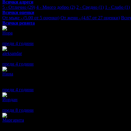
Всички адреси
5 - Отлично (29)
4 - Много добро (2)
2 - Средно (1)
1 - Слабо (1)
Всички оценки
От мъже - (5.00 от 5 оценки)
От жени - (4.67 от 27 оценки)
Всич
Всички ревюта
Нора
5
Професионално и интересно представяне на реалността!.Препо
преди 4 години
·
· Подкрепям това мнение!
aleksandar
5
Страхотно изживяване! Надяваме се да имаме шанса пак да се 
преди 4 години
·
· Подкрепям това мнение!
Нина
5
Много смислено и креативно представление, поставено от тези 
карат да мислят и да се изразяват по този начин вярвам, че вин
преди 4 години
·
· Подкрепям това мнение!
Йордан
5
Много хубава постановка
преди 8 години
·
· Подкрепям това мнение!
Маргарита
5
Адмирации отново на Студиата! Представлението е подходящо и 
преживяването си заслужава и остава в съзнанието.