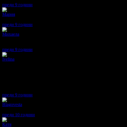
преди 9 години
·
· Подкрепям това мнение!
Мария
5
Прекрасно представление препоръчвам го горещо!
преди 9 години
·
· Подкрепям това мнение!
Михаела
5
Страхотна постановка! Много добри артисти, с много сладки ма
песни и танци! Благодарим ви!
преди 9 години
·
· Подкрепям това мнение!
Ivelina
1
Много Ви благодарим, grabo, за невероятното предложение! За 
Разбирам, че и Вие трябва да живеете, но да живеете. Не да ГР
Не е за пръв път.
Щастлив ден със съвестта Ви.
преди 9 години
·
· Подкрепям това мнение!
Blagovesta
5
the children had a fun
преди 10 години
·
· Подкрепям това мнение!
Катя
5