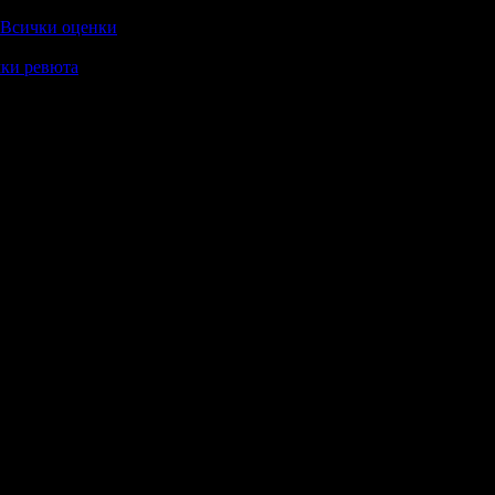
Всички оценки
ки ревюта
ръчвам.
срещнем!
млади хора засягащо много актуална тема на днешният ден.Докато
аги ще има кой да ги чува какво "Искат да кажат"
за малки и за големи. Малките артисти играят с жар и са на пр