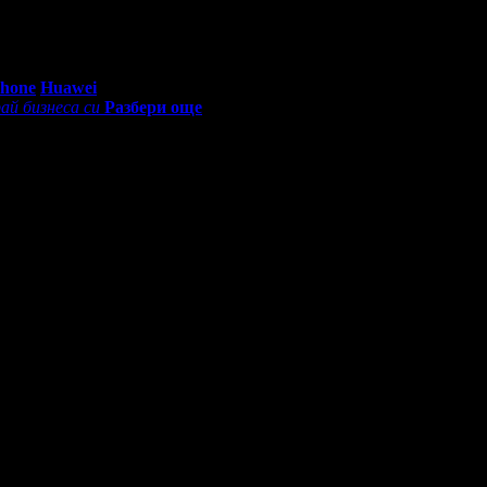
та с актьорите!
0 - 18:30ч)
Phone
Huawei
ай бизнеса си
Разбери още