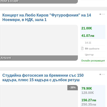
Hour Escape
Концерт на Любо Киров "Футурофония" на 14
Ноември, в НДК, зала 1
21.00€
41.07лв
14.11
59
грабнати
Център
Artvent
Онлайн резервация
Студийна фотосесия за бременни със 150
кадъра, плюс 15 кадъра с дълбок ретуш
-38%
79.90€
128.00€
156.27лв
250.35лв