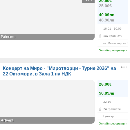
20.50€
25.00€
40.09лв
48.90лв
16.01
- 10.09
147
грабнати
Paint me
кв. Манастирски Л
Онлайн резервация
Концерт на Миро - "Миротворци - Турне 2026" на
22 Октомври, в Зала 1 на НДК
26.00€
50.85лв
22.10
74
грабнати
Център
Artvent
Онлайн резервация