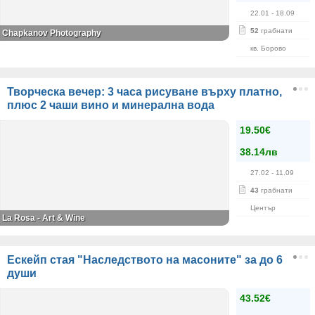
22.01
- 18.09
52
грабнати
Chapkanov Photography
кв. Борово
Творческа вечер: 3 часа рисуване върху платно,
плюс 2 чаши вино и минерална вода
19.50€
38.14лв
27.02
- 11.09
43
грабнати
Център
La Rosa - Art & Wine
Ескейп стая "Наследството на масоните" за до 6
души
43.52€