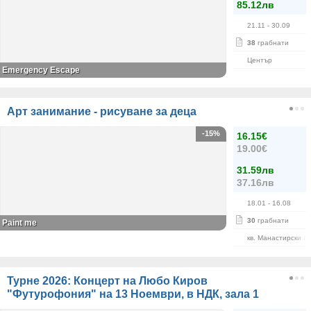
85.12лв
21.11
- 30.09
38
грабнати
Център
Emergency Escape
Арт занимание - рисуване за деца
-15%
16.15€
19.00€
31.59лв
37.16лв
18.01
- 16.08
30
грабнати
Paint me
кв. Манастирски Л
Турне 2026: Концерт на Любо Киров
"Футурофония" на 13 Ноември, в НДК, зала 1