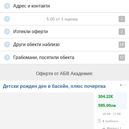
Адрес и контакти
5.00
от
1
оценка
1
Изтекли оферти
2
Други обекти наблизо
16
Грабомани, посетили обекта
12
Оферти от АБВ Академия:
Детски рожден ден в басейн, плюс почерпка
304.22€
595.00лв
18.09
- 17.09
4
грабнати
кв. Младост 1