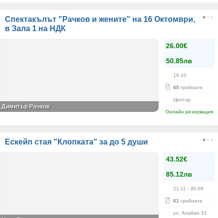
Спектакълът "Рачков и жените" на 16 Октомври,
в Зала 1 на НДК
26.00€
50.85лв
16.10
65
грабнати
Център
Димитър Рачков
Онлайн резервация
Ескейп стая "Клопката" за до 5 души
43.52€
85.12лв
21.11
- 30.09
61
грабнати
ул. Алабин 31