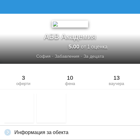
АБВ АКАДЕМИЯ
АБВ Академия
5.00
от 1 оценка
София
·
Забавления
·
За децата
3
10
13
оферти
фена
ваучера
Информация за обекта