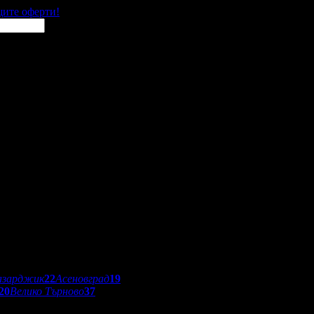
щите оферти!
азарджик
22
Асеновград
19
20
Велико Търново
37