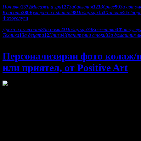
Категории оферти:
Почивки
1372
Масажи и spa
127
Забавления
323
Здраве
99
За автом
Красота
280
Култура и събития
98
Подаръци
153
Хапване
51
Спор
Фотоуслуги
Подкатегории:
Дрехи и аксесоари
8
За дома
23
Подаръци
79
Козметика
3
Фотоуслу
Техника
1
За децата
12
Книги
4
Хранителни стоки
8
За домашния л
Positive Art
Персонализиран фото колаж/по
или приятел, от Positive Art