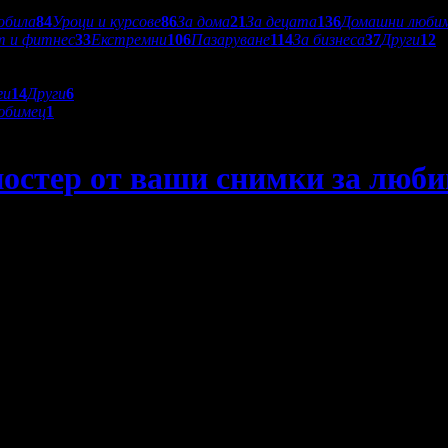
обила
84
Уроци и курсове
86
За дома
21
За децата
136
Домашни люби
т и фитнес
33
Екстремни
106
Пазаруване
114
За бизнеса
37
Други
12
ги
14
Други
6
юбимец
1
стер от ваши снимки за любим 