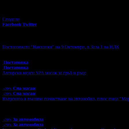
1
грабнат ваучер
Сподели
Facebook
Twitter
E-mail
Изпрати линк
Още за разграбване:
Постановката "Вакханки" на 9 Октомври, в Зала 1 на НДК
Топ цена:
30.00€/58.67лв
4 грабнати ваучера
Постановка
Постановка
Авторски меден SPA масаж за гръб и ръце
Цена:
55.30€
108.16лв
79.00€
154.51лв
Спа масаж
-30%
Спа масаж
-30%
Вътрешно и външно почистване на автомобил, плюс пица "Ма
Цена:
26.40€
51.63лв
33.00€
64.54лв
4 грабнати ваучера
За автомобила
-20%
За автомобила
-20%