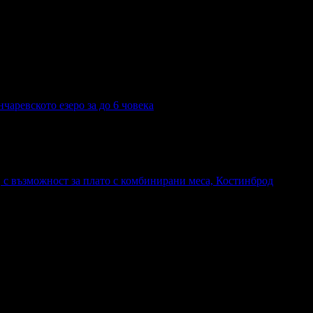
чаревското езеро за до 6 човека
, с възможност за плато с комбинирани меса, Костинброд