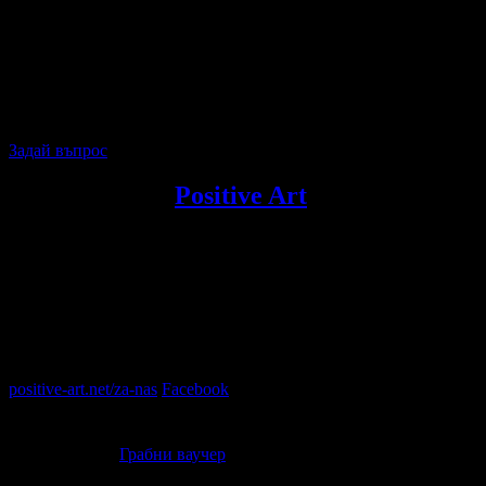
отговорност за нередност с пратките на по-късен етап.
Клиентите от Варна могат да получат продукта на място 
магазина, след предварителна уговорка.
Рамката може да бъде в черен или бял цвят - според теку
наличност.
Всички други
глобални условия на Grabo.bg
Задай въпрос
Осигурено от
Positive Art
Positive Art
ООД - амбициозна и бързо развиваща се компания. 
Това е основен предмет на дейност на компанията и до днес, кат
При нас ще намерите най-голямото разнообразие от арт декора
Направете интериора си уникален!
positive-art.net/za-nas
Facebook
Офертата е осигурена от
ПОЗИТИВ АРТ ООД
, ЕИК: BG2062134
Персонализиран фото колаж/постер от ваши снимки за любим
00
43
13
€
/ 25
лв
Грабни ваучер