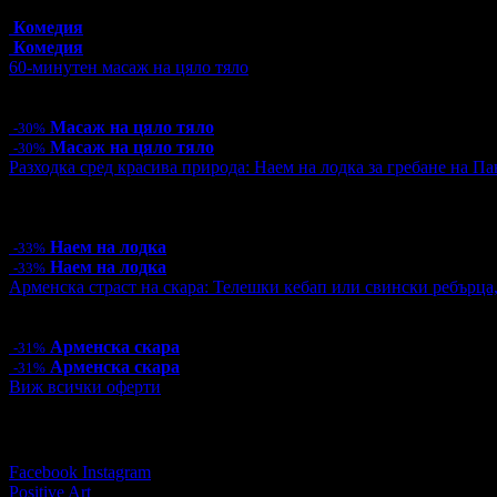
Топ цена:
16.00€/31.29лв
Комедия
Комедия
60-минутен масаж на цяло тяло
Цена:
31.50€
61.61лв
45.00€
88.01лв
Масаж на цяло тяло
-30%
Масаж на цяло тяло
-30%
Разходка сред красива природа: Наем на лодка за гребане на Пан
Цена:
10.00€
19.56лв
15.00€
29.34лв
6 грабнати ваучера
Наем на лодка
-33%
Наем на лодка
-33%
Арменска страст на скара: Телешки кебап или свински ребърца
Цена:
9.15€
17.90лв
13.24€
25.90лв
Арменска скара
-31%
Арменска скара
-31%
Виж всички оферти
Последвай Grabo.bg:
Facebook
Instagram
Positive Art