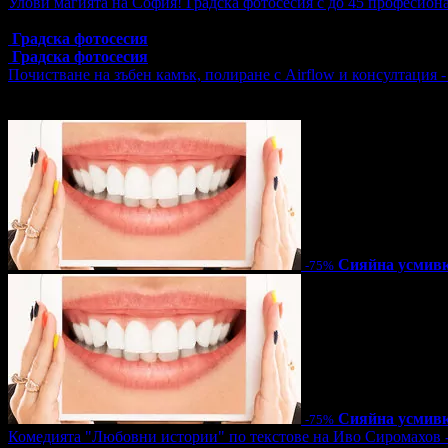
Улови магията на София! Градска фотосесия с до 45 професион
Топ цена:
55.00€/107.57лв
Градска фотосесия
Градска фотосесия
Почистване на зъбен камък, полиране с Airflow и консултация 
Цена:
12.78€
25.00лв
51.13€
100.00лв
Сияйна усмив
-75%
Сияйна усмив
-75%
Комедията "Любовни истории" по текстове на Иво Сиромахов 