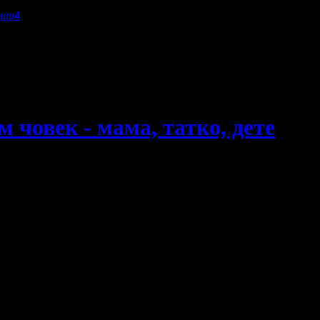
мци
4
човек - мама, татко, дете