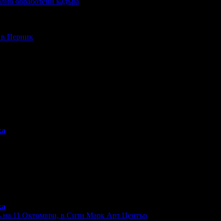
ално обработени кадъра
- в Перник
ка
ка
- на 11 Октомври, в Сити Марк Арт Център