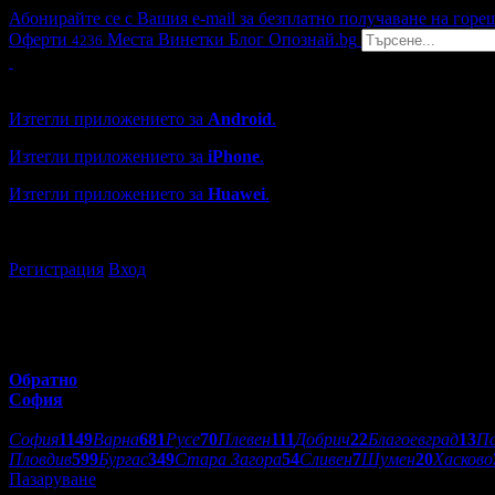
Абонирайте се с Вашия e-mail за безплатно получаване на горе
Оферти
Места
Винетки
Блог
Опознай.bg
4236
Grabo мобилна версия
Изтегли приложението за
Android
.
Изтегли приложението за
iPhone
.
Изтегли приложението за
Huawei
.
...или отвори
grabo.bg
Регистрация
Вход
Обратно
София
Избери друг град:
София
1149
Варна
681
Русе
70
Плевен
111
Добрич
22
Благоевград
13
П
Пловдив
599
Бургас
349
Стара Загора
54
Сливен
7
Шумен
20
Хасково
Пазаруване