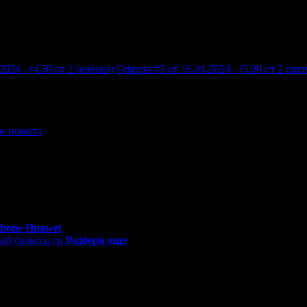
2024 - (4.50 от 2 оценки)
Оферта #3 от 16.04.2024 - (5.00 от 2 оце
и ревюта
0 - 18:30ч)
Phone
Huawei
ай бизнеса си
Разбери още