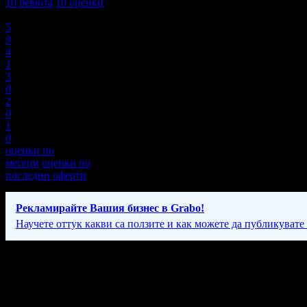
10
ревюта
10
оценки
Оценки:
5
9
4
1
3
0
2
0
1
0
оценки по
месеци
оценки по
последни оферти
Рекламирайте Вашия бизнес в Grabo!
Научете оттук какви са ползите и как можете да публикувате
Фирмени контакти
087 64* ****
(покажи)
Понеделник - Петък: 08:00 - 13:00 и 14:00-17:30ч; Събота: 09:00 -