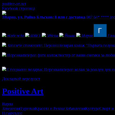
positive-art.net
Facebook страница
1
Варна, ул. Райко Блъсков: 8 или с доставка
087 64* ****
(п
Фенове на Positive Art
Надежда
ИВЕТ
Milena
Йонко
Мария
Гал
Активни оферти
Запазете спомените: Персонализиран колаж "Първата година
Топ цена:
13.00€/25.43лв
Персонализиран фото колаж/постер от ваши снимки за любим 
Топ цена:
13.00€/25.43лв
1
Специален подарък: Персонализиран колаж за рожден ден и
Топ цена:
13.00€/25.43лв
Докладвай нередност
Positive Art
Варна
Заведения
Туризъм
Красота и Релакс
Забавления
Култура
Спорт и
Пазаруване