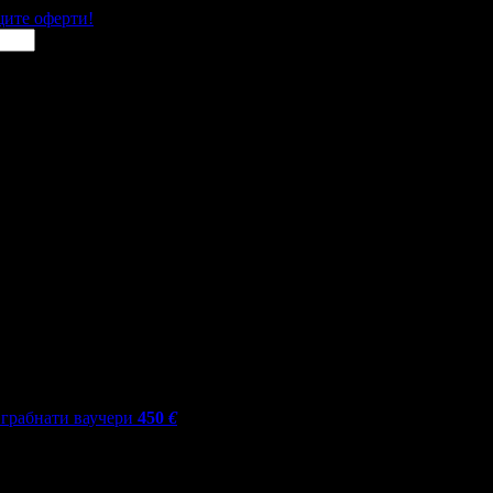
щите оферти!
грабнати ваучери
450
€