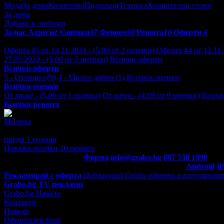
Мода
За дома
Козметика
Подаръци
Техника
Хранителни стоки
За дома
Добави в любими
За нас
Адреси
1
Снимки
37
Фенове
38
Ревюта
10
Оферти
4
Отзиви от клиенти за Positive Art:
Оферта #5 от 14.11.2024 - (5.00 от 2 оценки)
Оферта #4 от 12.11.
27.05.2023 - (5.00 от 3 оценки)
Всички оферти
Всички оферти
5 - Отлично (9)
4 - Много добро (1)
Всички оценки
Всички оценки
От мъже - (5.00 от 1 оценка)
От жени - (4.89 от 9 оценки)
Всичк
Всички ревюта
Милена
5
Доволна съм! Препоръчвам!
преди 1 година
·
· Подкрепям това мнение!
Покажи всички 10 ревюта
Контакти с Grabo.bg:
Форма
info@grabo.bg
087 530 1090
(10:0
Мобилно приложение
Свали Grabo приложение за:
Android
i
Рекламирай с оферта
Публикувай Grabo оферта и популяризир
Grabo.bg TV реклами
Grabo.bg Начало
Контакти
Помощ
Официален блог