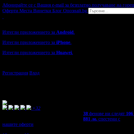
Абонирайте се с Вашия e-mail за безплатно получаване на горе
Оферти
Места
Винетки
Блог
Опознай.bg
Grabo мобилна версия
Изтегли приложението за
Android
.
Изтегли приложението за
iPhone
.
Изтегли приложението за
Huawei
.
...или отвори
grabo.bg
Регистрация
Вход
+32
38
фенове ни следят
106
881
лв.
спестени с
нашите оферти
4,9