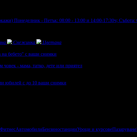
окажи)
Понеделник - Петък: 08:00 - 13:00 и 14:00-17:30ч; Събота: 0
ина
Снежинка
Цветана
 на бебето" с ваши снимки
човек - мама, татко, дете или приятел
ли юбилей с до 10 ваши снимки
 Фитнес
Автомобили
Бензиностанции
Уроци и курсове
Пазаруване