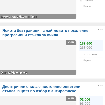
1
грабнат
Варна
Фото студио Чуденн Свят
Яснота без граници - с най-новото поколение
прогресивни стъкла за очила
-30%
187.60€
268.00€
26.02
- 30.09
Варна
Оптика Vision place
Диоптрични очила с постоянно оцветени
стъкла, в цвят по избор и антирефлекс
-46%
52.00€
96.00€