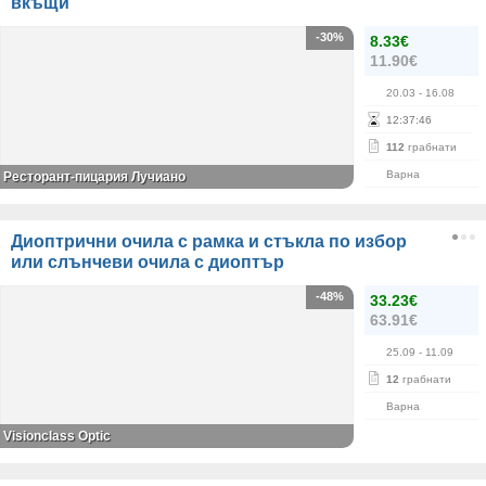
вкъщи
-30%
8.33€
11.90€
20.03
- 16.08
12
:
37
:
45
112
грабнати
Варна
Ресторант-пицария Лучиано
Диоптрични очила с рамка и стъкла по избор
или слънчеви очила с диоптър
-48%
33.23€
63.91€
25.09
- 11.09
12
грабнати
Варна
Visionclass Optic