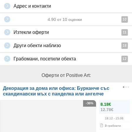
Адрес и контакти
4.90
от
10
оценки
10
Изтекли оферти
11
Други обекти наблизо
18
Грабомани, посетили обекта
12
Оферти от Positive Art:
Декорация за дома или офиса: Бурканче със
скандинавски мъх с панделка или ангелче
-36%
8.18€
12.78€
18.12
- 15.08
3
грабнати