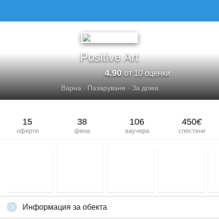
Positive Art
4.90
от 10 оценки
Варна
·
Пазаруване
·
За дома
15
38
106
450
€
оферти
фена
ваучера
спестени
Информация за обекта