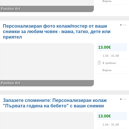
Варна
Positive Art
Персонализиран фото колаж/постер от ваши
снимки за любим човек - мама, татко, дете или
приятел
13.00€
1.04
- 31.08
1
грабнат
Варна
Positive Art
Запазете спомените: Персонализиран колаж
"Първата година на бебето" с ваши снимки
13.00€
1.04
- 31.08