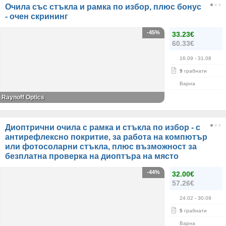
Очила със стъкла и рамка по избор, плюс бонус
- очен скрининг
-45%
33.23€
60.33€
16.09
- 31.08
9
грабнати
Варна
Raynoff Optics
Диоптрични очила с рамка и стъкла по избор - с
антирефлексно покритие, за работа на компютър
или фотосоларни стъкла, плюс възможност за
безплатна проверка на диоптъра на място
-44%
32.00€
57.26€
24.02
- 30.09
5
грабнати
Варна