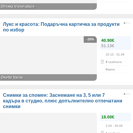
Оптика Vision place
Лукс и красота: Подаръчна картичка за продукти
по избор
-20%
40.90€
51.13€
25.10
- 31.08
3
грабнати
Варна
Oxette Varna
Снимки за спомен: Заснемане на 3, 5 или 7
кадъра в студио, плюс допълнително отпечатани
снимки
18.00€
2.04
- 30.09