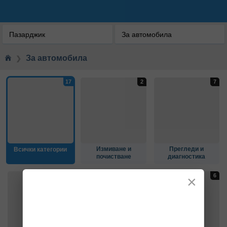
ЗА АВТОМОБИЛА
Пазарджик
За автомобила
За автомобила
❯
Измиване и
Прегледи и
Всички категории
почистване
диагностика
×