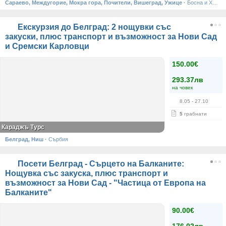
Сараево, Междугорие, Мокра гора, Почители, Вишеград, Ужице
·
Босна и Херцеговина, Сърбия
Екскурзия до Белград: 2 нощувки със
закуски, плюс транспорт и възможност за Нови Сад
и Сремски Карловци
150.00€
293.37лв
на човек
8.05
- 27.10
5
грабнати
Караджъ Турс
Белград, Ниш
·
Сърбия
Посети Белград - Сърцето на Балканите:
Нощувка със закуска, плюс транспорт и
възможност за Нови Сад - "Частица от Европа на
Балканите"
90.00€