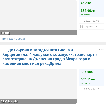
94.08€
184.00лв
на човек
28.02
- 21.08
7
грабнати
Поход
Белград
·
Сърбия
До Сърбия и загадъчната Босна и
Херцеговина: 4 нощувки със закуски, транспорт и
разглеждане на Дървения град в Мокра гора и
Каменния мост над река Дрина
337.00€
659.11лв
на човек
22.04
- 14.10
ABV Travels