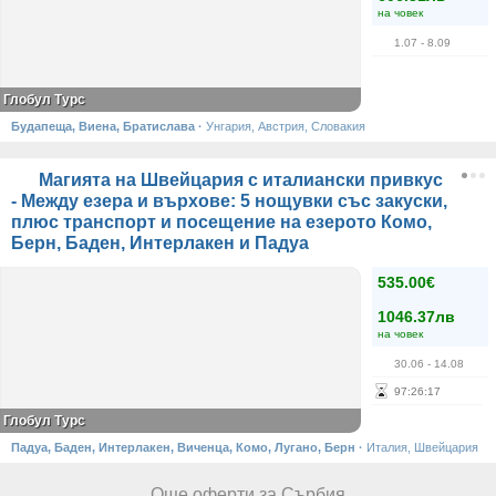
на човек
1.07
- 8.09
Глобул Турс
Будапеща, Виена, Братислава
·
Унгария, Австрия, Словакия
Магията на Швейцария с италиански привкус
- Между езера и върхове: 5 нощувки със закуски,
плюс транспорт и посещение на езерото Комо,
Берн, Баден, Интерлакен и Падуа
535.00€
1046.37лв
на човек
30.06
- 14.08
97
:
26
:
16
Глобул Турс
Падуа, Баден, Интерлакен, Виченца, Комо, Лугано, Берн
·
Италия, Швейцария
Още оферти за Сърбия