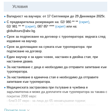
Условия
Валидност на ваучера:
от 17 Септември до 29 Декември 2025г.
С предварителна резервация на
:
02/ 980 ** **
(скрит)
,
02/ 981 ** **
(скрит)
,
087 85* ****
(скрит)
или на:
globultours@abv.bg.
Срок за подписване на договор с туроператора
: веднага след
издаване на ваучер.
Срок за доплащане на сумата към туроператора
: при
подписване на договор.
Един ваучер е за един човек
, настанен в двойна стая, при
настанени двама.
За настаняване с деца е необходимо да отправите запитване към
туроператора.
За настаняване в единична стая е необходимо да отправите
запитване към туроператора.
Медицинската застраховка при пътуване в чужбина е
задължителна и може да доплатите към туроператора за такава с
покритие 2000 евро:
- 6лв/3.07 евро - за лица до 65 ненавършени години;
- 10лв/5.12 евро - за лица от 65 до 75 ненавършени години;
- 20лв/10.23 евро - за лица от 75 до 85 ненавършени години;
Прочети още