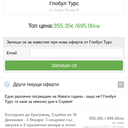
Глобул Турс
ул. Екзарх Йосиф 29
Топ цена:
355.35
/
695.00
€
лв
Запиши се за известие при нова оферта от Глобул Турс
Email:
Запиши се
Други текущи оферти
42
Едно различно посрещане на Новата година - защо не?
Глобул
Турс
те кани за няколко дни в Сърбия!
Екскурзия до Крагуевац, Сърбия на 30
355.35
/ 695.00
€
лв
Декември - 2 Януари: 3 нощувки със
на човек
закуски и 2 празнични вечери в хотел
плати сега
71.07€ / 139.00лв