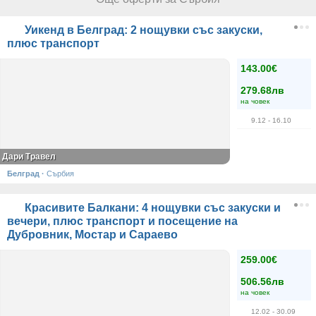
Уикенд в Белград: 2 нощувки със закуски,
плюс транспорт
143.00€
279.68лв
на човек
9.12
- 16.10
Дари Травел
Белград
·
Сърбия
Красивите Балкани: 4 нощувки със закуски и
вечери, плюс транспорт и посещение на
Дубровник, Мостар и Сараево
259.00€
506.56лв
на човек
12.02
- 30.09