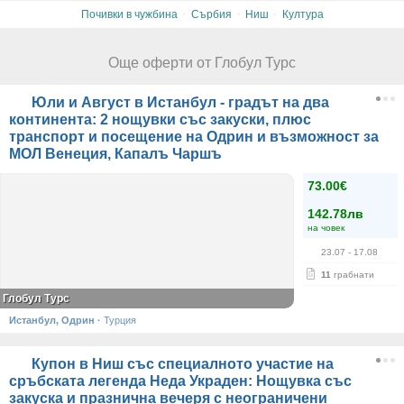
·
·
·
Почивки в чужбина
Сърбия
Ниш
Култура
Още оферти от Глобул Турс
Юли и Август в Истанбул - градът на два
континента: 2 нощувки със закуски, плюс
транспорт и посещение на Одрин и възможност за
МОЛ Венеция, Капалъ Чаршъ
73.00€
142.78лв
на човек
23.07
- 17.08
11
грабнати
Глобул Турс
Истанбул, Одрин
·
Турция
Купон в Ниш със специалното участие на
сръбската легенда Неда Украден: Нощувка със
закуска и празнична вечеря с неограничени