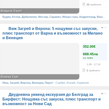
22
грабнати
Bulgaria Travel
Будва, Котор, Дубровник, Мостар, Сараево, Мокра гора, Андричград, Вишеград
Виж Загреб и Верона: 5 нощувки със закуски,
плюс транспорт от Варна и възможност за Милано
и Венеция
352.00€
688.45лв
на човек
1.06
- 17.10
2
грабнати
Йонека Турс
Ниш, Загреб, Верона, Венеция, Пирот
·
Сърбия, Италия, Хърватия
Двудневна уикенд екскурзия до Белград за
Бирфест: Нощувка със закуска, плюс транспорт и
възможност за Нови Сад