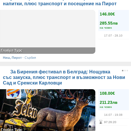
напитки, плюс транспорт и посещение на Пирот
146.00€
285.55лв
на човек
17.07
- 28.10
Глобул Турс
Ниш, Пирот
·
Сърбия
За Бирения фестивал в Белград: Нощувка
със закуска, плюс транспорт и възможност за Нови
Сад и Сремски Карловци
108.00€
211.23лв
на човек
14.07
- 19.08
97
:
26
:
20
Глобул Турс