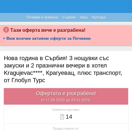
·
·
·
Почивки в чужбина
Сърбия
Ниш
Култура
Тази оферта вече е разграбена!
» Виж всички активни оферти за Почивки
Нова година в Сърбия! 3 нощувки със
закуски и 2 празнични вечери в хотел
Kragujevac****, Крагуевац, плюс транспорт,
от Глобул Турс
Офертата е разграбена!
от 17.09.2025г до 29.12.2025г
Грабнати ваучери:
14
Предоставено от: