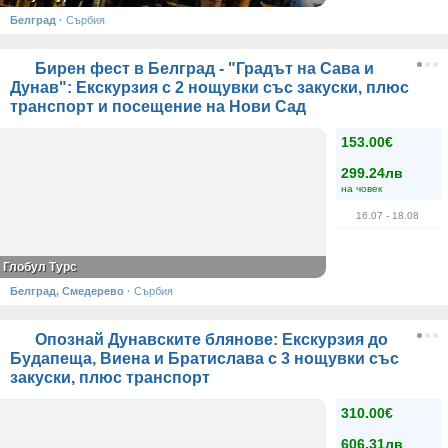
Белград
·
Сърбия
Бирен фест в Белград - "Градът на Сава и
Дунав": Екскурзия с 2 нощувки със закуски, плюс
транспорт и посещение на Нови Сад
153.00€
299.24лв
на човек
16.07
- 18.08
Глобул Турс
Белград, Смедерево
·
Сърбия
Опознай Дунавските блянове: Екскурзия до
Будапеща, Виена и Братислава с 3 нощувки със
закуски, плюс транспорт
310.00€
606.31лв