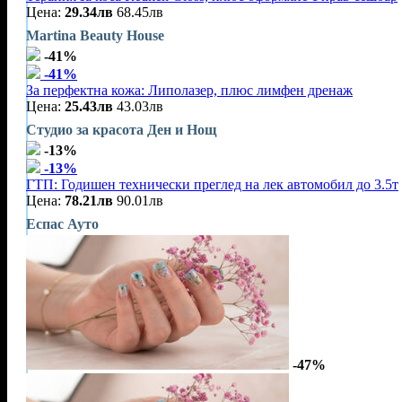
Цена:
29.34лв
68.45лв
Martina Beauty House
-41%
-41%
За перфектна кожа: Липолазер, плюс лимфен дренаж
Цена:
25.43лв
43.03лв
Студио за красота Ден и Нощ
-13%
-13%
ГТП: Годишен технически преглед на лек автомобил до 3.5т
Цена:
78.21лв
90.01лв
Еспас Ауто
-47%