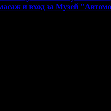
масаж и вход за Музей "Автомо
нна почивка! На това привлекателно място ви кани
Комплекс He