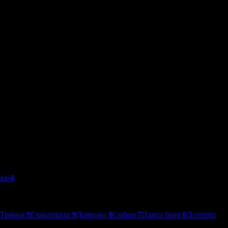
мци
4
Трявна
9
Главатарци
9
Дряново
8
София
7
Павел баня
6
Лозенец