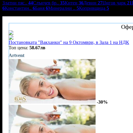
Златни пяс..
44
Слънчев бр..
35
Китен
36
Девин
27
Цигов чарк
21
6
Константин..
6
Баня
6
Минерални ..
5
Копривщица
5
Комплекс Heat***
Офер
Постановката "Вакханки" на 9 Октомври, в Зала 1 на НДК
Топ цена:
58.67лв
Artvent
-30%