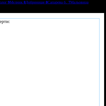
азлог
9
Мелник
8
Добринище
8
Сапарева б..
7
Мальовица
ерти: