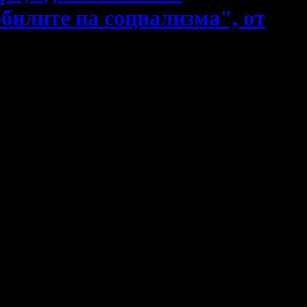
билите на социализма", от
at***
!