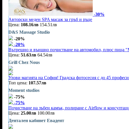
-30%
Авторски меден SPA масаж за гръб и ръце
Цена:
108.16лв
154.51лв
D&S Massage Studio
-20%
-20%
Вътрешно и външно почистване на автомобил, плюс пица "
Цена:
51.63лв
64.54лв
Grill Chez Nous
Улови магията на София! Градска фотосесия с до 45 профес
Топ цена:
107.57лв
Moment studios
-75%
-75%
Почистване на зъбен камък, полиране с Airflow и консултац
Цена:
25.00лв
100.00лв
Дентален кабинет Евадент