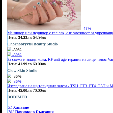
-47%
Маникюр или педикюр с гел лак, с възможност за укрепваща
Цена:
34.23лв
64.54лв
Chornobryvtsi Beauty Studio
-30%
-30%
За свежа и млада кожа: RF anti-age терапия на лице, плюс V
Цена:
41.99лв
60.00лв
Glow Skin Studio
-36%
-36%
Изследване на щитовидната жлеза - TSH, FT3, FT4, ТАТ и 
Цена:
45.00лв
70.00лв
BODIMED
51
Хапване
782
Почивки в България