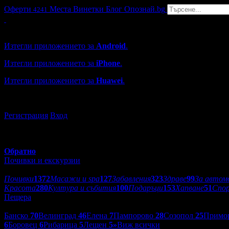
Оферти
Места
Винетки
Блог
Опознай.bg
4241
Grabo мобилна версия
Изтегли приложението за
Android
.
Изтегли приложението за
iPhone
.
Изтегли приложението за
Huawei
.
...или отвори
grabo.bg
Регистрация
Вход
Обратно
Почивки и екскурзии
Категории оферти:
Почивки
1372
Масажи и spa
127
Забавления
323
Здраве
99
За автом
Красота
280
Култура и събития
100
Подаръци
153
Хапване
51
Спо
Пещера
Дестинации:
Банско
70
Велинград
46
Елена
7
Пампорово
28
Созопол
25
Примо
6
Боровец
6
Рибарица
5
Лещен
5
»
Виж всички