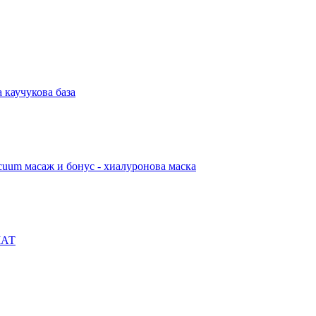
 каучукова база
acuum масаж и бонус - хиалуронова маска
МАТ