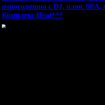
новогодишна с DJ, плюс SPA, 
Комплекс Heat***
Заповядайте за Нова година в Пещера и изживей една пълноце
Варианти на офертата: