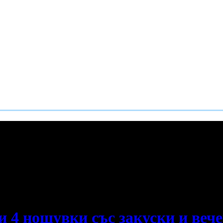
е пропускаш новите оферти!
и 4 нощувки със закуски и вечер