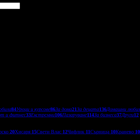
обила
84
Уроци и курсове
86
За дома
21
За децата
136
Домашни люби
рт и фитнес
33
Екстремни
106
Пазаруване
114
За бизнеса
37
Други
12
рско
20
Хисаря
15
Свети Влас
12
Чифлик
11
Сърница
10
Кранево
10