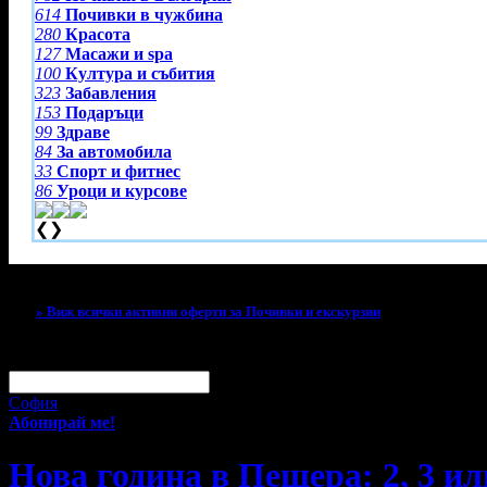
614
Почивки в чужбина
280
Красота
127
Масажи и spa
100
Култура и събития
323
Забавления
153
Подаръци
99
Здраве
84
За автомобила
33
Спорт и фитнес
86
Уроци и курсове
❮
❯
Тази оферта вече е разграбена!
» Виж всички активни оферти за Почивки и екскурзии
За малко изпусна тази оферта!
Абонирай се по e-mail, за да н
Твоят e-mail:
Оферти за град:
София
Абонирай ме!
Нова година в Пещера: 2, 3 ил