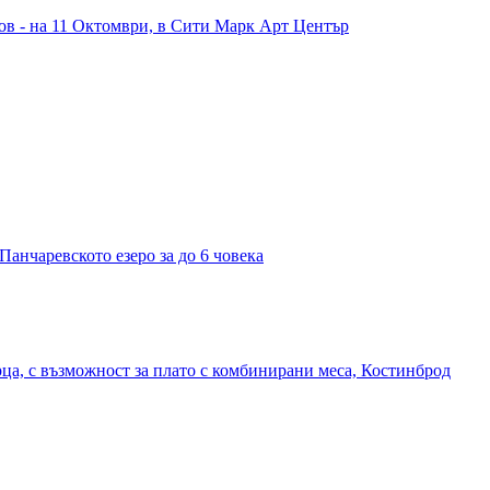
в - на 11 Октомври, в Сити Марк Арт Център
Панчаревското езеро за до 6 човека
рца, с възможност за плато с комбинирани меса, Костинброд