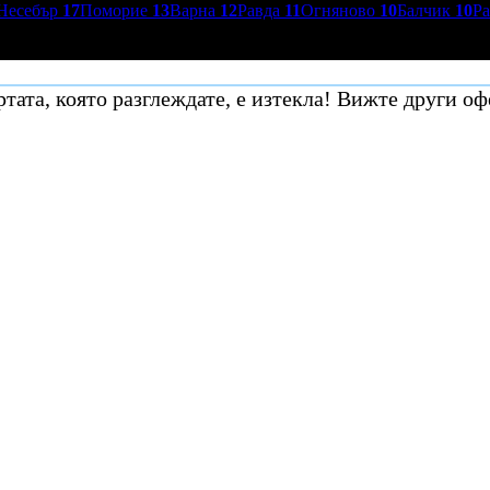
Несебър
17
Поморие
13
Варна
12
Равда
11
Огняново
10
Балчик
10
Р
тата, която разглеждате, е изтекла! Вижте други оф