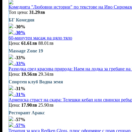
Комедията "Любовни истории" по текстове на Иво Сиромахо
Топ цена:
31.29лв
БГ Комедия
-30%
-30%
60-минутен масаж на цяло тяло
Цена:
61.61лв
88.01лв
Massage Zone 19
-33%
-33%
Разходка сред красива природа: Наем на лодка за гребане на 
Цена:
19.56лв
29.34лв
Спортен клуб Водна земя
-31%
-31%
Арменска страст на скара: Телешки кебап или свински ребъ
Цена:
17.90лв
25.90лв
Ресторант Аракс
-57%
-57%
Терапия за коса Redken Gloss, плюс оформяне с прав сешоар