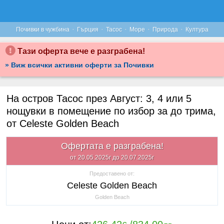
·
·
·
·
·
Почивки в чужбина
Гърция
Тасос
Море
Природа
Култура
Тази оферта вече е разграбена!
» Виж всички активни оферти за Почивки
На остров Тасос през Август: 3, 4 или 5
нощувки в помещение по избор за до трима,
от Celeste Golden Beach
Офертата е разграбена!
от 20.05.2025г до 20.07.2025г
Предоставено от:
Celeste Golden Beach
Golden Beach