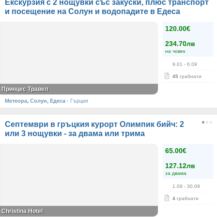
Екскурзия с 2 нощувки със закуски, плюс транспорт
и посещение на Солун и водопадите в Едеса
120.00€
234.70лв
на човек
9.01
- 6.09
45
грабнати
Принцес Травел
Метеора, Солун, Едеса
·
Гърция
Септември в гръцкия курорт Олимпик бийч: 2
или 3 нощувки - за двама или трима
65.00€
127.12лв
за двама
1.09
- 30.09
4
грабнати
Christina Hotel