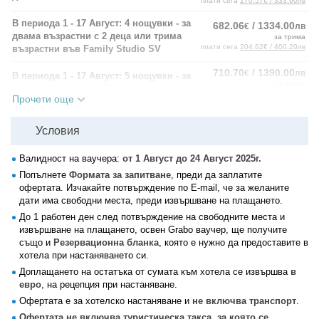
плати сега
170.57€ / 333.60лв
В периода 1 - 17 Август: 4 нощувки - за
682.06
/ 1334.00
€
лв
двама възрастни с 2 деца или трима
за трима
плати сега
204.62€ / 400.20лв
възрастни във Family Studio SV
710.70
/ 1390.00
€
лв
В периода 1 - 17 Август: 5 нощувки - за
за двама
двама в Double Studio SV
плати сега
213.21€ / 417.00лв
Прочети още
В периода 1 - 17 Август: 5 нощувки - за
852.58
/ 1667.50
€
лв
двама възрастни с 2 деца или трима
Условия
за трима
плати сега
255.77€ / 500.25лв
възрастни във Family Studio SV
Валидност на ваучера:
от 1 Август до 24 Август 2025г.
391.91
/ 766.50
€
лв
В периода 18 - 24 Август: 3 нощувки -
Попълнете
Формата за запитване
, преди да заплатите
за двама
за двама в Double Studio SV
офертата. Изчакайте потвърждение по E-mail, че за желаните
плати сега
117.57€ / 229.95лв
дати има свободни места, преди извършване на плащането.
В периода 18 - 24 Август: 3 нощувки -
477.04
/ 933.00
€
лв
До 1 работен ден след потвърждение на свободните места и
за двама възрастни с 2 деца или
за трима
извършване на плащането, освен Grabo ваучер, ще получите
плати сега
143.11€ / 279.90лв
трима възрастни във Family Studio SV
също и
Резервационна бланка
, която е нужно да предоставите в
хотела при настаняването си.
522.54
/ 1022.00
€
лв
В периода 18 - 24 Август: 4 нощувки -
Доплащането на остатъка от сумата към хотела се извършва
за двама
в
за двама в Double Studio SV
плати сега
156.76€ / 306.60лв
евро
, на рецепция при настаняване.
Офертата е за хотелско настаняване и
не включва транспорт
.
В периода 18 - 24 Август: 4 нощувки -
636.05
/ 1244.00
€
лв
за двама възрастни с 2 деца или
Офертата не включва туристическа такса, за която се
за трима