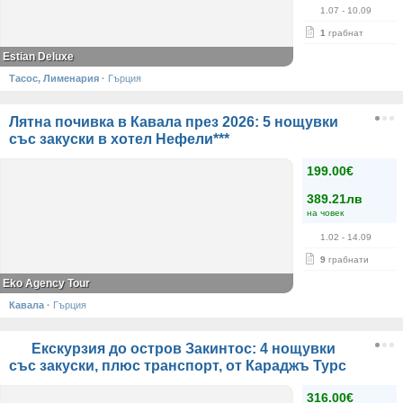
1.07
- 10.09
1
грабнат
Estian Deluxe
Тасос, Лименария
·
Гърция
Лятна почивка в Кавала през 2026: 5 нощувки
със закуски в хотел Нефели***
199.00€
389.21лв
на човек
1.02
- 14.09
9
грабнати
Eko Agency Tour
Кавала
·
Гърция
Екскурзия до остров Закинтос: 4 нощувки
със закуски, плюс транспорт, от Караджъ Турс
316.00€