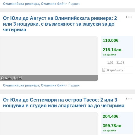
Олимпийска ривиера, Олимпик бийч
·
Гърция
От Юли до Август на Олимпийската ривиера: 2
или 3 нощувки, с възможност за закуски за до
четирима
110.00€
215.14лв
за двама
1.07
- 31.08
6
грабнати
Ouzas Hotel
Олимпийска ривиера, Олимпик бийч
·
Гърция
От Юли до Септември на остров Тасос: 2 или 3
нощувки в студио или апартамент за до четирима
204.40€
399.78лв
за двама