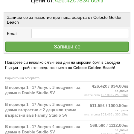
Цени от:
426.42
/
834.00
€
лв
Запиши се за известие при нова оферта от Celeste Golden
Beach
Email:
Запиши се
Подарете си няколко слънчеви дни на морския бряг в съседна
Гърция - грабнете предложението на
Celeste Golden Beach
!
Варианти на офертата:
426.42
/ 834.00
€
лв
В периода 1 - 17 Август: 3 нощувки - за
за двама
двама в Double Studio SV
плати сега
127.93€ / 250.20лв
В периода 1 - 17 Август: 3 нощувки - за
511.55
/ 1000.50
€
лв
двама възрастни с 2 деца или трима
за трима
плати сега
153.46€ / 300.15лв
възрастни във Family Studio SV
568.56
/ 1112.00
€
лв
В периода 1 - 17 Август: 4 нощувки - за
за двама
двама в Double Studio SV