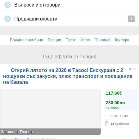
Въпроси и отговори
Предишни оферти
1
·
·
·
·
·
Почивки в чужбина
Гърция
Тасос
Море
Природа
Култура
Още оферти за Гърция
Открий лятото на 2026 в Тасос! Екскурзия с 2
нощувки със закуски, плюс транспорт и посещение
на Кавала
117.60€
230.00лв
на човек
9.10
- 11.09
12
грабнати
Запрянов Травел