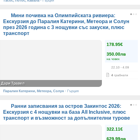
Тасос, Потос, Кавала
·
Гърция
Мини почивка на Олимпийската ривиера:
Екскурзия до Паралия Катерини, Метеора и Солун
през 2026 година с 3 нощувки със закуски, плюс
транспорт
178.95€
350.00лв
на човек
22.10
- 4.09
4
грабнати
Дари Травел
Паралия Катерини, Метеора, Солун
·
Гърция
Ранни записвания за остров Закинтос 2026:
Екскурзия с 4 нощувки на база All Inclusive, плюс
транспорт и възможност за допълнителни турове
322.11€
629.99лв