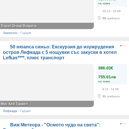
на човек
28.10
- 25.08
59
грабнати
Travel Group Bulgaria
Закинтос
·
Гърция
50 нюанса синьо: Екскурзия до изумрудения
остров Лефкада с 5 нощувки със закуски в хотел
Lefkas****, плюс транспорт
386.03€
755.01лв
на човек
8.11
- 14.08
31
грабнати
Мис Кей Травел
Лефкада
·
Гърция
Виж Метеора - "Осмото чудо на света":