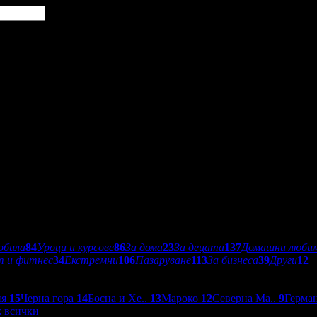
обила
84
Уроци и курсове
86
За дома
23
За децата
137
Домашни люби
т и фитнес
34
Екстремни
106
Пазаруване
113
За бизнеса
39
Други
12
ия
15
Черна гора
14
Босна и Хе..
13
Мароко
12
Северна Ма..
9
Герма
 всички