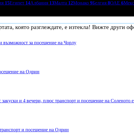
ия
15
Египет
14
Албания
13
Малта
12
Монако
9
Белгия
8
ОАЕ
6
Мек
тата, която разглеждате, е изтекла! Вижте други оф
 и възможност за посещение на Чорлу
посещение на Одрин
 закуски и 4 вечери, плюс транспорт и посещение на Соленото 
 транспорт и посещение на Одрин