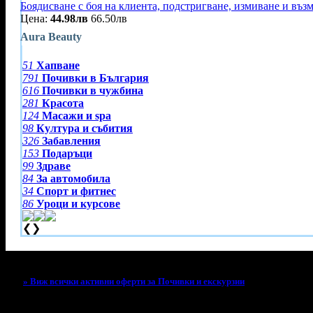
Боядисване с боя на клиента, подстригване, измиване и въз
Цена:
44.98лв
66.50лв
Aura Beauty
51
Хапване
791
Почивки в България
616
Почивки в чужбина
281
Красота
124
Масажи и spa
98
Култура и събития
326
Забавления
153
Подаръци
99
Здраве
84
За автомобила
34
Спорт и фитнес
86
Уроци и курсове
❮
❯
Тази оферта вече е разграбена!
» Виж всички активни оферти за Почивки и екскурзии
За малко изпусна тази оферта!
Абонирай се по e-mail, за да н
Твоят e-mail:
Оферти за град: