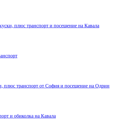
куски, плюс транспорт и посещение на Кавала
ранспорт
и, плюс транспорт от София и посещение на Одрин
порт и обиколка на Кавала