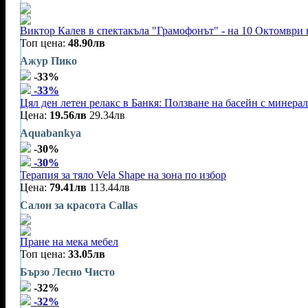
Виктор Калев в спектакъла "Грамофонът" - на 10 Октомври 
Топ цена:
48.90лв
Ажур Пико
-33%
-33%
Цял ден летен релакс в Банкя: Ползване на басейн с минерал
Цена:
19.56лв
29.34лв
Aquabankya
-30%
-30%
Терапия за тяло Vela Shape на зона по избор
Цена:
79.41лв
113.44лв
Салон за красота Callas
Пране на мека мебел
Топ цена:
33.05лв
Бързо Лесно Чисто
-32%
-32%