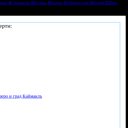
сико
4
Словакия
3
Полша
3
Кипър
3
Узбекистан
2
Китай
2
Шри
ерти:
езеро и град Каймаклъ