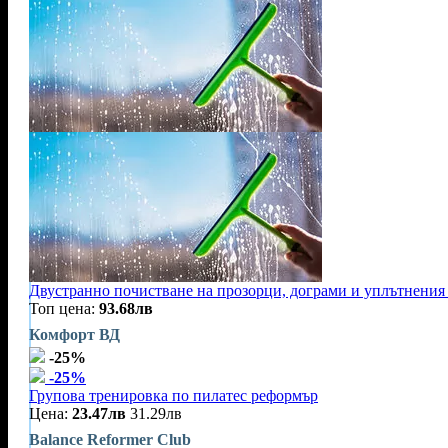
Двустранно почистване на прозорци, дограми и уплътнения 
Топ цена:
93.68лв
Комфорт ВД
-25%
-25%
Групова тренировка по пилатес реформър
Цена:
23.47лв
31.29лв
Balance Reformer Club