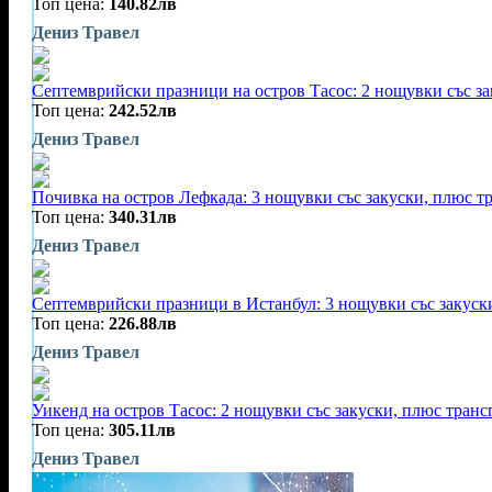
Топ цена:
140.82лв
Дениз Травел
Септемврийски празници на остров Тасос: 2 нощувки със за
Топ цена:
242.52лв
Дениз Травел
Почивка на остров Лефкада: 3 нощувки със закуски, плюс т
Топ цена:
340.31лв
Дениз Травел
Септемврийски празници в Истанбул: 3 нощувки със закуск
Топ цена:
226.88лв
Дениз Травел
Уикенд на остров Тасос: 2 нощувки със закуски, плюс транс
Топ цена:
305.11лв
Дениз Травел