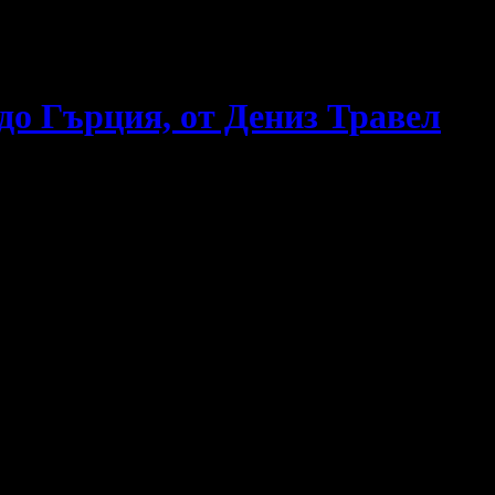
до Гърция, от Дениз Травел