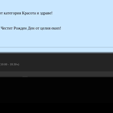
от категория Красота и здраве!
! Честит Рожден Ден от целия екип!
(10:00 - 18:30ч)
Рекламирай с оферта
Публикувай Grabo оферта и популяризирай бизнеса си
Разбери още