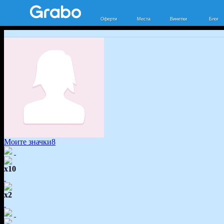
Оферти
Места
Винетки
Блог
Моите значки
8
x10
x2