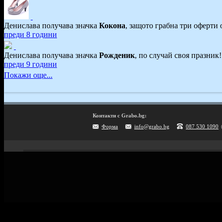
Денислава получава значка
Кокона
, защото грабна три оферти 
преди 8 години
Денислава получава значка
Рожденик
, по случай своя празник
преди 9 години
Покажи още...
Контакти с Grabo.bg:
Форма
info@grabo.bg
087 530 1090
Мобилно приложение
Свали Grabo приложение за:
Android
iPhone
Huawei