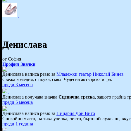
Денислава
от София
Профил
Значки
Денислава написа ревю за
Младежки театър Николай Бинев
Свежа комедия, с поука, смях. Чудесна актьорска игра.
преди 3 месеца
Денислава получава значка
Сценична треска
, защото грабна т
преди 5 месеца
Денислава написа ревю за
Пицария Дон Вито
Спокойно място, на тиха уличка, чисто, бързо обслужване, вку
преди 1 година