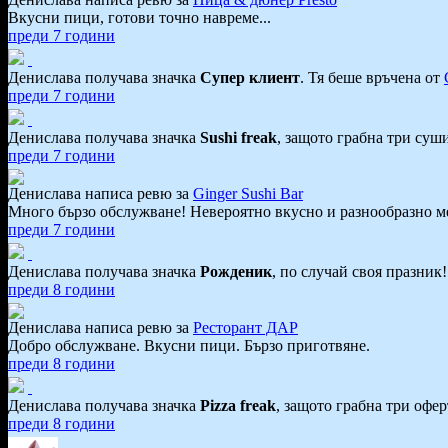
Вкусни пици, готови точно навреме...
преди 7 години
Денислава получава значка
Супер клиент
. Тя
беше връчена от
преди 7 години
Денислава получава значка
Sushi freak
, защото грабна три суш
преди 7 години
Денислава написа ревю за
Ginger Sushi Bar
Много бързо обслужване! Невероятно вкусно и разнообразно м
преди 7 години
Денислава получава значка
Рожденик
, по случай своя празник
преди 8 години
Денислава написа ревю за
Ресторант ДАР
Добро обслужване. Вкусни пици. Бързо приготвяне.
преди 8 години
Денислава получава значка
Pizza freak
, защото грабна три офер
преди 8 години