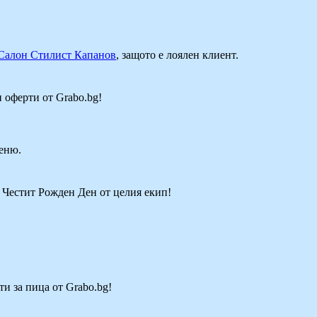
Салон Стилист Капанов
, защото е лоялен клиент.
и оферти от Grabo.bg!
еню.
! Честит Рожден Ден от целия екип!
ти за пица от Grabo.bg!