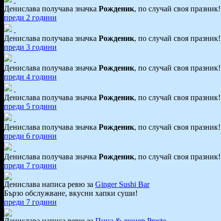
Денислава получава значка
Рожденик
, по случай своя празник
преди 2 години
Денислава получава значка
Рожденик
, по случай своя празник
преди 3 години
Денислава получава значка
Рожденик
, по случай своя празник
преди 4 години
Денислава получава значка
Рожденик
, по случай своя празник
преди 5 години
Денислава получава значка
Рожденик
, по случай своя празник
преди 6 години
Денислава получава значка
Рожденик
, по случай своя празник
преди 7 години
Денислава написа ревю за
Ginger Sushi Bar
Бързо обслужване, вкусни хапки суши!
преди 7 години
Денислава написа ревю за
Пица & дюнер Presto