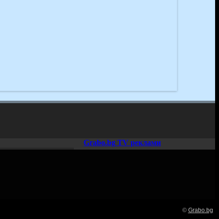
Grabo.bg TV реклами
©
Grabo.bg