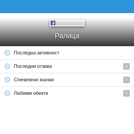
Ралица
Последна активност
Последни отзиви
3
Спечелени значки
7
Любими обекти
1