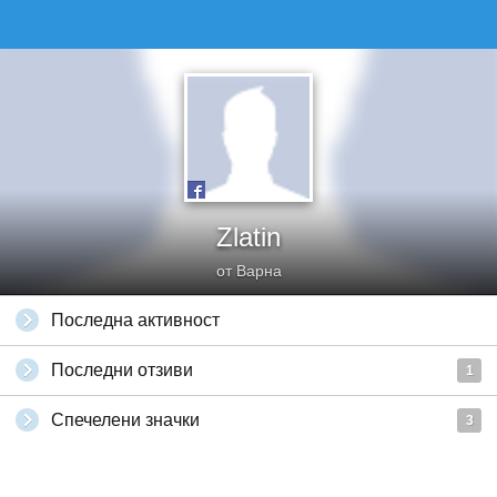
Zlatin
от Варна
Последна активност
Последни отзиви
1
Спечелени значки
3