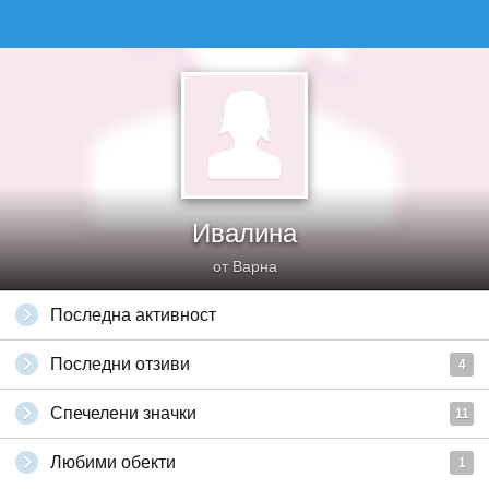
Ивалина
от Варна
Последна активност
Последни отзиви
4
Спечелени значки
11
Любими обекти
1