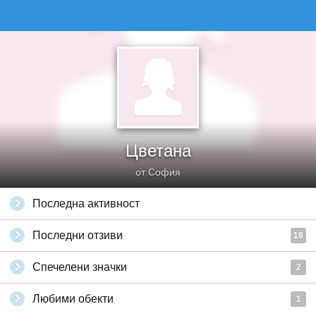
Цветана
от София
Последна активност
Последни отзиви
19
Спечелени значки
2
Любими обекти
1