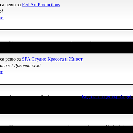
са ревю за
Feri Art Productions
о!
ни
начка
Сценична треска
, защото грабна три оферти за театрални п
са ревю за
SPA Студио Красота и Живот
асаж! Доволна съм!
ни
начка
Супер клиент
. Тя
беше връчена от
Водолазен център Angel 
начка
Пътешественик
, защото грабна три оферти от Grabo.bg за 