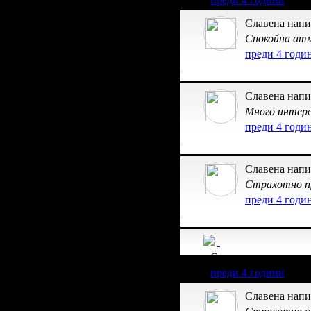
Славена напи
Спокойна атм
преди 4 годи
Славена напи
Много интере
преди 4 годи
Славена напи
Страхотно п
преди 4 годи
Славена получава з
преди 4 години
Славена напи