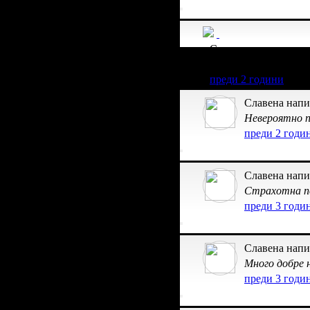
Славена получава з
255.65€/500лв от вси
преди 2 години
Славена напи
Невероятно п
преди 2 годи
Славена напи
Страхотна по
преди 3 годи
Славена напи
Много добре 
преди 3 годи