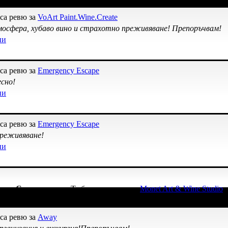
са ревю за
VoArt Paint.Wine.Create
осфера, хубаво вино и страхотно преживяване! Препоръчвам!
ни
са ревю за
Emergency Escape
сно!
ни
са ревю за
Emergency Escape
реживяване!
ни
начка
Супер клиент
. Тя
беше връчена от
Monet Art & Wine Studio
,
са ревю за
Away