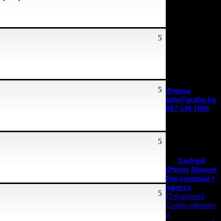
5
Контакти с
Grabo.bg:
5
Форма
info@grabo.bg
087 530 1090
(10:00 - 18:30ч)
Мобилно
приложение
5
Свали Grabo
приложение
за:
Android
iPhone
Huawei
Рекламирай с
оферта
5
Публикувай
Grabo оферта
и