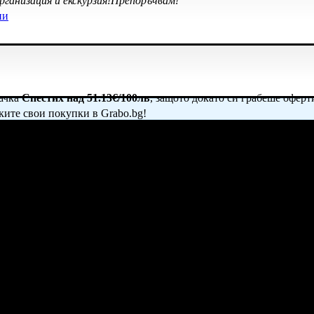
ганизация и екскурзия!Препоръчвам!
ни
начка
Спестих над 51.13€/100лв
, защото докато си грабеше оферт
ките свои покупки в Grabo.bg!