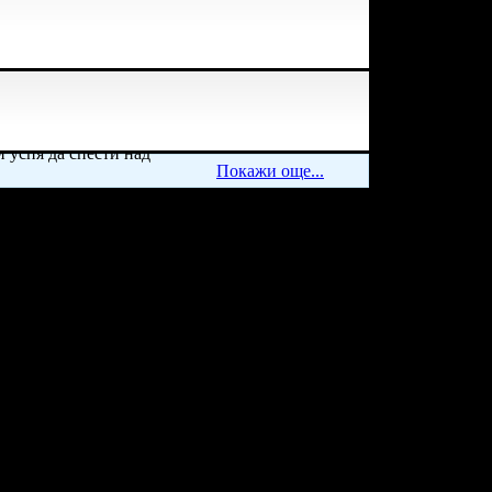
и успя да спести над
Покажи още...