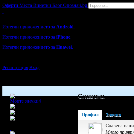
Оферти
Места
Винетки
Блог
Опознай.bg
Grabo мобилна версия
Изтегли приложението за
Android
.
Изтегли приложението за
iPhone
.
Изтегли приложението за
Huawei
.
...или отвори
grabo.bg
Регистрация
Вход
Славена
Моите значки
4
Профил
Значки
x2
Славена напи
Много приятн