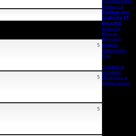
популяризирай
бизнеса си
Разбери още
Grabo.bg TV
ти успя да спести над
реклами
Grabo.bg
Начало
Контакти
Помощ
5
Официален
блог
Условия за
ползване
5
Политика за
лични данни
5