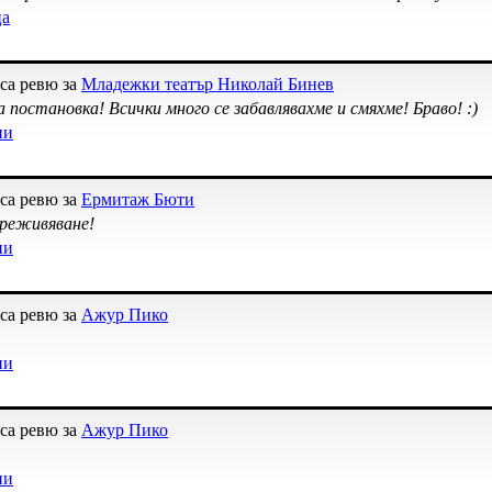
ца
са ревю за
Младежки театър Николай Бинев
 постановка! Всички много се забавлявахме и смяхме! Браво! :)
ни
са ревю за
Ермитаж Бюти
реживяване!
ни
са ревю за
Ажур Пико
ни
са ревю за
Ажур Пико
ни