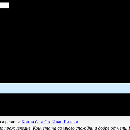
са ревю за
Конна база Св. Иван Рилски
о преживяване. Кончетата са много спокойни и добре обучени.