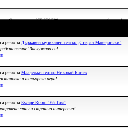
начка
Спестих над 255.65€/500лв
, защото докато си грабеше офер
чките свои покупки в Grabo.bg!
са ревю за
Държавен музикален театър „Стефан Македонски"
редставление! Заслужава си!
ни
са ревю за
Младежки театър Николай Бинев
становка и актьорска игра!
ни
са ревю за
Escape Room "Ей Там"
направена стая и страшно интересна!
ни