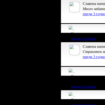
Славена напи
Много забавн
преди 3 годи
Славена получава з
преди 3 години
Славена напи
Страхотен м
преди 3 годи
Славена получава з
клиент.
преди 4 години
Славена получава з
преди 4 години