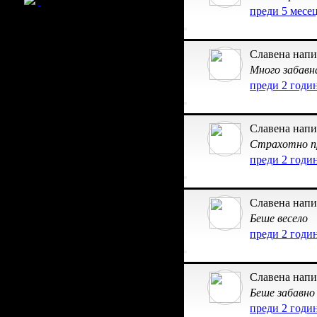
преди 5 месе
Славена напи
Много забавна
преди 2 годи
Славена напи
Страхотно п
преди 2 годи
Славена напи
Беше весело
преди 2 годи
Славена напи
Беше забавно
преди 2 годи