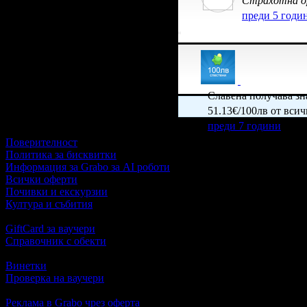
Страхотна ор
преди 5 годи
Славена получава з
51.13€/100лв от всич
преди 7 години
Поверителност
Политика за бисквитки
Информация за Grabo за AI роботи
Всички оферти
Почивки и екскурзии
Култура и събития
GiftCard за ваучери
Справочник с обекти
Винетки
Проверка на ваучери
Реклама в Grabo чрез оферта