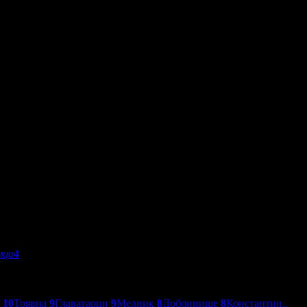
мци
4
о
10
Трявна
9
Главатарци
9
Мелник
8
Добринище
8
Константин..