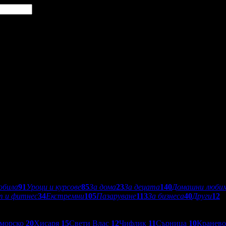
обила
91
Уроци и курсове
85
За дома
23
За децата
140
Домашни люби
т и фитнес
34
Екстремни
105
Пазаруване
113
За бизнеса
40
Други
12
морско
20
Хисаря
15
Свети Влас
12
Чифлик
11
Сърница
10
Кранев