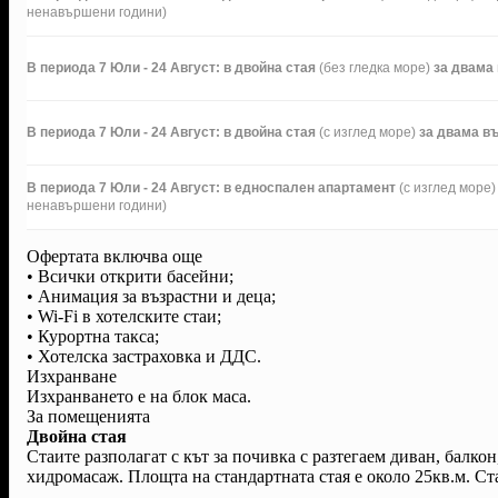
ненавършени години)
В периода 7 Юли - 24 Август: в двойна стая
(без гледка море)
за двама
В периода 7 Юли - 24 Август: в двойна стая
(с изглед море)
за двама в
В периода 7 Юли - 24 Август: в едноспален апартамент
(с изглед море)
ненавършени години)
Офертата включва още
• Всички открити басейни;
• Анимация за възрастни и деца;
• Wi-Fi в хотелските стаи;
• Курортна такса;
• Хотелска застраховка и ДДС.
Изхранване
Изхранването е на блок маса.
За помещенията
Двойна стая
Стаите разполагат с кът за почивка с разтегаем диван, балко
хидромасаж. Площта на стандартната стая е около 25кв.м. Ст