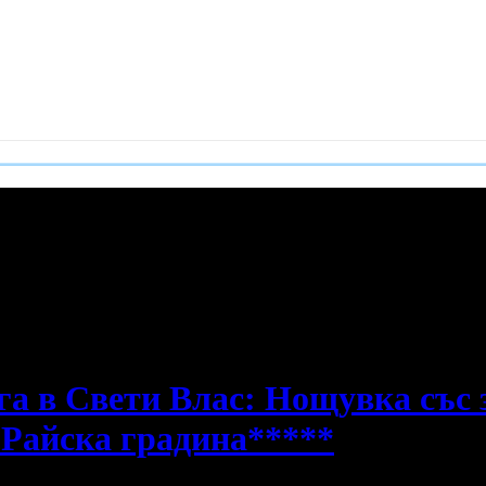
е пропускаш новите оферти!
га в Свети Влас: Нощувка със 
 Райска градина*****