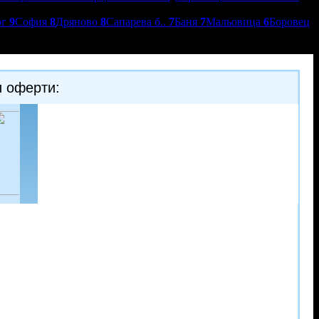
ог
9
София
8
Дряново
8
Сапарева б..
7
Баня
7
Мальовица
6
Боровец
и оферти:
-35%
-30%