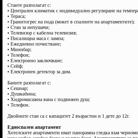
Стаите разполагат с:
• Централен климатик с индивидуално регулиране на темпер
• Тераса;
• Гранитогрес на пода (мокет в спалните на апартаментите);
• Стаи за непушачи;
• Телевизор с кабелна телевизия;
• Писалищна маса с лампа;
• Ежедневно почистване;
• Минибар;
• Телефон;
• Електронно заключване;
• Сейф;
• Електронен детектор за дим.
Баните разполагат с:
• Сешоар;
• Душкабина;
• Хидромасажна вана с подвижен душ;
• Телефон.
Двойните стаи са с капацитет 2 възрастни и 1 дете до 12г.
Едноспален апартамент
Хотелските апартаменти имат панорамна гледка към черноморск