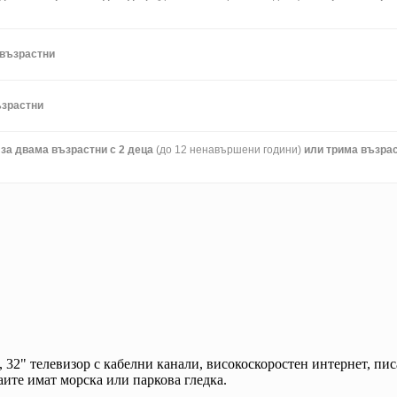
 възрастни
ъзрастни
за двама възрастни с 2 деца
(до 12 ненавършени години)
или трима възрас
н, 32" телевизор с кабелни канали, високоскоростен интернет, пи
аите имат морска или паркова гледка.