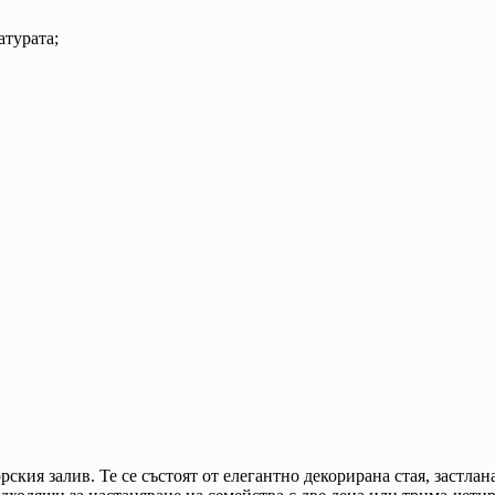
атурата;
ия залив. Те се състоят от елегантно декорирана стая, застлана