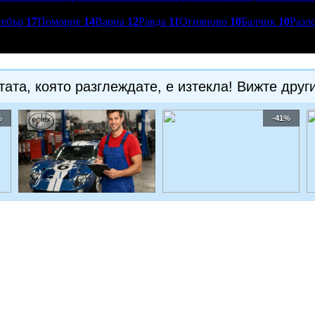
себър
17
Поморие
14
Варна
12
Равда
11
Огняново
10
Балчик
10
Разл
ата, която разглеждате, е изтекла! Вижте друг
%
-41%