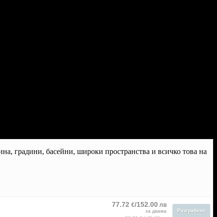
ина, градини, басейни, широки пространства и всичко това на
77.72
/152.00
€
лв
Разграбено
за двама