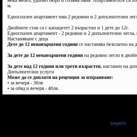
мека мебел, удобно бюро и голяма баня. Апартаментите са по
м.
Едноспален апартамент има 2 редовни и 2 допълнителни легла
Двойните стаи са с капацитет 2 възрастни и 1 дете до 12г.
Едноспален апартамент - 2 редовни и 2 допълнителни легла, 
Настаняване с деца
Дете до 12 ненавършени години
се настанява безплатно на 
За дете до 12 ненавършени години
на редовно легло в двойн
За дете над 12 години или трети възрастен
, настанен на до
Допълнителни услуги
Може да се доплати на рецепция за изхранване:
• за вечеря - 30лв
• за обяд и вечеря - 40лв.
Условия на офертата:
Валидност на ваучера:
от 23 Май до 22 Септември 2025г.
С предварителна резервация на:
0554/ ** ***
(скрит)
.
Остатъкът от сумата се доплаща на рецепция в хотела при
настаняване.