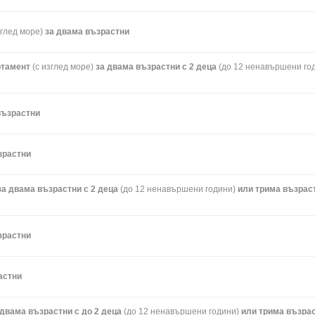
зглед море)
за двама възрастни
артамент
(с изглед море)
за двама възрастни с 2 деца
(до 12 ненавършени го
възрастни
зрастни
а двама възрастни с 2 деца
(до 12 ненавършени години)
или трима възраст
зрастни
астни
двама възрастни с до 2 деца
(до 12 ненавършени години)
или трима възрас