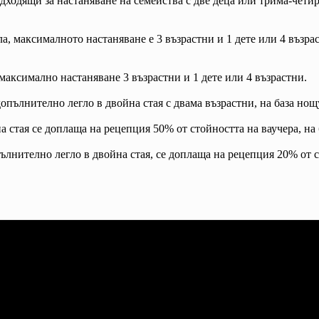
дходящи за настаняване на семейства с две деца или трима-чети
, максималното настаняване е 3 възрастни и 1 дете или 4 възра
максимално настаняване 3 възрастни и 1 дете или 4 възрастни.
допълнително легло в двойна стая с двама възрастни, на база нощ
а стая се доплаща на рецепция 50% от стойността на ваучера, на 
пълнително легло в двойна стая, се доплаща на рецепция 20% от с