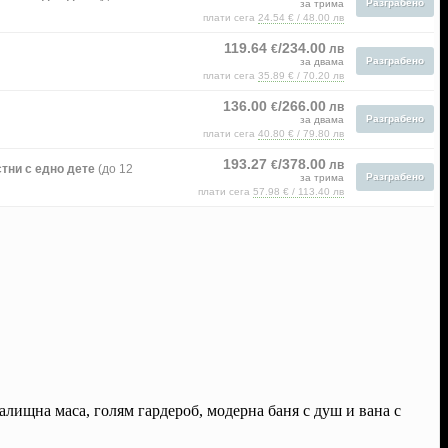
Разграбено
за трима
плати сега
24.54 € / 48.00 лв
119.64
/234.00
€
лв
Разграбено
за двама
плати сега
35.89 € / 70.20 лв
136.00
/266.00
€
лв
Разграбено
за двама
плати сега
40.80 € / 79.80 лв
193.27
/378.00
€
лв
тни с едно дете
(до 12
Разграбено
за трима
плати сега
57.98 € / 113.40 лв
салищна маса, голям гардероб, модерна баня с душ и вана с