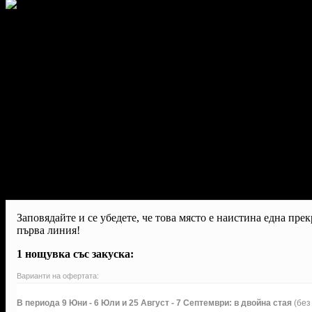
Заповядайте и се убедете, че това място е наистина една пре
първа линия!
1 нощувка със закуска:
Варианти на офертата:
В периода 9 Юни - 6 Юли и 25 Август - 7 Септември: в двойна стая
(без