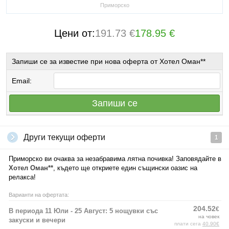
Приморско
Цени от:
191.73 €
178.95 €
Запиши се за известие при нова оферта от Хотел Оман**
Email:
Запиши се
Други текущи оферти
1
Приморско ви очаква за незабравима лятна почивка! Заповядайте в
Хотел Оман**
, където ще откриете един същински оазис на
релакса!
Варианти на офертата:
204.52
€
В периода 11 Юли - 25 Август: 5 нощувки със
на човек
закуски и вечери
плати сега
40.90€