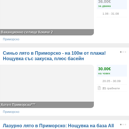
36.00€
за двама
1.06
- 31.08
Ваканционно селище Кокиче 2
Приморско
Синьо лято в Приморско - на 100м от плажа!
Нощувка със закуска, плюс басейн
30.00€
на човек
20.05
- 30.09
21
грабнати
Хотел Приморско***
Приморско
Лазурно лято в Приморско: Нощувка на база All