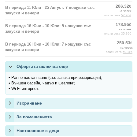
286.32
€
В периода 11 Юли - 25 Август: 7 нощувки със
на човек
закуски и вечери
плати сега
57.26€
178.95
€
В периода 16 Юни - 10 Юли: 5 нощувки със
на човек
закуски и вечери
плати сега
35.79€
250.53
€
В периода 16 Юни - 10 Юли: 7 нощувки със
на човек
закуски и вечери
плати сега
50.11€
Офертата включва още
• Ранно настаняване (със заявка при резервация);
• Външен басейн, чадър и шезлонг;
• Wi-Fi интернет.
Изхранване
За помещенията
Настаняване с деца