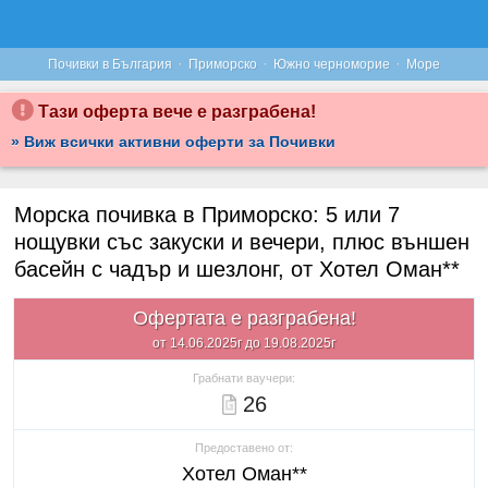
·
·
·
Почивки в България
Приморско
Южно черноморие
Море
Тази оферта вече е разграбена!
» Виж всички активни оферти за Почивки
Морска почивка в Приморско: 5 или 7
нощувки със закуски и вечери, плюс външен
басейн с чадър и шезлонг, от Хотел Оман**
Офертата е разграбена!
от 14.06.2025г до 19.08.2025г
Грабнати ваучери:
26
Предоставено от:
Хотел Оман**