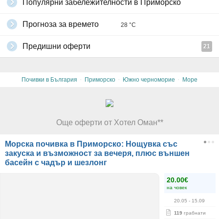
Популярни забележителности в Приморско
Прогноза за времето
28 °C
Предишни оферти
21
·
·
·
Почивки в България
Приморско
Южно черноморие
Море
Още оферти от Хотел Оман**
Морска почивка в Приморско: Нощувка със
закуска и възможност за вечеря, плюс външен
басейн с чадър и шезлонг
20.00€
на човек
20.05
- 15.09
119
грабнати