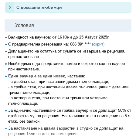
С домашни любимци
Условия
Валидност на ваучера:
от 16 Юни до 25 Август 2025г.
С предварителна резервация на:
088 89* ****
(скрит)
Доплащането на остатъка от сумата се извършва на рецепция,
при настаняване.
Необходимо е да представите номер и секретен код на ваучер
при настаняване.
Един ваучер е за един човек
, настанен:
- в двойна стая, при настанени двама пълноплащащи;
- в тройна стая, при настанени двама пълноплащащи с дете или
трима пълноплащащи;
- в четворна стая, при настанени трима или четирима
пълноплащащи.
За единично настаняване се грабва ваучер и се доплащат 50% от
стойността му, на рецепция. Настаняването е в помещение на 5-я
етаж, без балкон.
За настаняване на двама възрастни в студио се доплащат на
рецепция 15лв на ден, на помещение.