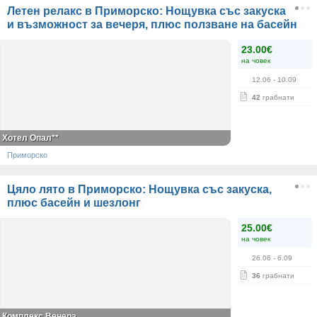
Летен релакс в Приморско: Нощувка със закуска
и възможност за вечеря, плюс ползване на басейн
23.00€
на човек
12.06
- 10.09
42
грабнати
Хотел Опал**
Приморско
Цяло лято в Приморско: Нощувка със закуска,
плюс басейн и шезлонг
25.00€
на човек
26.06
- 6.09
36
грабнати
Комплекс Венера