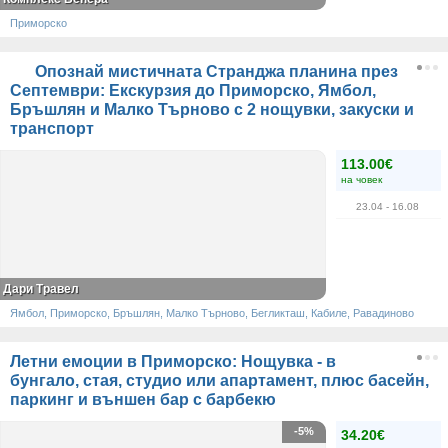
Приморско
Опознай мистичната Странджа планина през
Септември: Екскурзия до Приморско, Ямбол,
Бръшлян и Малко Търново с 2 нощувки, закуски и
транспорт
113.00€
на човек
23.04
- 16.08
Дари Травел
Ямбол, Приморско, Бръшлян, Малко Търново, Бегликташ, Кабиле, Равадиново
Летни емоции в Приморско: Нощувка - в
бунгало, стая, студио или апартамент, плюс басейн,
паркинг и външен бар с барбекю
-5%
34.20€