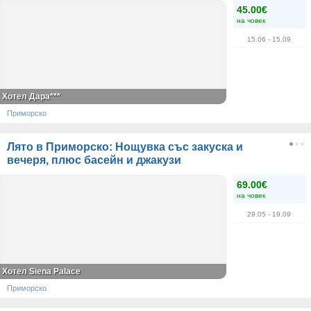
45.00€
на човек
15.06
- 15.09
Хотел Дара***
Приморско
Лято в Приморско: Нощувка със закуска и
вечеря, плюс басейн и джакузи
69.00€
на човек
29.05
- 19.09
Хотел Siena Palace
Приморско