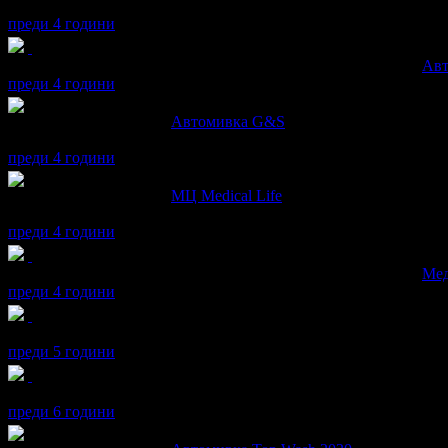
Много добро обслужване.
преди 4 години
Искрен получава значка
Супер клиент
. Тя
беше връчена от
Авт
преди 4 години
Искрен написа ревю за
Автомивка G&S
Много добро и бързо обслужване.Използвах комплексно,колата 
преди 4 години
Искрен написа ревю за
МЦ Medical Life
Благодаря на д-р Боян Вутов за учтивостта и обстойния преглед
преди 4 години
Искрен получава значка
Супер клиент
. Тя
беше връчена от
Мед
преди 4 години
Искрен получава значка
Рожденик
, по случай своя празник! Ч
преди 5 години
Искрен получава значка
Рожденик
, по случай своя празник! Ч
преди 6 години