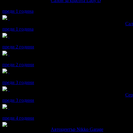
Искрен написа ревю за
Салон за красота Lady D
Много съм доволен, до сега съм ходил при много масажистки, но
преди 1 година
Искрен получава значка
Супер клиент
. Тя
беше връчена от
Сал
преди 1 година
Искрен получава значка
Рожденик
, по случай своя празник! Ч
преди 2 години
Искрен получава значка
Спестих над 511.29€/1000лв
, защото д
преди 2 години
Искрен получава значка
Рожденик
, по случай своя празник! Ч
преди 3 години
Искрен получава значка
Супер клиент
. Тя
беше връчена от
Сер
преди 3 години
Искрен получава значка
Рожденик
, по случай своя празник! Ч
преди 4 години
Искрен написа ревю за
Автоцентър Nikko Garage