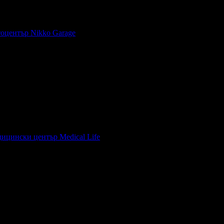
оцентър Nikko Garage
, защото е лоялен клиент.
ми стана като нова.Ходил съм на много мивки,но тази е добра,
.
ицински център Medical Life
, защото е лоялен клиент.
естит Рожден Ден от целия екип!
естит Рожден Ден от целия екип!