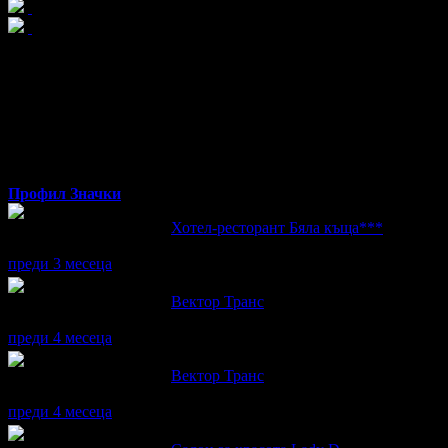
Искрен
от Варна
Профил
Значки
Искрен написа ревю за
Хотел-ресторант Бяла къща***
Перфектно обслужване, спа и вкусна храна!
преди 3 месеца
Искрен написа ревю за
Вектор Транс
Отлично обслужване !
преди 4 месеца
Искрен написа ревю за
Вектор Транс
Отлично обслужване !
преди 4 месеца