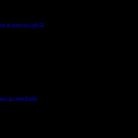
 такъв масаж до сега никой не ми беше правил, човека си разбир
он за красота Lady D
, защото е лоялен клиент.
естит Рожден Ден от целия екип!
окато си грабеше оферти успя да спести над 511.29€/1000лв от в
естит Рожден Ден от целия екип!
виз за гуми Radar
, защото е лоялен клиент.
естит Рожден Ден от целия екип!