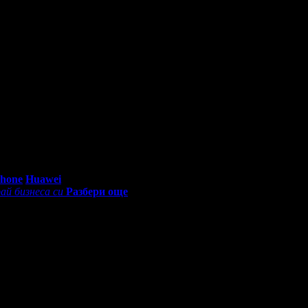
естит Рожден Ден от целия екип!
ферти от Grabo.bg за почивки и екскурзии!
0 - 18:30ч)
Phone
Huawei
ай бизнеса си
Разбери още