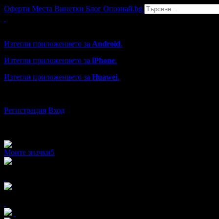
Оферти
Места
Винетки
Блог
Опознай.bg
Grabo мобилна версия
Изтегли приложението за
Android
.
Изтегли приложението за
iPhone
.
Изтегли приложението за
Huawei
.
...или отвори
grabo.bg
Регистрация
Вход
Моите значки
5
x8
x8