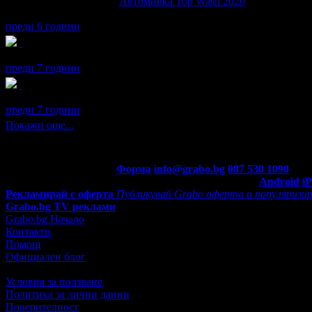
Искрен написа ревю за
Автомивка Top Wash 2020
Колата ми стана като нова,благодаря ви момчета :)
преди 6 години
Искрен получава значка
Рожденик
, по случай своя празник! Ч
преди 7 години
Искрен получава значка
Пътешественик
, защото грабна три о
преди 7 години
Покажи още...
Контакти с Grabo.bg:
Форма
info@grabo.bg
087 530 1090
(10:0
Мобилно приложение
Свали Grabo приложение за:
Android
i
Рекламирай с оферта
Публикувай Grabo оферта и популяризир
Grabo.bg TV реклами
Grabo.bg Начало
Контакти
Помощ
Официален блог
Условия за ползване
Политика за лични данни
Поверителност