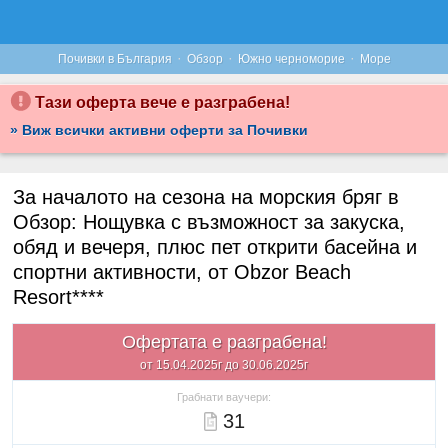
·
·
·
Почивки в България
Обзор
Южно черноморие
Море
Тази оферта вече е разграбена!
» Виж всички активни оферти за Почивки
За началото на сезона на морския бряг в
Обзор: Нощувка с възможност за закуска,
обяд и вечеря, плюс пет открити басейна и
спортни активности, от Obzor Beach
Resort****
Офертата е разграбена!
от 15.04.2025г до 30.06.2025г
Грабнати ваучери:
31