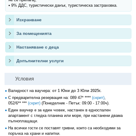
• 9% ДДС, туристически данък, туристическа застраховка.
Изхранване
За помещенията
Настаняване с деца
Допълнителни услуги
Условия
Валидност на ваучера:
от 1 Юни до 3 Юли 2025г.
С предварителна резервация на:
089 47* ****
(скрит)
,
052/6** ***
(скрит)
(Понеделник - Петък: 09:00 - 17:00ч).
Един ваучер е за един човек
, настанен в едноспален
апартамент с гледка планина или море, при настанени двама
пълноплащащи.
На всички гости се поставят гривни, които са необходими за
поръчка на храни и напитки.