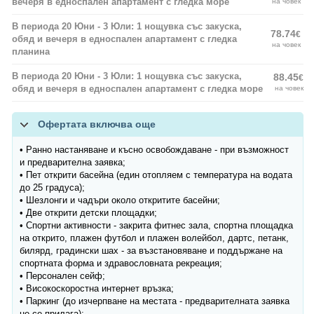
вечеря в едноспален апартамент с гледка море
на човек
В периода 20 Юни - 3 Юли: 1 нощувка със закуска,
78.74
€
обяд и вечеря в едноспален апартамент с гледка
на човек
планина
В периода 20 Юни - 3 Юли: 1 нощувка със закуска,
88.45
€
обяд и вечеря в едноспален апартамент с гледка море
на човек
Офертата включва още
• Ранно настаняване и късно освобождаване - при възможност
и предварителна заявка;
• Пет открити басейна (един отопляем с температура на водата
до 25 градуса);
• Шезлонги и чадъри около откритите басейни;
• Две открити детски площадки;
• Спортни активности - закрита фитнес зала, спортна площадка
на открито, плажен футбол и плажен волейбол, дартс, петанк,
билярд, градински шах - за възстановяване и поддържане на
спортната форма и здравословната рекреация;
• Персонален сейф;
• Високоскоростна интернет връзка;
• Паркинг (до изчерпване на местата - предварителната заявка
не се прилага);