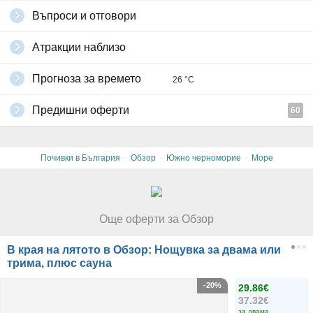
Въпроси и отговори
Атракции наблизо
Прогноза за времето
26 °C
Предишни оферти
60
·
·
·
Почивки в България
Обзор
Южно черноморие
Море
Още оферти за Обзор
В края на лятото в Обзор: Нощувка за двама или
трима, плюс сауна
-20%
29.86€
37.32€
за двама