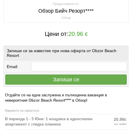
Предоставено от:
Обзор Бийч Резорт****
Обзор
Цени от:
20.96
€
Запиши се за известие при нова оферта от Obzor Beach
Resort
Email:
Запиши се
Отдайте се на една заслужена и пълноценна ваканция в
невероятния
Obzor Beach Resort****
в Обзор!
Варианти на офертата:
В периода 1 - 5 Юни: 1 нощувка в едноспален
20.96
€
апартамент с гледка планина
на човек