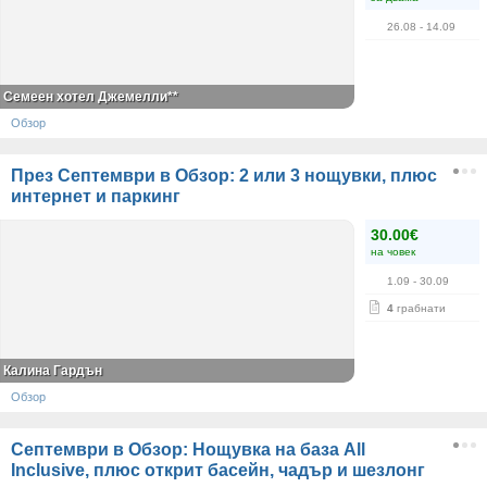
26.08
- 14.09
Семеен хотел Джемелли**
Обзор
През Септември в Обзор: 2 или 3 нощувки, плюс
интернет и паркинг
30.00€
на човек
1.09
- 30.09
4
грабнати
Калина Гардън
Обзор
Септември в Обзор: Нощувка на база All
Inclusive, плюс открит басейн, чадър и шезлонг