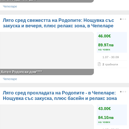
Чепеларе
Лято сред свежестта на Родопите: Нощувка със
закуска и вечеря, плюс релакс зона, в Чепеларе
46.00€
89.97лв
на човек
1.07
- 30.09
2
грабнати
Хотел Родопски дом****
Чепеларе
Лято сред прохладата на Родопите - в Чепеларе:
Нощувка със закуска, плюс басейн и релакс зона
43.00€
84.10лв
на човек