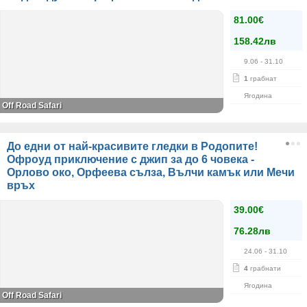
81.00€
158.42лв
9.06
- 31.10
1
грабнат
Ягодина
Оff Road Safari
До едни от най-красивите гледки в Родопите!
Офроуд приключение с джип за до 6 човека -
Орлово око, Орфеева сълза, Вълчи камък или Мечи
връх
39.00€
76.28лв
24.06
- 31.10
4
грабнати
Ягодина
Оff Road Safari