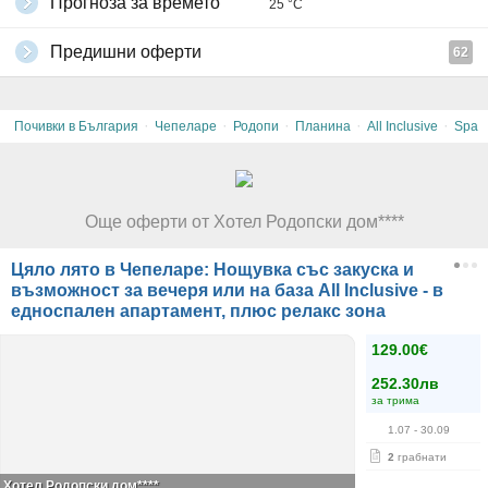
Прогноза за времето
25 °C
Предишни оферти
62
·
·
·
·
·
Почивки в България
Чепеларе
Родопи
Планина
All Inclusive
Spa
Още оферти от Хотел Родопски дом****
Цяло лято в Чепеларе: Нощувка със закуска и
възможност за вечеря или на база All Inclusive - в
едноспален апартамент, плюс релакс зона
129.00€
252.30лв
за трима
1.07
- 30.09
2
грабнати
Хотел Родопски дом****