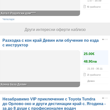
1.07
- 30.09
6
грабнати
Хотел Родопски дом****
Чепеларе
Други интересни оферти наблизо
Разходка с кон край Девин или обучение по езда
с инструктор
25.00€
48.90лв
21.03
- 30.11
2
грабнати
Девин
Конна база Девин
Незабравимо VIP приключение с Toyota Tundra
до Орлово око и други дестинации край с. Ягодина -
за до 8 души с професионален водач