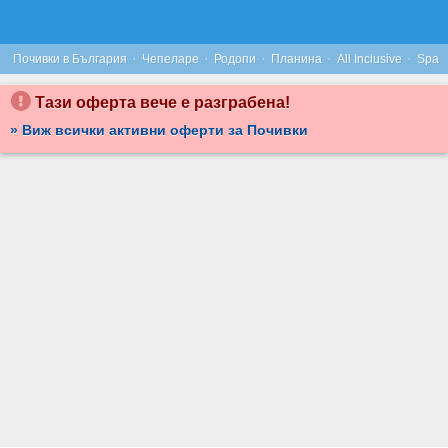
ОТ ЮЛИ ДО СЕПТЕМВРИ В ЧЕПЕЛАРЕ: НОЩУВКА НА БАЗА ALL INCLUSIVE, ПЛЮС БАСЕЙН И РЕЛАКС ЗОНА, ОТ ХОТЕЛ РОДОПСКИ ДОМ****
·
·
·
·
·
Почивки в България
Чепеларе
Родопи
Планина
All Inclusive
Spa
Тази оферта вече е разграбена!
» Виж всички активни оферти за Почивки