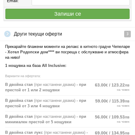
Email:
Запиши се
Други текущи оферти
3
Прекарайте блажени моменти на релакс в китното градче Чепеларе
-
Хотел Родопски дом****
ви посреща с обслужване и атмосфера
на ниво!
1 нощувка на база All Inclusive:
Варианти на офертата:
В двойна стая
(при настанени двама)
- при
63.00
/ 123.22
€
лв
престой от 1 или 2 нощувки
на човек
В двойна стая
(при настанени двама)
- при
59.00
/ 115.39
€
лв
престой от 3 или 4 нощувки
на човек
В двойна стая
(при настанени двама)
- при
56.00
/ 109.53
€
лв
минимален престой от 5 нощувки
на човек
В двойна стая лукс
(при настанени двама)
-
69.00
/ 134.95
€
лв