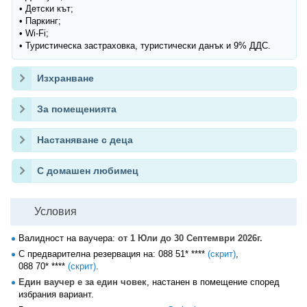
• Детски кът;
• Паркинг;
• Wi-Fi;
• Туристическа застраховка, туристически данък и 9% ДДС.
Изхранване
За помещенията
Настаняване с деца
С домашен любимец
Условия
Валидност на ваучера:
от 1 Юли до 30 Септември 2026г.
С предварителна резервация на:
088 51* ****
(скрит)
,
088 70* ****
(скрит)
.
Един ваучер е за един човек
, настанен в помещение според
избрания вариант.