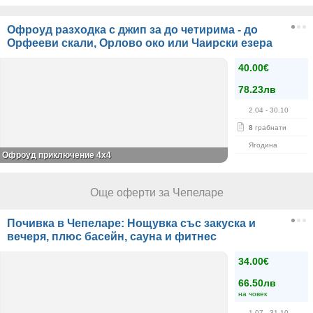
Офроуд разходка с джип за до четирима - до
Орфееви скали, Орлово око или Чаирски езера
40.00€
78.23лв
2.04
- 30.10
8
грабнати
Ягодина
Офроуд приключение 4x4
Още оферти за Чепеларе
Почивка в Чепеларе: Нощувка със закуска и
вечеря, плюс басейн, сауна и фитнес
34.00€
66.50лв
на човек
1.07
- 31.10