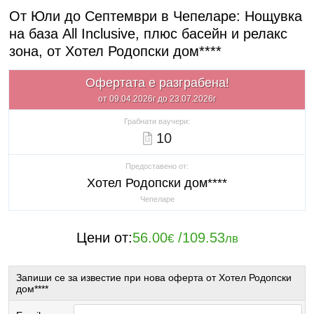
От Юли до Септември в Чепеларе: Нощувка
на база All Inclusive, плюс басейн и релакс
зона, от Хотел Родопски дом****
Офертата е разграбена!
от 09.04.2026г до 23.07.2026г
Грабнати ваучери:
10
Предоставено от:
Хотел Родопски дом****
Чепеларе
Цени от:
56.00
/
109.53
€
лв
Запиши се за известие при нова оферта от Хотел Родопски
дом****