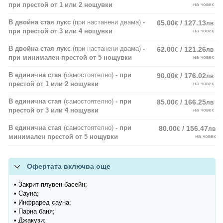
при престой от 1 или 2 нощувки
на човек
В двойна стая лукс
(при настанени двама)
-
65.00
/ 127.13
€
лв
при престой от 3 или 4 нощувки
на човек
В двойна стая лукс
(при настанени двама)
-
62.00
/ 121.26
€
лв
при минимален престой от 5 нощувки
на човек
В единична стая
(самостоятелно)
- при
90.00
/ 176.02
€
лв
престой от 1 или 2 нощувки
на човек
В единична стая
(самостоятелно)
- при
85.00
/ 166.25
€
лв
престой от 3 или 4 нощувки
на човек
В единична стая
(самостоятелно)
- при
80.00
/ 156.47
€
лв
минимален престой от 5 нощувки
на човек
Офертата включва още
• Закрит плувен басейн;
• Сауна;
• Инфраред сауна;
• Парна баня;
• Джакузи;