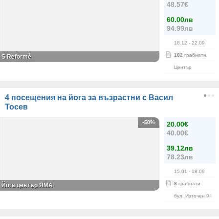
48.57€
60.00лв
94.99лв
18.12
- 22.09
182
грабнати
S Reformè
Център
4 посещения на йога за възрастни с Васил
Тосев
-50%
20.00€
40.00€
39.12лв
78.23лв
15.01
- 18.09
8
грабнати
Йога център ЯМА
бул. Източен 94