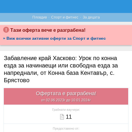
·
·
Пловдив
Спорт и фитнес
За децата
Тази оферта вече е разграбена!
» Виж всички активни оферти за Спорт и фитнес
Забавление край Хасково: Урок по конна
езда за начинаещи или свободна езда за
напреднали, от Конна база Кентавър, с.
Брястово
Офертата е разграбена!
от 02.06.2023г до 10.01.2024г
Грабнати ваучери:
11
Предоставено от: