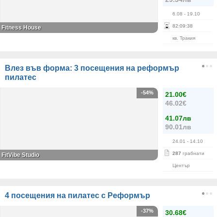
6.08
- 19.10
82
:
09
:
38
Fitness House
кв. Тракия
Влез във форма: 3 посещения на реформър
пилатес
-54%
21.00€
46.02€
41.07лв
90.01лв
24.01
- 14.10
287
грабнати
FitVibe Studio
Център
4 посещения на пилатес с Реформър
-37%
30.68€