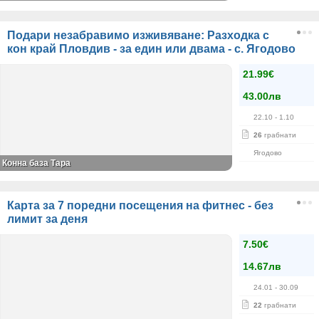
Подари незабравимо изживяване: Разходка с
кон край Пловдив - за един или двама - с. Ягодово
21.99€
43.00лв
22.10
- 1.10
26
грабнати
Ягодово
Конна база Тара
Карта за 7 поредни посещения на фитнес - без
лимит за деня
7.50€
14.67лв
24.01
- 30.09
22
грабнати