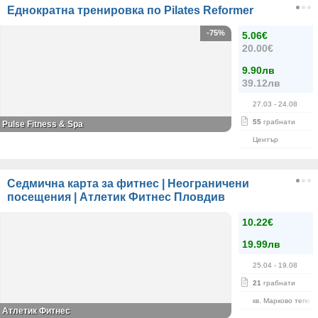
Еднократна тренировка по Pilates Reformer
-75%
5.06€
20.00€
9.90лв
39.12лв
27.03
- 24.08
55
грабнати
Pulse Fitness & Spa
Център
Седмична карта за фитнес | Неограничени
посещения | Атлетик Фитнес Пловдив
10.22€
19.99лв
25.04
- 19.08
21
грабнати
кв. Марково тепе
Атлетик Фитнес