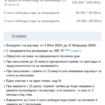
10 урока по конна езда за начинаещи
(по
102.26
/ 200.00
€
лв
45 минути)
20.45
/ 40.00
2 часа свободна езда за напреднали
€
лв
30.68
/ 60.00
3 часа свободна езда за напреднали
€
лв
Условия
Валидност на ваучера:
от 2 Юни 2023г до 11 Февруари 2024г.
С предварителна резервация на:
088 75* ****
(скрит)
.
Офертата не важи за официалните почивни дни.
При закъснение до 15 минути просроченото време се приспада от
продължителността на заниманието.
При закъснение с повече от 15 минути или неявяване ваучерът се
счита за използван.
Един ваучер е за един човек, над 5г.
При варианта с 10 урока, първият трябва да бъде направен в
рамките на валидност на ваучера, а останалите - в срок от 2
месеца след това.
Вариантите за 2 или 3 часа свободна езда важат за ползване в
рамките на 1 посещение.