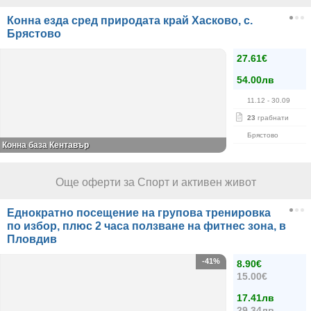
Конна езда сред природата край Хасково, с.
Брястово
27.61€
54.00лв
11.12
- 30.09
23
грабнати
Брястово
Конна база Кентавър
Още оферти за Спорт и активен живот
Еднократно посещение на групова тренировка
по избор, плюс 2 часа ползване на фитнес зона, в
Пловдив
-41%
8.90€
15.00€
17.41лв
29.34лв