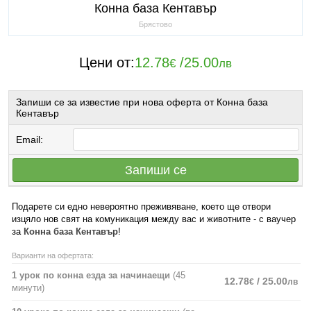
Конна база Кентавър
Брястово
Цени от:
12.78
/
25.00
€
лв
Запиши се за известие при нова оферта от Конна база
Кентавър
Email:
Запиши се
Подарете си едно невероятно преживяване, което ще отвори
изцяло нов свят на комуникация между вас и животните - с ваучер
за
Конна база Кентавър
!
Варианти на офертата:
1 урок по конна езда за начинаещи
(45
12.78
/ 25.00
€
лв
минути)