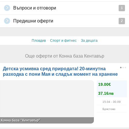
Въпроси и отговори
1
Предишни оферти
2
·
·
Пловдив
Спорт и фитнес
За децата
Още оферти от Конна база Кентавър
Детска усмивка сред природата! 20-минутна
разходка с пони Мая и сладък момент на хранене
19.00€
37.16лв
15.04
- 30.09
Брястово
Конна база "Кентавър"