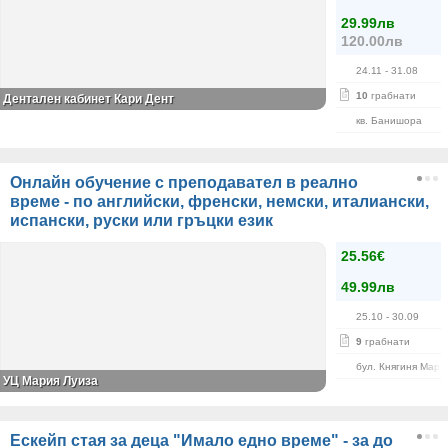
29.99лв
120.00лв
24.11
- 31.08
10
грабнати
Дентален кабинет Кари Дент
кв. Банишора
Онлайн обучение с преподавател в реално
време - по английски, френски, немски, италиански,
испански, руски или гръцки език
25.56€
49.99лв
25.10
- 30.09
9
грабнати
бул. Княгиня Мари
УЦ Мария Луиза
Ескейп стая за деца "Имало едно време" - за до