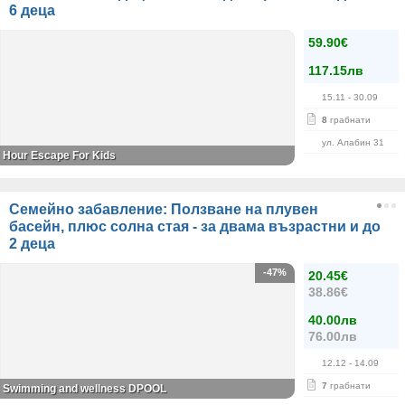
6 деца
59.90€
117.15лв
15.11
- 30.09
8
грабнати
ул. Алабин 31
Hour Escape For Kids
Семейно забавление: Ползване на плувен
басейн, плюс солна стая - за двама възрастни и до
2 деца
-47%
20.45€
38.86€
40.00лв
76.00лв
12.12
- 14.09
7
грабнати
Swimming and wellness DPOOL