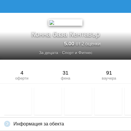
Конна база Кентавър
5.00
от 2 оценки
За децата
·
Спорт и Фитнес
4
31
91
оферти
фена
ваучера
Информация за обекта