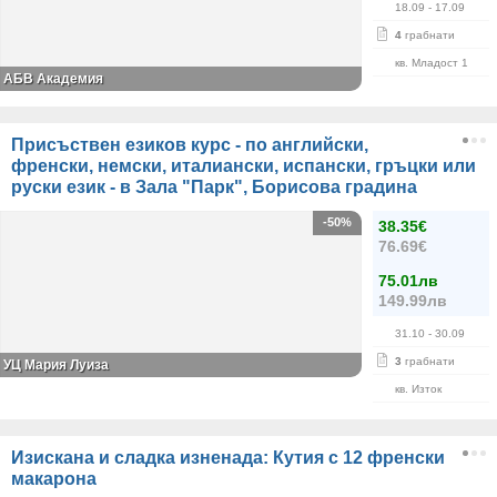
18.09
- 17.09
4
грабнати
кв. Младост 1
АБВ Академия
Присъствен езиков курс - по английски,
френски, немски, италиански, испански, гръцки или
руски език - в Зала "Парк", Борисова градина
-50%
38.35€
76.69€
75.01лв
149.99лв
31.10
- 30.09
3
грабнати
УЦ Мария Луиза
кв. Изток
Изискана и сладка изненада: Кутия с 12 френски
макарона