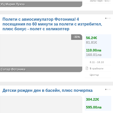
Зала Парк - Борис
УЦ Мария Луиза
Полети с авиосимулатор Фотоника! 4
посещения по 60 минути за полети с изтребител,
плюс бонус - полет с хеликоптер
-31%
56.24€
81.81€
110.00лв
160.01лв
8.11
- 18.10
5
грабнати
Солар Фотоника
Център
Детски рожден ден в басейн, плюс почерпка
304.22€
595.00лв