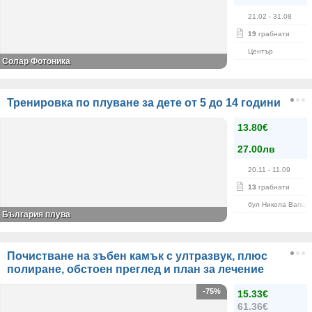
21.02
- 31.08
19
грабнати
Център
Солар Фотоника
Тренировка по плуване за дете от 5 до 14 години
13.80€
27.00лв
20.11
- 11.09
13
грабнати
бул Никола Вапца
България плува
Почистване на зъбен камък с ултразвук, плюс
полиране, обстоен преглед и план за лечение
-75%
15.33€
61.36€