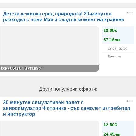
Детска усмивка сред природата! 20-минутна
разходка с пони Мая и сладък момент на хранене
19.00€
37.16лв
15.04
- 30.09
Брястово
Конна база "Кентавър"
Други популярни оферти:
30-минутен симулативен полет с
авиосимулатор Фотоника - със самолет изтребител
и инструктор
12.50€
24.45лв