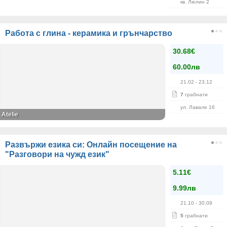
кв. Люлин 2
Работа с глина - керамика и грънчарство
30.68€
60.00лв
21.02
- 23.12
7
грабнати
ул. Лавале 16
Atelie
Развържи езика си: Онлайн посещение на
"Разговори на чужд език"
5.11€
9.99лв
21.10
- 30.09
5
грабнати