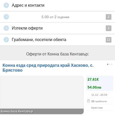
Адрес и контакти
5.00
от
2
оценки
2
Изтекли оферти
2
Грабомани, посетили обекта
12
Оферти от Конна база Кентавър:
Конна езда сред природата край Хасково, с.
Брястово
27.61€
54.00лв
11.12
- 30.09
23
грабнати
Брястово
Конна база Кентавър