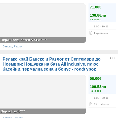
71.00€
138.86лв
на човек
1.09
- 30.11
4
грабнати
Пирин Голф Хотел & SPA*****
Банско, Разлог
Релакс край Банско и Разлог от Септември до
Ноември: Нощувка на база All Inclusive, плюс
басейни, термална зона и бонус - голф урок
56.00€
109.53лв
на човек
1.09
- 30.11
53
грабнати
Пирин Голф****
Банско, Разлог