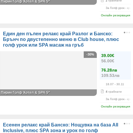
2
грабнати
Пирин Голф Хотел & SPA 5*
За Голф урок - кра
Онлайн резервация
Един ден пълен релакс край Разлог и Банско:
Брънч по двустепенно меню в Club house, плюс
голф урок или SPA масаж на гръб
-30%
39.00€
56.00€
76.28лв
109.53лв
18.07
- 30.11
4
грабнати
Пирин Голф Хотел & SPA 5*
За Голф урок - кра
Онлайн резервация
Есенен релакс край Банско: Нощувка на база All
Inclusive, плюс SPA зона и урок по голф