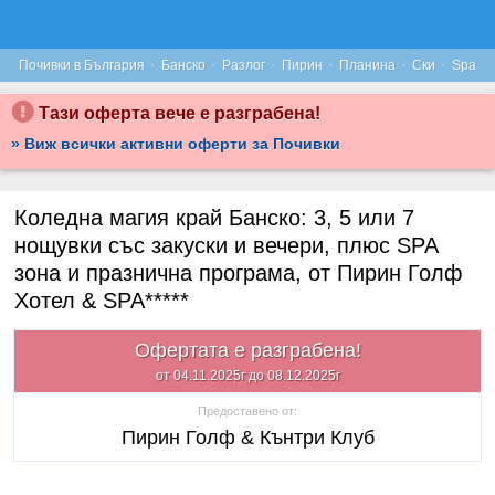
·
·
·
·
·
·
Почивки в България
Банско
Разлог
Пирин
Планина
Ски
Spa
Тази оферта вече е разграбена!
» Виж всички активни оферти за Почивки
Коледна магия край Банско: 3, 5 или 7
нощувки със закуски и вечери, плюс SPA
зона и празнична програма, от Пирин Голф
Хотел & SPA*****
Офертата е разграбена!
от 04.11.2025г до 08.12.2025г
Предоставено от:
Пирин Голф & Кънтри Клуб