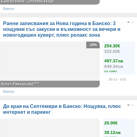
Банско Вила - Златева къща
Банско
Ранни записвания за Нова година в Банско: 3
нощувки със закуски и възможност за вечери и
новогодишен куверт, плюс релакс зона
-23%
254.30€
332.00€
497.37лв
649.34лв
на човек
30.12
- 3.01
Хотел Ривърсайд****
Банско
До края на Септември в Банско: Нощувка, плюс
интернет и паркинг
20.00€
39.12лв