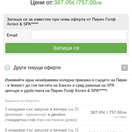
Цени от:
387.05
/
757.00
€
лв
Запиши се за известие при нова оферта от Пирин Голф
Хотел & SPA*****
Email:
Запиши се
Други текущи оферти
8
Изживейте една незабравима коледна приказка в сърцето на Пирин
- в близост до ски пистите на Банско и сред разкоша на SPA
центъра и удобствата на
Пирин Голф Хотел & SPA*****
!
Варианти на офертата:
3 нощувки със закуски и вечери
(на 25
387.05
/ 757.00
€
лв
Декември - празнична)
: в двойна
на човек
стандартна стая
(при настанени двама)
5 нощувки със закуски и вечери
(на 25