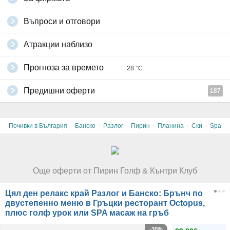
Въпроси и отговори
Атракции наблизо
Прогноза за времето
28 °C
Предишни оферти
187
·
·
·
·
·
·
Почивки в България
Банско
Разлог
Пирин
Планина
Ски
Spa
Още оферти от Пирин Голф & Кънтри Клуб
Цял ден релакс край Разлог и Банско: Брънч по
двустепенно меню в Гръцки ресторант Octopus,
плюс голф урок или SPA масаж на гръб
-30%