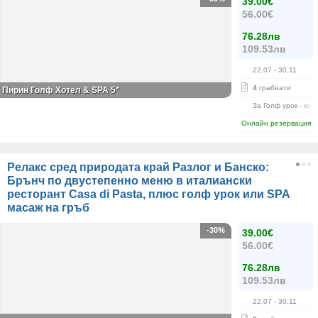
39.00€
56.00€
76.28лв
109.53лв
22.07
- 30.11
4
грабнати
Пирин Голф Хотел & SPA 5*
За Голф урок - кра
Онлайн резервация
Релакс сред природата край Разлог и Банско:
Брънч по двустепенно меню в италиански
ресторант Casa di Pasta, плюс голф урок или SPA
масаж на гръб
-30%
39.00€
56.00€
76.28лв
109.53лв
22.07
- 30.11