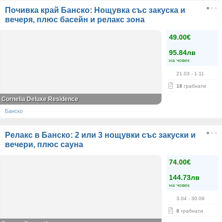
Почивка край Банско: Нощувка със закуска и
вечеря, плюс басейн и релакс зона
49.00€
95.84лв
на човек
21.03
- 1.11
18
грабнати
Cornelia Deluxe Residence
Банско
Релакс в Банско: 2 или 3 нощувки със закуски и
вечери, плюс сауна
74.00€
144.73лв
на човек
3.04
- 30.09
8
грабнати