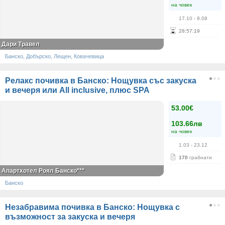
на човек
17.10
- 9.08
28
:
57
:
19
Дари Травел
Банско, Добърско, Лещен, Ковачевица
Релакс почивка в Банско: Нощувка със закуска
и вечеря или All inclusive, плюс SPA
53.00€
103.66лв
на човек
1.03
- 23.12
170
грабнати
Апартхотел Роял Банско***
Банско
Незабравима почивка в Банско: Нощувка с
възможност за закуска и вечеря