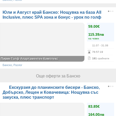
Юли и Август край Банско: Нощувка на база All
Inclusive, плюс SPA зона и бонус - урок по голф
59.00€
115.39лв
на човек
11.07
- 31.08
76
:
57
:
19
Пирин Голф Апартаментен Комплекс
181
грабнати
Банско, Разлог
Още оферти за Банско
Екскурзия до планинските бисери - Банско,
Добърско, Лещен и Ковачевица: Нощувка със
закуска, плюс транспорт
83.85€
164.00лв