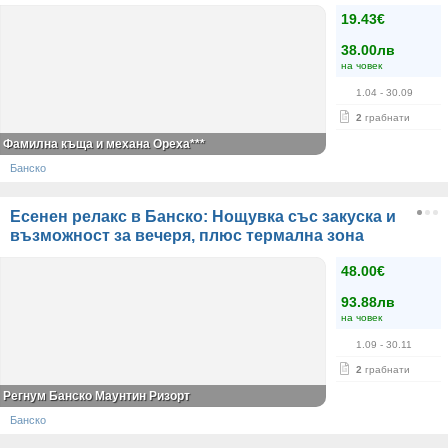
19.43€
38.00лв
на човек
1.04
- 30.09
2
грабнати
Фамилна къща и механа Ореха***
Банско
Есенен релакс в Банско: Нощувка със закуска и
възможност за вечеря, плюс термална зона
48.00€
93.88лв
на човек
1.09
- 30.11
2
грабнати
Регнум Банско Маунтин Ризорт
Банско