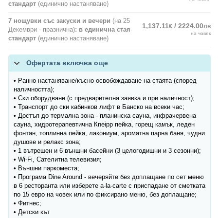
стандарт
(единично настаняване)
7 нощувки със закуски и вечери
(на 25
1,137.11
/ 2224.00
€
лв
Декември - празнична)
: в единична стая
на човек
стандарт
(единично настаняване)
Офертата включва още
• Ранно настаняване/късно освобождаване на стаята (според
наличността);
• Ски оборудване (с предварителна заявка и при наличност);
• Транспорт до ски кабинков лифт в Банско на всеки час;
• Достъп до термална зона - планинска сауна, инфрачервена
сауна, хидротерапевтична Кneipp пейка, горещ камък, леден
фонтан, топлинна пейка, лакониум, ароматна парна баня, чудни
душове и релакс зона;
• 1 вътрешен и 6 външни басейни (3 целогодишни и 3 сезонни);
• Wi-Fi, Сателитна телевизия;
• Външни паркоместа;
• Програма Dine Around - вечеряйте без доплащане по сет меню
в 6 ресторанта или изберете a-la-carte с приспадане от сметката
по 15 евро на човек или по фиксирано меню, без доплащане;
• Фитнес;
• Детски кът