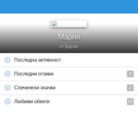
Мария
от Бургас
Последна активност
Последни отзиви
3
Спечелени значки
2
Любими обекти
20