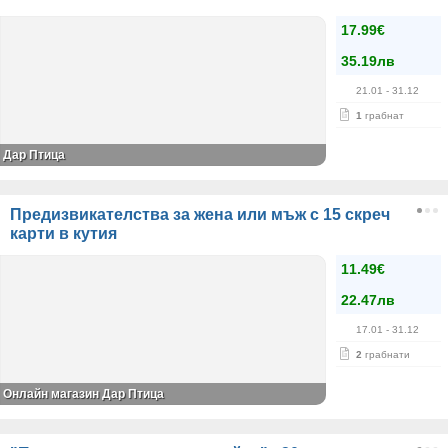
17.99€
35.19лв
21.01
- 31.12
1
грабнат
Дар Птица
Предизвикателства за жена или мъж с 15 скреч
карти в кутия
11.49€
22.47лв
17.01
- 31.12
2
грабнати
Онлайн магазин Дар Птица