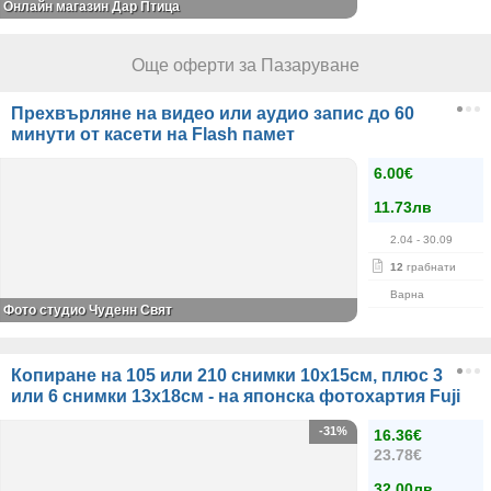
Онлайн магазин Дар Птица
Още оферти за Пазаруване
Прехвърляне на видео или аудио запис до 60
минути от касети на Flash памет
6.00€
11.73лв
2.04
- 30.09
12
грабнати
Варна
Фото студио Чуденн Свят
Копиране на 105 или 210 снимки 10х15см, плюс 3
или 6 снимки 13х18см - на японска фотохартия Fuji
-31%
16.36€
23.78€
32.00лв