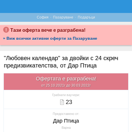
·
·
София
Пазаруване
Подаръци
Тази оферта вече е разграбена!
» Виж всички активни оферти за Пазаруване
"Любовен календар" за двойки с 24 скреч
предизвикателства, от Дар Птица
Офертата е разграбена!
от 25.10.2021г до 30.03.2022г
Грабнати ваучери:
23
Предоставено от:
Дар Птица
Варна