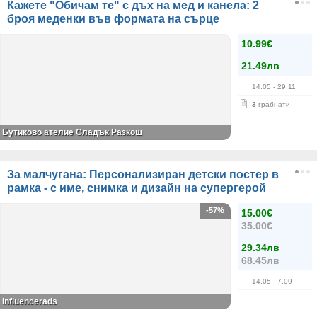
Кажете "Обичам те" с дъх на мед и канела: 2
броя меденки във формата на сърце
10.99€
21.49лв
14.05
- 29.11
3
грабнати
Бутиково ателие Сладък Разкош
За малчугана: Персонализиран детски постер в
рамка - с име, снимка и дизайн на супергерой
-57%
15.00€
35.00€
29.34лв
68.45лв
14.05
- 7.09
Influencerads