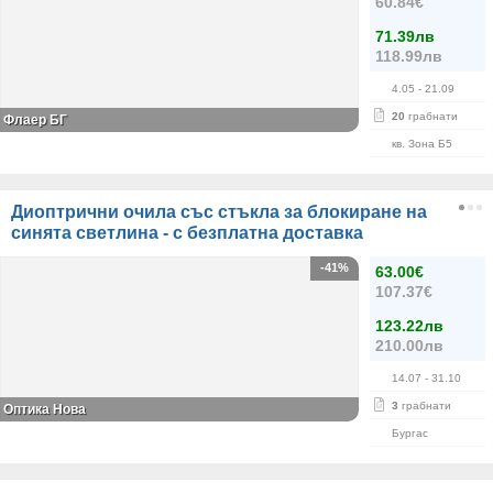
60.84€
71.39лв
118.99лв
4.05
- 21.09
20
грабнати
Флаер БГ
кв. Зона Б5
Диоптрични очила със стъкла за блокиране на
синята светлина - с безплатна доставка
-41%
63.00€
107.37€
123.22лв
210.00лв
14.07
- 31.10
3
грабнати
Оптика Нова
Бургас