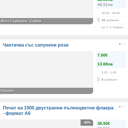
46.51лв
30.05
- 16.09
53
грабнати
Фото Гърбачев - София
ул. Г. С. Раковски 
Чантичка със сапунени рози
7.00€
13.69лв
5.02
- 1.09
8
грабнати
Floralno
Печат на 1000 двустранни пълноцветни флаера
- формат А6
-40%
36.50€