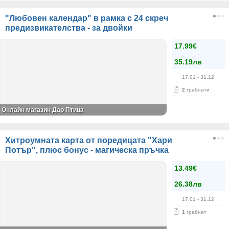
"Любовен календар" в рамка с 24 скреч
предизвикателства - за двойки
17.99€
35.19лв
17.01
- 31.12
2
грабнати
Онлайн магазин Дар Птица
Хитроумната карта от поредицата "Хари
Потър", плюс бонус - магическа пръчка
13.49€
26.38лв
17.01
- 31.12
1
грабнат