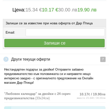
Цена:
15.34 €
10.17 €
30.00 лв
19.90 лв
Запиши се за известие при нова оферта от Дар Птица
Email:
Запиши се
Други текущи оферти
7
Нестандартен подарък за двойки! Отправете забавно
предизвикателство към половинката си и направете нещо
интересно заедно - с оригиналното предложение на Онлайн
магазин
Дар Птица
!
"Любовен календар" за двойки с 24 скреч
10.17
/ 19.90
€
лв
предизвикателства
(33х24см)
вместо 15.34€ / 30.00лв