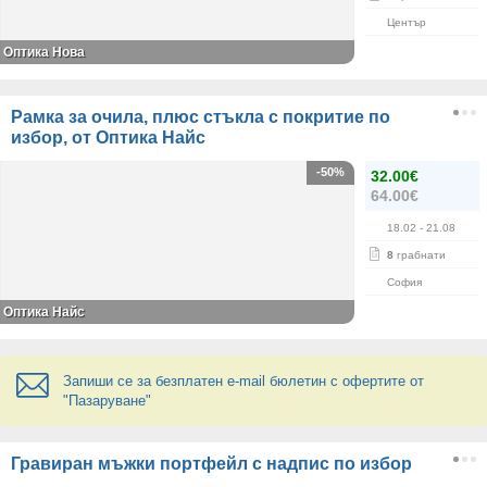
Център
Оптика Нова
Рамка за очила, плюс стъкла с покритие по
избор, от Оптика Найс
-50%
32.00€
64.00€
18.02
- 21.08
8
грабнати
София
Оптика Найс
Запиши се за безплатен e-mail бюлетин с офертите от
"Пазаруване"
Гравиран мъжки портфейл с надпис по избор