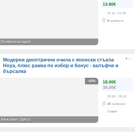
13.80€
25.11
- 21.08
8
грабнати
Перфектна идея
Модерни диоптрични очила с японски стъкла
Hoya, плюс рамка по избор и бонус - калъфче и
бърсалка
-53%
18.00€
38.00€
23.04
- 16.10
25
грабнати
София
Alexander Оptics