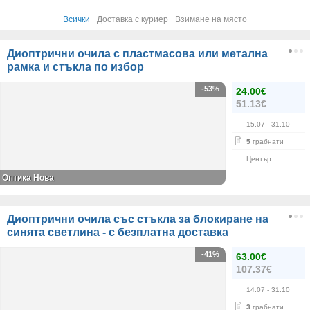
Всички
Доставка с куриер
Взимане на място
Диоптрични очила с пластмасова или метална
рамка и стъкла по избор
-53%
24.00€
51.13€
15.07
- 31.10
5
грабнати
Център
Оптика Нова
Диоптрични очила със стъкла за блокиране на
синята светлина - с безплатна доставка
-41%
63.00€
107.37€
14.07
- 31.10
3
грабнати