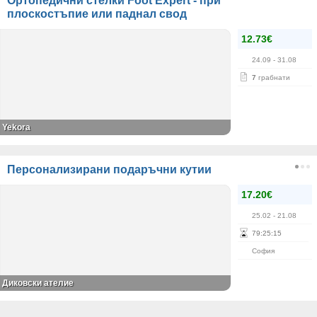
Ортопедични стелки Foot Expert - при
плоскостъпие или паднал свод
12.73€
24.09
- 31.08
7
грабнати
Yekora
Персонализирани подаръчни кутии
17.20€
25.02
- 21.08
79
:
25
:
15
София
Диковски ателие