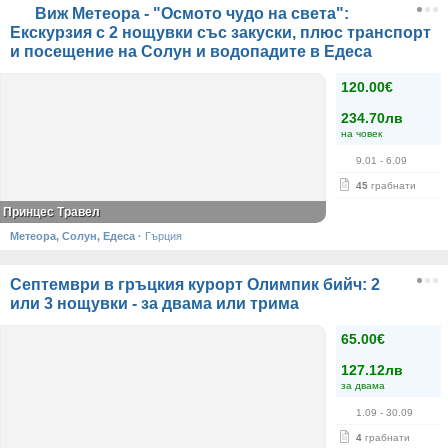
Виж Метеора - "Осмото чудо на света":
Екскурзия с 2 нощувки със закуски, плюс транспорт
и посещение на Солун и водопадите в Едеса
120.00€
234.70лв
на човек
9.01
- 6.09
45
грабнати
Принцес Травел
Метеора, Солун, Едеса
·
Гърция
Септември в гръцкия курорт Олимпик бийч: 2
или 3 нощувки - за двама или трима
65.00€
127.12лв
за двама
1.09
- 30.09
4
грабнати