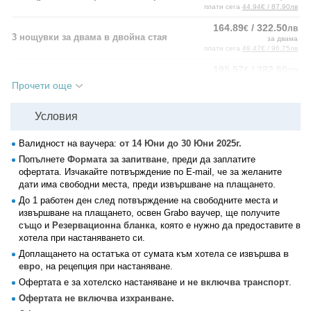
плати сега
44.94€ / 87.90лв
164.89
/ 322.50
€
лв
3 нощувки за двама в двойна стая
за двама
плати сега
49.47€ / 96.75лв
195.57
/ 382.50
€
лв
3 нощувки за трима в тройна стая
за трима
Прочети още
плати сега
58.67€ / 114.75лв
224.71
/ 439.50
€
лв
Условия
3 нощувки за четирима в четворна стая
за четирима
плати сега
67.41€ / 131.85лв
Валидност на ваучера:
от 14 Юни до 30 Юни 2025г.
Попълнете
Формата за запитване
, преди да заплатите
офертата. Изчакайте потвърждение по E-mail, че за желаните
дати има свободни места, преди извършване на плащането.
До 1 работен ден след потвърждение на свободните места и
извършване на плащането, освен Grabo ваучер, ще получите
също и
Резервационна бланка
, която е нужно да предоставите в
хотела при настаняването си.
Доплащането на остатъка от сумата към хотела се извършва
в
евро
, на рецепция при настаняване.
Офертата е за хотелско настаняване и
не включва транспорт
.
Офертата не включва изхранване.