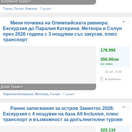
Запрянов Травел
Тасос, Потос, Кавала
·
Гърция
Мини почивка на Олимпийската ривиера:
Екскурзия до Паралия Катерини, Метеора и Солун
през 2026 година с 3 нощувки със закуски, плюс
транспорт
178.95€
350.00лв
на човек
22.10
- 4.09
4
грабнати
Дари Травел
Паралия Катерини, Метеора, Солун
·
Гърция
Ранни записвания за остров Закинтос 2026:
Екскурзия с 4 нощувки на база All Inclusive, плюс
транспорт и възможност за допълнителни турове
322.11€