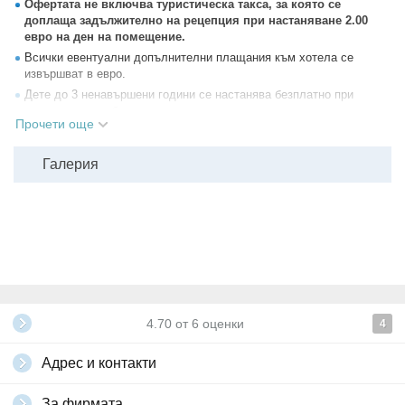
Офертата не включва туристическа такса, за която се
доплаща задължително на рецепция при настаняване 2.00
евро на ден на помещение.
Всички евентуални допълнителни плащания към хотела се
извършват в евро.
Дете до 3 ненавършени години се настанява безплатно при
родителите си, без да ползва допълнително легло.
Прочети още
Домашни любимци не се допускат.
Всеки от гостите трябва да има лична карта с валидност от поне
Галерия
6 месеца към датата на завръщане в България.
За деца под 14 години, които нямат лична карта, се изисква
задграничен паспорт. За деца под 18г, които пътуват без двамата
родители, е нужно нотариално заверено родителско разрешение
за напускане на страната.
Всички други
глобални условия на Grabo.bg
4.70
от
6
оценки
4
Адрес и контакти
За фирмата