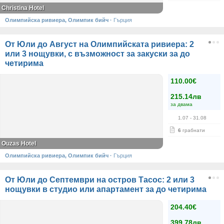
Christina Hotel
Олимпийска ривиера, Олимпик бийч
·
Гърция
От Юли до Август на Олимпийската ривиера: 2
или 3 нощувки, с възможност за закуски за до
четирима
110.00€
215.14лв
за двама
1.07
- 31.08
6
грабнати
Ouzas Hotel
Олимпийска ривиера, Олимпик бийч
·
Гърция
От Юли до Септември на остров Тасос: 2 или 3
нощувки в студио или апартамент за до четирима
204.40€
399.78лв