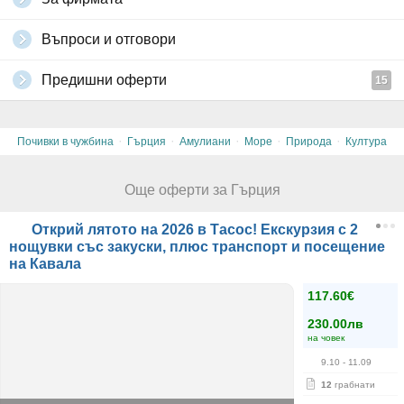
Въпроси и отговори
Предишни оферти
15
·
·
·
·
·
Почивки в чужбина
Гърция
Амулиани
Море
Природа
Култура
Още оферти за Гърция
Открий лятото на 2026 в Тасос! Екскурзия с 2
нощувки със закуски, плюс транспорт и посещение
на Кавала
117.60€
230.00лв
на човек
9.10
- 11.09
12
грабнати