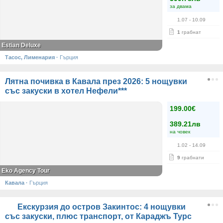
за двама
1.07
- 10.09
1
грабнат
Estian Deluxe
Тасос, Лименария
·
Гърция
Лятна почивка в Кавала през 2026: 5 нощувки
със закуски в хотел Нефели***
199.00€
389.21лв
на човек
1.02
- 14.09
9
грабнати
Eko Agency Tour
Кавала
·
Гърция
Екскурзия до остров Закинтос: 4 нощувки
със закуски, плюс транспорт, от Караджъ Турс