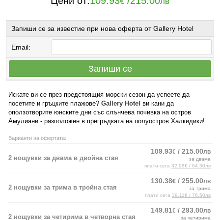
Цени от:
109.93
/
215.00
€
лв
Запиши се за известие при нова оферта от Gallery Hotel
Email:
Запиши се
Искате ви се през предстоящия морски сезон да успеете да
посетите и гръцките плажове?
Gallery Hotel
ви кани да
оползотворите юнските дни със слънчева почивка на остров
Амулиани - разположен в прегръдката на полуостров Халкидики!
Варианти на офертата:
109.93
/ 215.00
€
лв
2 нощувки за двама в двойна стая
за двама
плати сега
32.98€ / 64.50лв
130.38
/ 255.00
€
лв
2 нощувки за трима в тройна стая
за трима
плати сега
39.11€ / 76.50лв
149.81
/ 293.00
€
лв
2 нощувки за четирима в четворна стая
за четирима