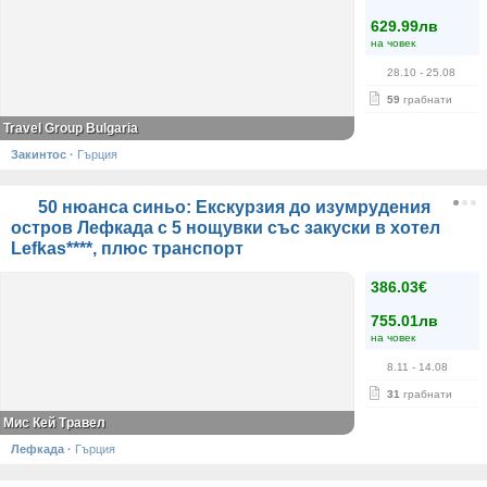
629.99лв
на човек
28.10
- 25.08
59
грабнати
Travel Group Bulgaria
Закинтос
·
Гърция
50 нюанса синьо: Екскурзия до изумрудения
остров Лефкада с 5 нощувки със закуски в хотел
Lefkas****, плюс транспорт
386.03€
755.01лв
на човек
8.11
- 14.08
31
грабнати
Мис Кей Травел
Лефкада
·
Гърция