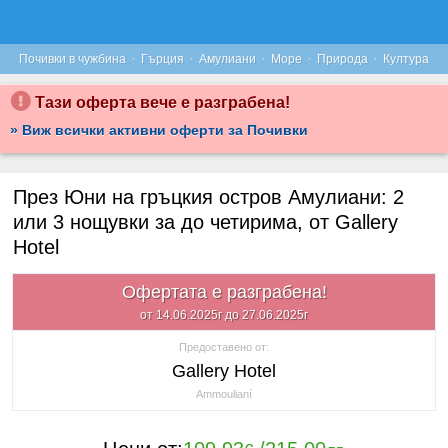
·
·
·
·
·
Почивки в чужбина
Гърция
Амулиани
Море
Природа
Култура
Тази оферта вече е разграбена!
» Виж всички активни оферти за Почивки
През Юни на гръцкия остров Амулиани: 2
или 3 нощувки за до четирима, от Gallery
Hotel
Офертата е разграбена!
от 14.06.2025г до 27.06.2025г
Предоставено от:
Gallery Hotel
Ammoulianí