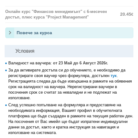
Онлайн курс "Финансов мениджмънт" с 6-месечен
20.45
€
достъп, плюс курса "Project Management"
Повече за курса
Условия
Валидност на ваучера:
от 23 Май до 6 Август 2026г.
За да активирате достъпа си до обучението, е необходимо да
регистрирате своя ваучер чрез формуляра, достъпен
тук
.
Регистрацията следва да бъде извършена в рамките на обявения
срок на валидност на ваучера. Нерегистрирани ваучери в
посочения срок се считат за невалидни и не подлежат на
използване.
След успешно попълване на формуляра и предоставяне на
необходимата информация, Вашият профил в обучителната
платформа ще бъде създаден в рамките на текущия работен ден.
На посочения от Вас имейл ще бъдат изпратени индивидуални
данни за достъп, както и кратка инструкция за навигация и
използване на системата.