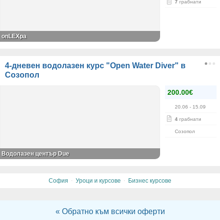
7
грабнати
onLEXpa
4-дневен водолазен курс "Open Water Diver" в
Созопол
200.00€
20.06
- 15.09
4
грабнати
Созопол
Водолазен център Due
·
·
София
Уроци и курсове
Бизнес курсове
« Обратно към всички оферти