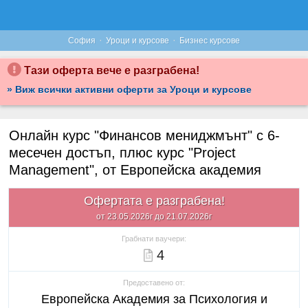
·
·
София
Уроци и курсове
Бизнес курсове
Тази оферта вече е разграбена!
» Виж всички активни оферти за Уроци и курсове
Онлайн курс "Финансов мениджмънт" с 6-
месечен достъп, плюс курс "Project
Management", от Европейска академия
Офертата е разграбена!
от 23.05.2026г до 21.07.2026г
Грабнати ваучери:
4
Предоставено от:
Европейска Академия за Психология и