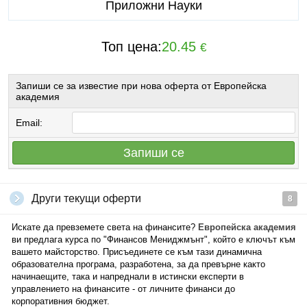
Приложни Науки
Топ цена:
20.45
€
Запиши се за известие при нова оферта от Европейска
академия
Email:
Запиши се
Други текущи оферти
8
Искате да превземете света на финансите?
Европейска академия
ви предлага курса по "Финансов Мениджмънт", който е ключът към
вашето майсторство. Присъединете се към тази динамична
образователна програма, разработена, за да превърне както
начинаещите, така и напреднали в истински експерти в
управлението на финансите - от личните финанси до
корпоративния бюджет.