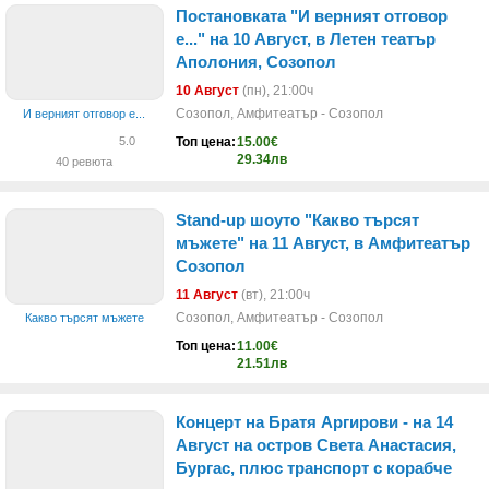
Постановката "И верният отговор
е..." на 10 Август, в Летен театър
Аполония, Созопол
10 Август
(пн)
, 21:00ч
Созопол, Амфитеатър - Созопол
И верният отговор е...
Топ цена:
15.00€
5.0
29.34лв
40 ревюта
Stand-up шоуто "Какво търсят
мъжете" на 11 Август, в Амфитеатър
Созопол
11 Август
(вт)
, 21:00ч
Созопол, Амфитеатър - Созопол
Какво търсят мъжете
Топ цена:
11.00€
21.51лв
Концерт на Братя Аргирови - на 14
Август на остров Света Анастасия,
Бургас, плюс транспорт с корабче