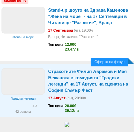
Видяно по TV
Stand-up шоуто на Здрава Каменова
"Жена на море" - на 17 Септември в
Читалище "Развитие", Враца
17 Септември
(чт)
, 19:00ч
Враца, Читалище "Развитие"
Жена на море
Топ цена:
12.00€
23.47лв
Оферта на фокус
Страхотните Филип Аврамов и Мая
Бежанска в комедията "Градски
легенди" на 17 Август, на сцената на
София Съмър Фест
17 Август
(пн)
, 20:00ч
Градски легенди
Топ цена:
20.00€
4.3
39.12лв
42 ревюта