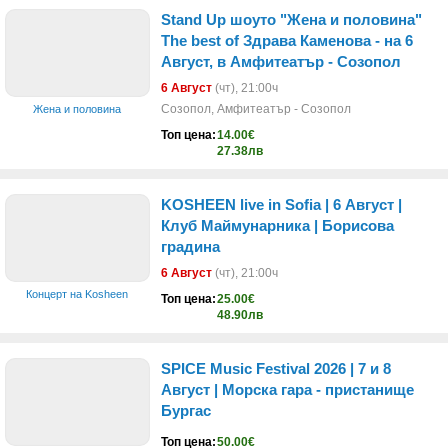
Stand Up шоуто "Жена и половина"
The best of Здрава Каменова - на 6
Август, в Амфитеатър - Созопол
6 Август
(чт)
, 21:00ч
Созопол, Амфитеатър - Созопол
Жена и половина
Топ цена:
14.00€
27.38лв
KOSHEEN live in Sofia | 6 Август |
Клуб Маймунарника | Борисова
градина
6 Август
(чт)
, 21:00ч
Концерт на Kosheen
Топ цена:
25.00€
48.90лв
SPICE Music Festival 2026 | 7 и 8
Август | Морска гара - пристанище
Бургас
Топ цена:
50.00€