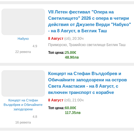
VII Летен фестивал "Опера на
Светилището" 2026 с опера в четири
действия от Джузепе Верди "Набуко"
- на 8 Август, в Беглик Таш
8 Август
(сб)
, 20:30ч
Набуко
Приморско, Тракийско светилище Беглик Таш
4.9
22 ревюта
Топ цена:
25.00€
48.90лв
Концерт на Стефан Вълдобрев и
Обичайните заподозрени на остров
Света Анастасия - на 8 Август, с
включен транспорт с корабче
8 Август
(сб)
, 21:00ч
Концерт на Стефан
Вълдобрев и Обичайните
Топ цена:
60.00€
заподозрени
117.35лв
4.8
16 ревюта