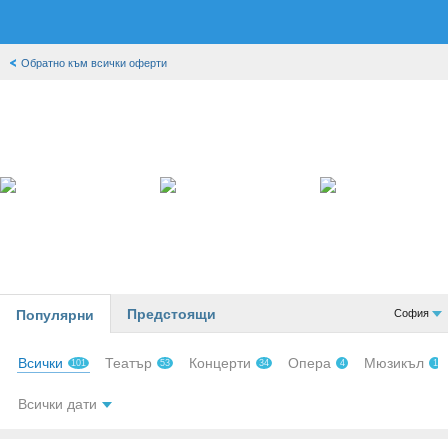
Обратно към всички оферти
❮
❯
Предстоящи
Популярни
София
Всички
Театър
Концерти
Опера
Мюзикъл
101
53
34
4
1
Всички дати