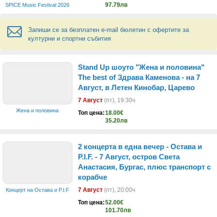
97.79лв
SPICE Music Festival 2026
Запиши се за безплатен e-mail бюлетин с офертите за
културни и спортни събития
Stand Up шоуто "Жена и половина"
The best of Здрава Каменова - на 7
Август, в Летен Кинобар, Царево
7 Август
(пт)
, 19:30ч
Жена и половина
Топ цена:
18.00€
35.20лв
2 концерта в една вечер - Остава и
P.I.F. - 7 Август, остров Света
Анастасия, Бургас, плюс транспорт с
корабче
7 Август
(пт)
, 20:00ч
Концерт на Остава и P.I.F
Топ цена:
52.00€
101.70лв