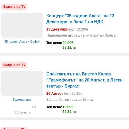
Видяно по TV
Концерт "35 години Акага" на 13
Декември, в Зала 1 на НДК
13 Декември
(нд)
, 20:00ч
Национален дворец на културата - Зала 1
35 години Акага - София
Топ цена:
20.00€
39.12лв
Видяно по TV
Спектакълът на Виктор Калев
"Грамофонът" на 20 Август, в Летен
театър - Бургас
20 Август
(чт)
, 20:30ч
Бургас, Летен театър Бургас
Грамофонът
Топ цена:
15.00€
4.9
29.34лв
361 ревюта