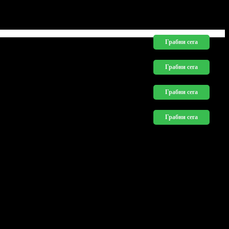
 програма и музика, която вдъхновява.
Грабни сега
Грабни сега
Грабни сега
Грабни сега