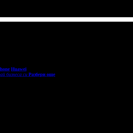
ти у нас, престижният дворцов оркестър се връща с изцяло нова
0 - 18:30ч)
Phone
Huawei
ай бизнеса си
Разбери още