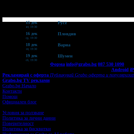
Шьонбрун Оркестра". След поредица от разпродадени концер
15 дек
Русе
вт, 19:30
16 дек
Пловдив
ср, 19:30
18 дек
Варна
пт, 19:30
19 дек
Шумен
сб, 19:30
Контакти с Grabo.bg:
Форма
info@grabo.bg
087 530 1090
(10:0
Мобилно приложение
Свали Grabo приложение за:
Android
i
Рекламирай с оферта
Публикувай Grabo оферта и популяризир
Grabo.bg TV реклами
Grabo.bg Начало
Контакти
Помощ
Официален блог
Условия за ползване
Политика за лични данни
Поверителност
Политика за бисквитки