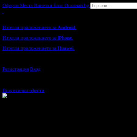
Оферти
Места
Винетки
Блог
Опознай.bg
Grabo мобилна версия
Изтегли приложението за
Android
.
Изтегли приложението за
iPhone
.
Изтегли приложението за
Huawei
.
...или отвори
grabo.bg
Регистрация
Вход
Виж всички оферти
Коледен концерт "Виена Шьонбрун Орк
Красивата традиция продължава! И тази година празничният