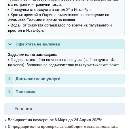
магистрални и гранични такси;
• 2 нощувки със закуски в хотел 3* в Истанбул;
• Кратък престой в Одрин с възможност за посещение на
джамията Селимие и време за шопинг;
• Водач от фирмата организатор по време на пътуването и
престоя в Истанбул.
Офертата не включва
Задължително заплащане:
• Градска такса - 2лв на човек на нощувка (за 2 нощувки - 4лв
на човек). Заплаща се задължително към туристическия пакет.
Допълнителни услуги
Програма
Условия
Валидност на ваучера:
от 8 Март до 24 Април 2025г.
С предварителна проверка за свободни места за желаната