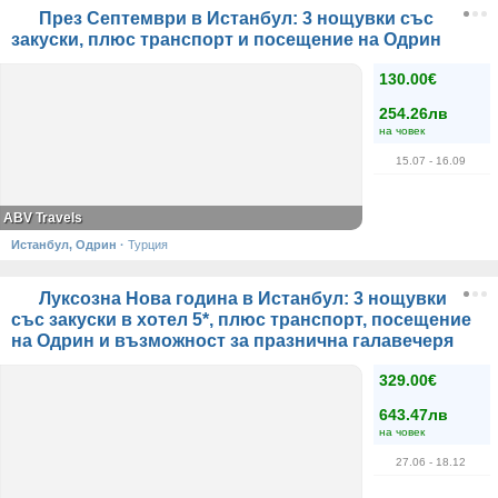
През Септември в Истанбул: 3 нощувки със
закуски, плюс транспорт и посещение на Одрин
130.00€
254.26лв
на човек
15.07
- 16.09
ABV Travels
Истанбул, Одрин
·
Турция
Луксозна Нова година в Истанбул: 3 нощувки
със закуски в хотел 5*, плюс транспорт, посещение
на Одрин и възможност за празнична галавечеря
329.00€
643.47лв
на човек
27.06
- 18.12