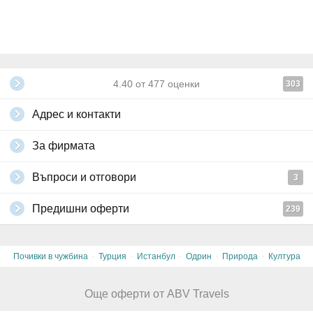
4.40
от
477
оценки
303
Адрес и контакти
За фирмата
Въпроси и отговори
3
Предишни оферти
239
·
·
·
·
·
Почивки в чужбина
Турция
Истанбул
Одрин
Природа
Култура
Още оферти от ABV Travels