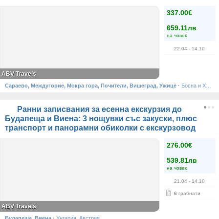
337.00€
659.11лв
на човек
22.04
- 14.10
ABV Travels
Сараево, Междугорие, Мокра гора, Почители, Вишеград, Ужице
·
Босна и Херцеговина, Сърбия
Ранни записвания за есенна екскурзия до
Будапеща и Виена: 3 нощувки със закуски, плюс
транспорт и панорамни обиколки с екскурзовод
276.00€
539.81лв
на човек
21.04
- 14.10
6
грабнати
ABV Travels
Будапеща, Виена
·
Унгария, Австрия