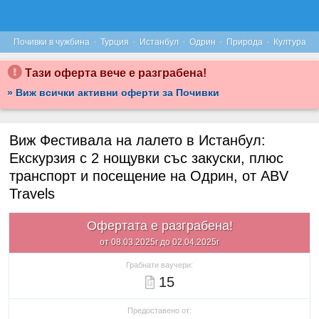
·
·
·
·
·
Почивки в чужбина
Турция
Истанбул
Одрин
Природа
Култура
Тази оферта вече е разграбена!
» Виж всички активни оферти за Почивки
Виж Фестивала на лалето в Истанбул:
Екскурзия с 2 нощувки със закуски, плюс
транспорт и посещение на Одрин, от ABV
Travels
Офертата е разграбена!
от 08.03.2025г до 02.04.2025г
Грабнати ваучери:
15
Предоставено от: