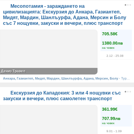
Месопотамия - зараждането на
цивилизацията: Екскурзия до Анкара, Газиантеп,
Мидят, Мардин, Шанлъурфа, Адана, Мерсин и Болу
със 7 нощувки, закуски и вечери, плюс транспорт
705.58€
1380.00лв
на човек
2.12
- 25.08
Дениз Травел
Анкара, Газиантеп, Мидят, Мардин, Шанлъурфа, Адана, Мерсин, Болу
·
Турция
Екскурзия до Кападокия: 3 или 4 нощувки със
закуски и вечери, плюс самолетен транспорт
361.99€
707.99лв
на човек
9.01
- 1.09