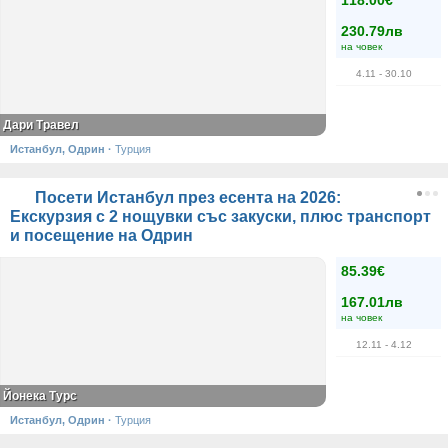
118.00€
230.79лв
на човек
4.11
- 30.10
Дари Травел
Истанбул, Одрин
·
Турция
Посети Истанбул през есента на 2026:
Екскурзия с 2 нощувки със закуски, плюс транспорт
и посещение на Одрин
85.39€
167.01лв
на човек
12.11
- 4.12
Йонека Турс
Истанбул, Одрин
·
Турция