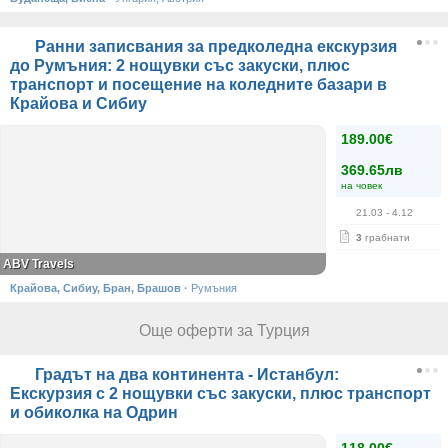
Ранни записвания за предколедна екскурзия
до Румъния: 2 нощувки със закуски, плюс
транспорт и посещение на коледните базари в
Крайова и Сибиу
189.00€
369.65лв
на човек
21.03
- 4.12
3
грабнати
ABV Travels
Крайова, Сибиу, Бран, Брашов
·
Румъния
Още оферти за Турция
Градът на два континента - Истанбул:
Екскурзия с 2 нощувки със закуски, плюс транспорт
и обиколка на Одрин