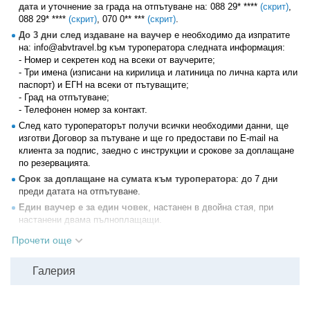
дата
и уточнение за града на отпътуване на:
088 29* ****
(скрит)
,
088 29* ****
(скрит)
,
070 0** ***
(скрит)
.
До 3 дни след издаване на ваучер
е необходимо да изпратите
на: info@abvtravel.bg към туроператора следната информация:
- Номер и секретен код на всеки от ваучерите;
- Три имена (изписани на кирилица и латиница по лична карта или
паспорт) и ЕГН на всеки от пътуващите;
- Град на отпътуване;
- Телефонен номер за контакт.
След като туроператорът получи всички необходими данни, ще
изготви Договор за пътуване и ще го предостави по E-mail на
клиента за подпис, заедно с инструкции и срокове за доплащане
по резервацията.
Срок за доплащане на сумата към туроператора
: до 7 дни
преди датата на отпътуване.
Един ваучер е за един човек
, настанен в двойна стая, при
настанени двама пълноплащащи.
Медицинската застраховка при пътуване в чужбина е
Прочети още
задължителна и офертата включва такава - с асистанс и
покритие 5000 евро за лица до 65 ненавършени гоини на ЗК Лев
Галерия
Инс. Може да доплатите към туроператора за застраховка за
лица от 65 до 70г - 5лв; за лица от 70 до 80г - 10лв.
Всички други
глобални условия на Grabo.bg