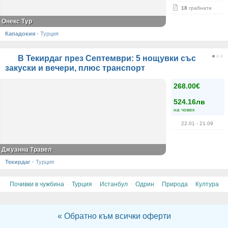
18
грабнати
Онекс Тур
Кападокия
·
Турция
В Текирдаг през Септември: 5 нощувки със
закуски и вечери, плюс транспорт
268.00€
524.16лв
на човек
22.01
- 21.09
Джуанна Травел
Текирдаг
·
Турция
·
·
·
·
·
Почивки в чужбина
Турция
Истанбул
Одрин
Природа
Култура
« Обратно към всички оферти