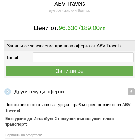
ABV Travels
бул. Ал. Стамболийски 55
Цени от:
96.63
/
189.00
€
лв
Запиши се за известие при нова оферта от ABV Travels
Email:
Запиши се
Други текущи оферти
6
Посети цветното сърце на Турция - грабни предложението на
ABV
Travels
!
Екскурзия до Истанбул: 2 нощувки със закуски, плюс
транспорт:
Варианти на офертата: