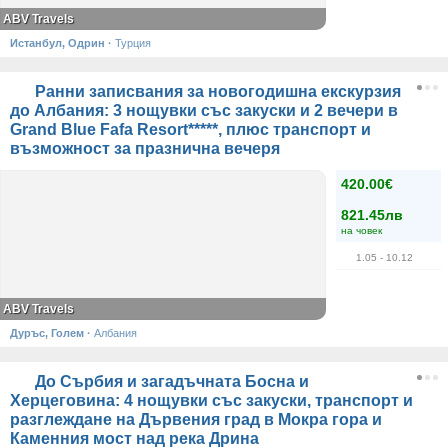
ABV Travels
Истанбул, Одрин
·
Турция
Ранни записвания за новогодишна екскурзия
до Албания: 3 нощувки със закуски и 2 вечери в
Grand Blue Fafa Resort*****, плюс транспорт и
възможност за празнична вечеря
420.00€
821.45лв
на човек
1.05
- 10.12
ABV Travels
Дуръс, Голем
·
Албания
До Сърбия и загадъчната Босна и
Херцеговина: 4 нощувки със закуски, транспорт и
разглеждане на Дървения град в Мокра гора и
Каменния мост над река Дрина