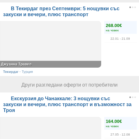
В Текирдаг през Септември: 5 нощувки със
закуски и вечери, плюс транспорт
268.00€
на човек
22.01
- 21.09
Джуанна Травел
Текирдаг
·
Турция
Други разгледани оферти от потребители
Екскурзия до Чанаккале: 3 нощувки със
закуски и вечери, плюс транспорт и възможност за
Троя
164.00€
на човек
27.05
- 12.08