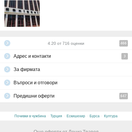
4.20
от
716
оценки
466
Адрес и контакти
3
За фирмата
Въпроси и отговори
Предишни оферти
647
·
·
·
·
Почивки в чужбина
Турция
Ескишехир
Бурса
Култура
Още оферти от Дениз Травел