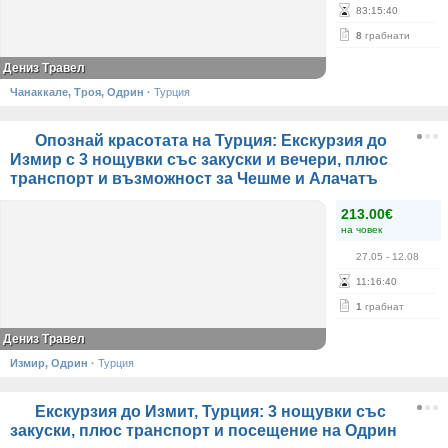
83
:
15
:
39
8
грабнати
Дениз Травел
Чанаккале, Троя, Одрин
·
Турция
Опознай красотата на Турция: Екскурзия до
Измир с 3 нощувки със закуски и вечери, плюс
транспорт и възможност за Чешме и Алачатъ
213.00€
на човек
27.05
- 12.08
11
:
16
:
39
1
грабнат
Дениз Травел
Измир, Одрин
·
Турция
Екскурзия до Измит, Турция: 3 нощувки със
закуски, плюс транспорт и посещение на Одрин