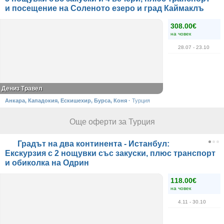
и посещение на Соленото езеро и град Каймаклъ
308.00€
на човек
28.07
- 23.10
Дениз Травел
Анкара, Кападокия, Ескишехир, Бурса, Коня
·
Турция
Още оферти за Турция
Градът на два континента - Истанбул:
Екскурзия с 2 нощувки със закуски, плюс транспорт
и обиколка на Одрин
118.00€
на човек
4.11
- 30.10