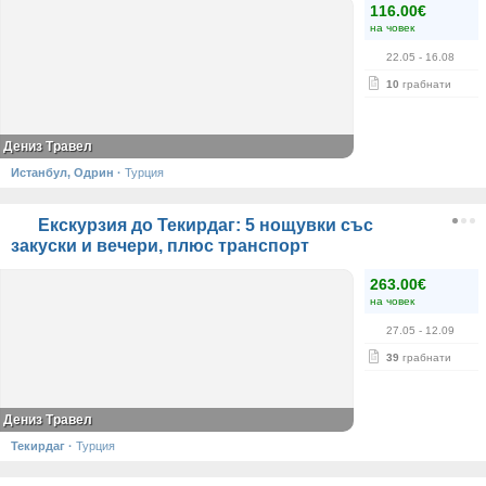
116.00€
на човек
22.05
- 16.08
10
грабнати
Дениз Травел
Истанбул, Одрин
·
Турция
Екскурзия до Текирдаг: 5 нощувки със
закуски и вечери, плюс транспорт
263.00€
на човек
27.05
- 12.09
39
грабнати
Дениз Травел
Текирдаг
·
Турция