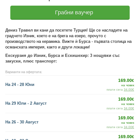
Грабни ваучер
Дениз Травел
ви кани да посетете Турция! Ще се насладите на
градчето Изник, което е на брега на езеро, прочуто с
производството на керамика. Вижте ѝ Бурса - първата столица на
османската империя, както и други локации!
Екскурзия до Изник, Бурса и Ескишехир: 3 нощувки със
закуски, плюс транспорт:
Варианти на офертата:
169.00
€
На 24 - 28 Юни
на човек
плати сега
34.00€
169.00
€
На 29 Юли - 2 Август
на човек
плати сега
34.00€
169.00
€
На 26 - 30 Август
на човек
плати сега
34.00€
169.00
€