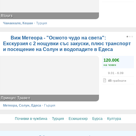
Rtours
Чанаккале, Кешан
·
Турция
Виж Метеора - "Осмото чудо на света":
Екскурзия с 2 нощувки със закуски, плюс транспорт
и посещение на Солун и водопадите в Едеса
120.00€
на човек
9.01
- 6.09
45
грабнати
Принцес Травел
Метеора, Солун, Едеса
·
Гърция
·
·
·
·
Почивки в чужбина
Турция
Ескишехир
Бурса
Култура