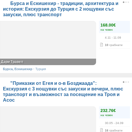
Бурса и Ескишехир - традиции, архитектура и
история: Екскурзия до Турция с 2 нощувки със
закуски, плюс транспорт
168.00€
на човек
4.11
- 11.09
10
грабнати
Дари Травел
Бурса, Ескишехир
·
Турция
"Приказки от Егея и о-в Бозджаада":
Екскурзия с 3 нощувки със закуски и вечери, плюс
транспорт и възможност за посещение на Троя и
Асос
232.76€
на човек
30.05
- 24.09
16
грабнати