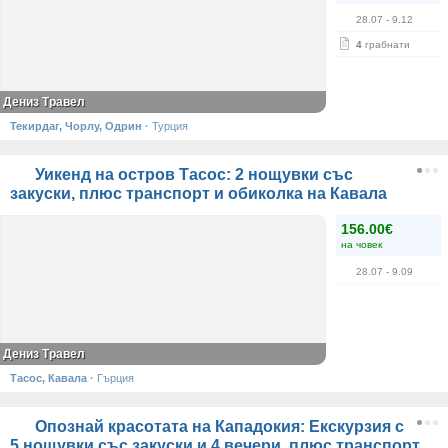
28.07
- 9.12
4
грабнати
Дениз Травел
Текирдаг, Чорлу, Одрин
·
Турция
Уикенд на остров Тасос: 2 нощувки със
закуски, плюс транспорт и обиколка на Кавала
156.00€
на човек
28.07
- 9.09
Дениз Травел
Тасос, Кавала
·
Гърция
Опознай красотата на Кападокия: Екскурзия с
5 нощувки със закуски и 4 вечери, плюс транспорт