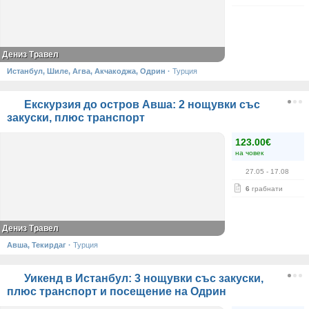
Дениз Травел
Истанбул, Шиле, Агва, Акчакоджа, Одрин
·
Турция
Екскурзия до остров Авша: 2 нощувки със
закуски, плюс транспорт
123.00€
на човек
27.05
- 17.08
6
грабнати
Дениз Травел
Авша, Текирдаг
·
Турция
Уикенд в Истанбул: 3 нощувки със закуски,
плюс транспорт и посещение на Одрин