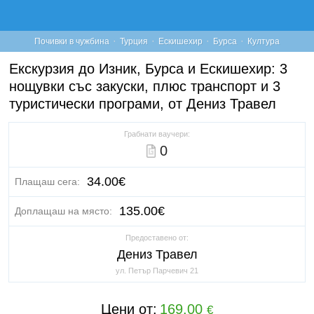
·
·
·
·
Почивки в чужбина
Турция
Ескишехир
Бурса
Култура
Екскурзия до Изник, Бурса и Ескишехир: 3
нощувки със закуски, плюс транспорт и 3
туристически програми, от Дениз Травел
Грабнати ваучери:
0
34.00€
Плащаш сега:
135.00€
Доплащаш на място:
Предоставено от:
Дениз Травел
ул. Петър Парчевич 21
Цени от:
169.00
€