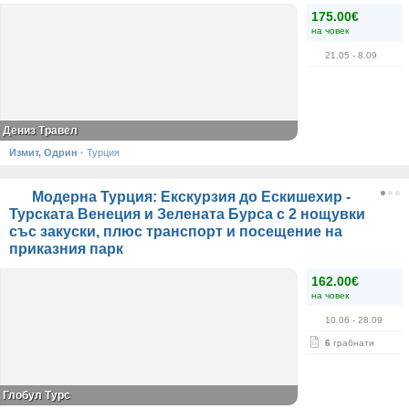
175.00€
на човек
21.05
- 8.09
Дениз Травел
Измит, Одрин
·
Турция
Модерна Турция: Екскурзия до Ескишехир -
Турската Венеция и Зелената Бурса с 2 нощувки
със закуски, плюс транспорт и посещение на
приказния парк
162.00€
на човек
10.06
- 28.09
6
грабнати
Глобул Турс