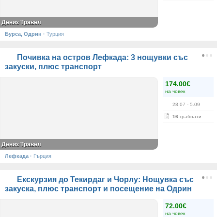
Дениз Травел
Бурса, Одрин
·
Турция
Почивка на остров Лефкада: 3 нощувки със
закуски, плюс транспорт
174.00€
на човек
28.07
- 5.09
16
грабнати
Дениз Травел
Лефкада
·
Гърция
Екскурзия до Текирдаг и Чорлу: Нощувка със
закуска, плюс транспорт и посещение на Одрин
72.00€
на човек