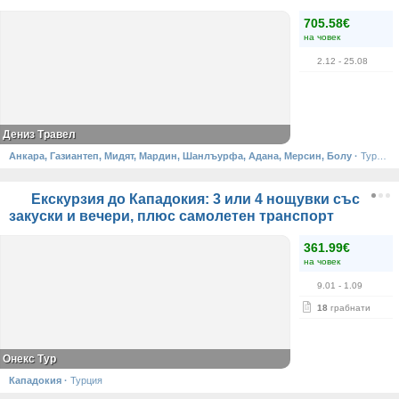
705.58€
на човек
2.12
- 25.08
Дениз Травел
Анкара, Газиантеп, Мидят, Мардин, Шанлъурфа, Адана, Мерсин, Болу
·
Турция
Екскурзия до Кападокия: 3 или 4 нощувки със
закуски и вечери, плюс самолетен транспорт
361.99€
на човек
9.01
- 1.09
18
грабнати
Онекс Тур
Кападокия
·
Турция