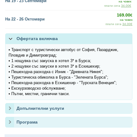
На 19 - 23 Септември
на човек
плати сега
34.00€
169.00
€
На 22 - 26 Октомври
на човек
плати сега
34.00€
Офертата включва
• Транспорт с туристически автобус от София, Пазарджик,
Пловдив и Димитровград;
• 1 нощувка със закуска в хотел 3* в Бурса;
• 2 нощувки със закуски в хотел 3* в Ескишехир;
• Пешеходна разходка с Изник - "Древната Никея";
• Туристическа обиколка в Бурса - "Зелената Бурса";
• Пешеходна разходка в Ескишехир - "Турската Венеция";
• Екскурзоводско обслужване;
• Пътни, местни, гранични такси.
Допълнителни услуги
Програма