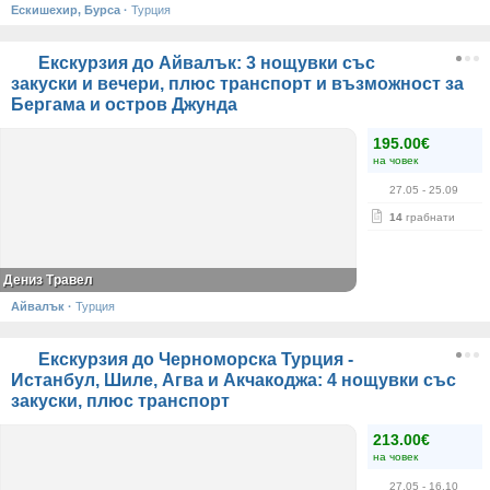
Ескишехир, Бурса
·
Турция
Екскурзия до Айвалък: 3 нощувки със
закуски и вечери, плюс транспорт и възможност за
Бергама и остров Джунда
195.00€
на човек
27.05
- 25.09
14
грабнати
Дениз Травел
Айвалък
·
Турция
Екскурзия до Черноморска Турция -
Истанбул, Шиле, Агва и Акчакоджа: 4 нощувки със
закуски, плюс транспорт
213.00€
на човек
27.05
- 16.10