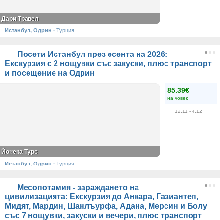
Дари Травел
Истанбул, Одрин
·
Турция
Посети Истанбул през есента на 2026:
Екскурзия с 2 нощувки със закуски, плюс транспорт
и посещение на Одрин
85.39€
на човек
12.11
- 4.12
Йонека Турс
Истанбул, Одрин
·
Турция
Месопотамия - зараждането на
цивилизацията: Екскурзия до Анкара, Газиантеп,
Мидят, Мардин, Шанлъурфа, Адана, Мерсин и Болу
със 7 нощувки, закуски и вечери, плюс транспорт