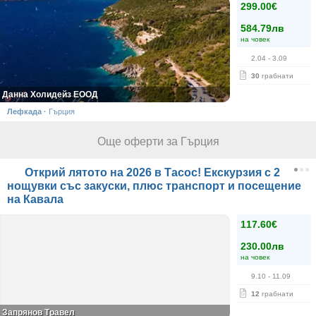
299.00€
584.79лв
на човек
2.04
- 3.09
30
грабнати
Данна Холидейз ЕООД
Лефкада
·
Гърция
Още оферти за Гърция
Открий лятото на 2026 в Тасос! Екскурзия с 2
нощувки със закуски, плюс транспорт и посещение
на Кавала
117.60€
230.00лв
на човек
9.10
- 11.09
12
грабнати
Запрянов Травел