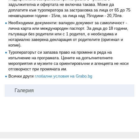
задължителна и офертата не включва такава. Може да
доплатите към туроператора за застраховка за лица от 65 до 75
ненавършени години - 15лв, за лица над 75години - 20,70лв.
Необходими документи:
валиден документ за самоличност -
лична карта или международен паспорт. За деца до 18 години,
пътуващи без родители или с 1 родител, е необходима и
нотариално заверена декларация от родителите (оригинал и
копие).
Туроператорът си запазва право на промени в реда на
изпълнение на програмата. Цените на допълнителните
мероприятия и музеите са ориентировъчни и агенцията не носи
отговорност при промяната им.
Всички други
глобални условия на Grabo.bg
Галерия