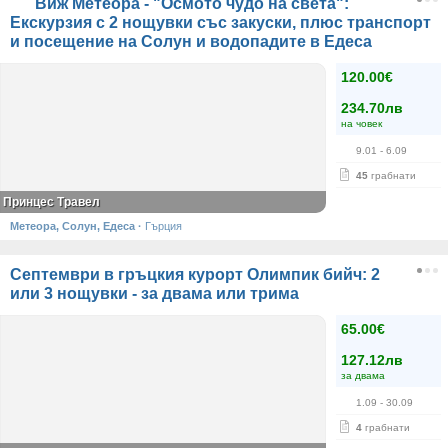
Виж Метеора - "Осмото чудо на света":
Екскурзия с 2 нощувки със закуски, плюс транспорт
и посещение на Солун и водопадите в Едеса
120.00€
234.70лв
на човек
9.01
- 6.09
45
грабнати
Принцес Травел
Метеора, Солун, Едеса
·
Гърция
Септември в гръцкия курорт Олимпик бийч: 2
или 3 нощувки - за двама или трима
65.00€
127.12лв
за двама
1.09
- 30.09
4
грабнати