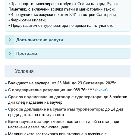
• Транспорт с лицензиран автобус от София площад Руски
Паметник, с включени всички пътни и магистрални такси;
• 4 нощувки със закуски в хотел 2/3* на остров Санторини;
• Фериботни билети;
• Представител от туроператора по време на пътуването.
Допълнителни услуги
Програма
Условия
Валидност на ваучера:
от 23 Май до 23 Септември 2025г.
С предварителна резервация на:
088 76* ****
(скрит)
.
Срок за подписване на договор с туроператора:
до 3 работни
дни след издаване на ваучер.
Срок за доплащане на сумата към туроператора:
до 14 дни
преди датата на отпътуването.
Един ваучер е за един човек
, настанен в двойна стая, при
настанени двама пълноплащащи.
Медицинската застраховка при пътуване в чужбина е