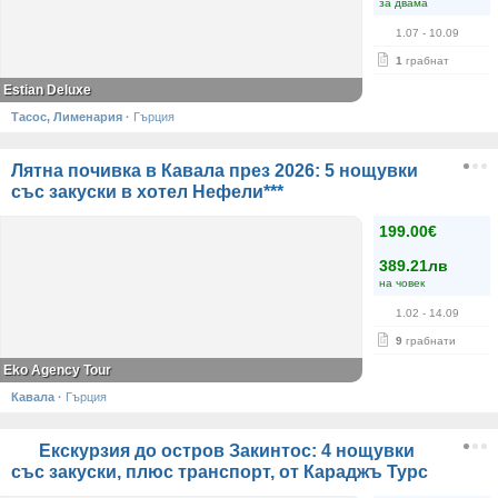
за двама
1.07
- 10.09
1
грабнат
Estian Deluxe
Тасос, Лименария
·
Гърция
Лятна почивка в Кавала през 2026: 5 нощувки
със закуски в хотел Нефели***
199.00€
389.21лв
на човек
1.02
- 14.09
9
грабнати
Eko Agency Tour
Кавала
·
Гърция
Екскурзия до остров Закинтос: 4 нощувки
със закуски, плюс транспорт, от Караджъ Турс