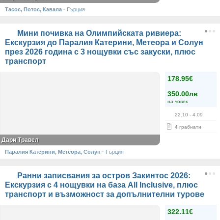
Тасос, Потос, Кавала
·
Гърция
Мини почивка на Олимпийската ривиера:
Екскурзия до Паралия Катерини, Метеора и Солун
през 2026 година с 3 нощувки със закуски, плюс
транспорт
178.95€
350.00лв
на човек
22.10
- 4.09
4
грабнати
Дари Травел
Паралия Катерини, Метеора, Солун
·
Гърция
Ранни записвания за остров Закинтос 2026:
Екскурзия с 4 нощувки на база All Inclusive, плюс
транспорт и възможност за допълнителни турове
322.11€