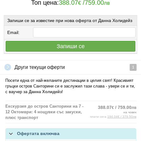
Топ цена:
388.07
/
759.00
€
лв
Запиши се за известие при нова оферта от Данна Холидейз
Email:
Запиши се
Други текущи оферти
1
Посети една от най-желаните дестинации в целия свят! Красивият
гръцки остров Санторини си е заслужил тази слава - увери се и ти,
с ваучер за
Данна Холидейз
!
Екскурзия до остров Санторини на 7 -
388.07
/ 759.00
€
лв
12 Октомври: 4 нощувки със закуски,
на човек
плати сега
194.04€ / 379.50лв
плюс транспорт
Офертата включва