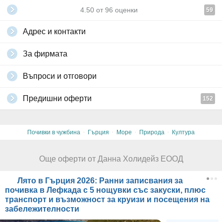
4.50
от
96
оценки
59
Адрес и контакти
За фирмата
Въпроси и отговори
Предишни оферти
152
·
·
·
·
Почивки в чужбина
Гърция
Море
Природа
Култура
Още оферти от Данна Холидейз ЕООД
Лято в Гърция 2026: Ранни записвания за
почивка в Лефкада с 5 нощувки със закуски, плюс
транспорт и възможност за круизи и посещения на
забележителности