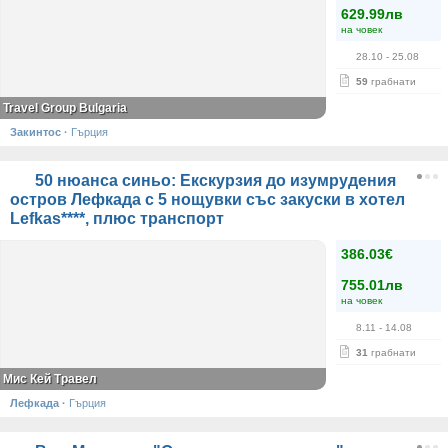
629.99лв
на човек
28.10
- 25.08
59
грабнати
Travel Group Bulgaria
Закинтос
·
Гърция
50 нюанса синьо: Екскурзия до изумрудения
остров Лефкада с 5 нощувки със закуски в хотел
Lefkas****, плюс транспорт
386.03€
755.01лв
на човек
8.11
- 14.08
31
грабнати
Мис Кей Травел
Лефкада
·
Гърция