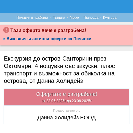
·
·
·
·
Почивки в чужбина
Гърция
Море
Природа
Култура
Тази оферта вече е разграбена!
» Виж всички активни оферти за Почивки
Екскурзия до остров Санторини през
Октомври: 4 нощувки със закуски, плюс
транспорт и възможност за обиколка на
острова, от Данна Холидейз
Офертата е разграбена!
от 23.05.2025г до 23.08.2025г
Предоставено от:
Данна Холидейз ЕООД