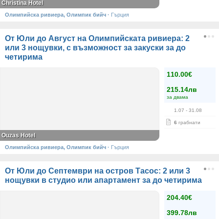
Christina Hotel
Олимпийска ривиера, Олимпик бийч
·
Гърция
От Юли до Август на Олимпийската ривиера: 2
или 3 нощувки, с възможност за закуски за до
четирима
110.00€
215.14лв
за двама
1.07
- 31.08
6
грабнати
Ouzas Hotel
Олимпийска ривиера, Олимпик бийч
·
Гърция
От Юли до Септември на остров Тасос: 2 или 3
нощувки в студио или апартамент за до четирима
204.40€
399.78лв