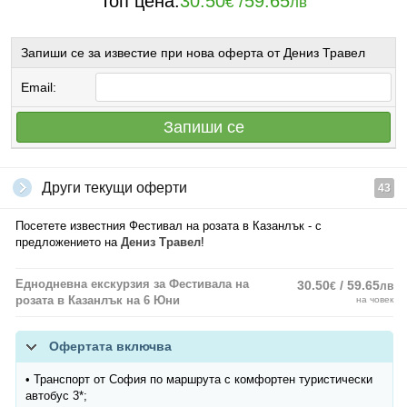
Топ цена:
30.50
/
59.65
€
лв
Запиши се за известие при нова оферта от Дениз Травел
Email:
Запиши се
Други текущи оферти
43
Посетете известния Фестивал на розата в Казанлък - с
предложението на
Дениз Травел
!
Еднодневна екскурзия за Фестивала на
30.50
/ 59.65
€
лв
розата в Казанлък на 6 Юни
на човек
Офертата включва
• Транспорт от София по маршрута с комфортен туристически
автобус 3*;