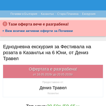
·
·
·
Почивки в България
Казанлък
Стара Планина
Екскурзия
Тази оферта вече е разграбена!
» Виж всички активни оферти за Почивки
Еднодневна екскурзия за Фестивала на
розата в Казанлък на 6 Юни, от Дениз
Травел
Офертата е разграбена!
от 16.05.2026г до 20.05.2026г
Предоставено от:
Дениз Травел
Казанлък