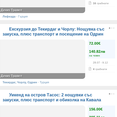
16
грабнати
Дениз Травел
Лефкада
·
Гърция
Екскурзия до Текирдаг и Чорлу: Нощувка със
закуска, плюс транспорт и посещение на Одрин
72.00€
140.82лв
на човек
28.07
- 9.12
4
грабнати
Дениз Травел
Текирдаг, Чорлу, Одрин
·
Турция
Уикенд на остров Тасос: 2 нощувки със
закуски, плюс транспорт и обиколка на Кавала
156.00€