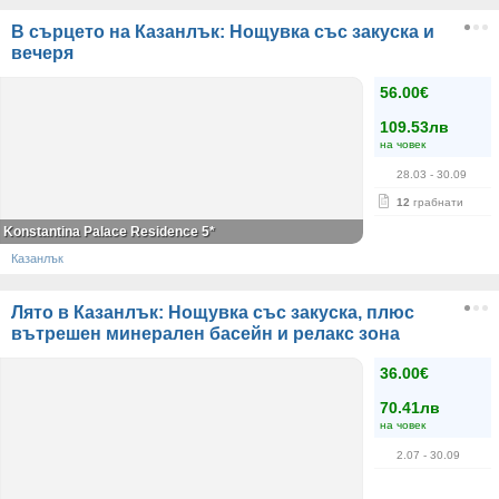
В сърцето на Казанлък: Нощувка със закуска и
вечеря
56.00€
109.53лв
на човек
28.03
- 30.09
12
грабнати
Konstantina Palace Residence 5*
Казанлък
Лято в Казанлък: Нощувка със закуска, плюс
вътрешен минерален басейн и релакс зона
36.00€
70.41лв
на човек
2.07
- 30.09