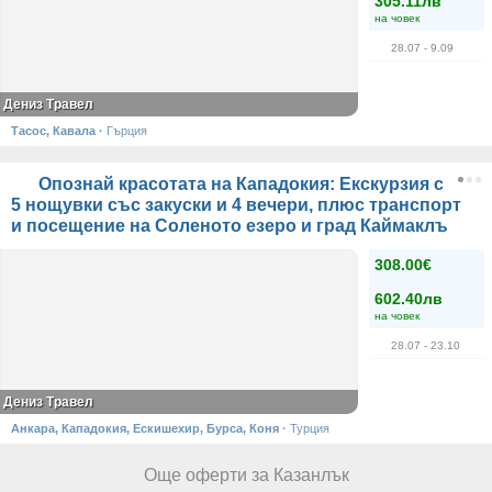
305.11лв
на човек
28.07
- 9.09
Дениз Травел
Тасос, Кавала
·
Гърция
Опознай красотата на Кападокия: Екскурзия с
5 нощувки със закуски и 4 вечери, плюс транспорт
и посещение на Соленото езеро и град Каймаклъ
308.00€
602.40лв
на човек
28.07
- 23.10
Дениз Травел
Анкара, Кападокия, Ескишехир, Бурса, Коня
·
Турция
Още оферти за Казанлък