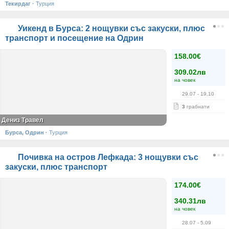
Текирдаг
·
Турция
Уикенд в Бурса: 2 нощувки със закуски, плюс
транспорт и посещение на Одрин
158.00€
309.02лв
на човек
29.07
- 19.10
3
грабнати
Дениз Травел
Бурса, Одрин
·
Турция
Почивка на остров Лефкада: 3 нощувки със
закуски, плюс транспорт
174.00€
340.31лв
на човек
28.07
- 5.09