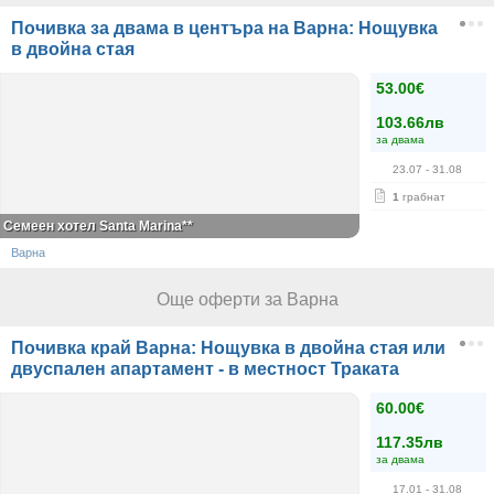
Почивка за двама в центъра на Варна: Нощувка
в двойна стая
53.00€
103.66лв
за двама
23.07
- 31.08
1
грабнат
Семеен хотел Santa Marina**
Варна
Още оферти за Варна
Почивка край Варна: Нощувка в двойна стая или
двуспален апартамент - в местност Траката
60.00€
117.35лв
за двама
17.01
- 31.08