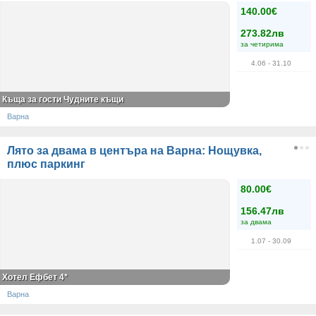
140.00€
273.82лв
за четирима
4.06
- 31.10
Къща за гости Чудните къщи
Варна
Лято за двама в центъра на Варна: Нощувка,
плюс паркинг
80.00€
156.47лв
за двама
1.07
- 30.09
Хотел Ефбет 4*
Варна