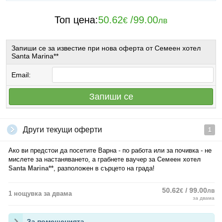
Топ цена:
50.62
/
99.00
€
лв
Запиши се за известие при нова оферта от Семеен хотел
Santa Marina**
Email:
Запиши се
Други текущи оферти
1
Ако ви предстои да посетите Варна - по работа или за почивка - не
мислете за настаняването, а грабнете ваучер за
Семеен хотел
Santa Marina**
, разположен в сърцето на града!
50.62
/ 99.00
€
лв
1 нощувка за двама
за двама
За помещенията