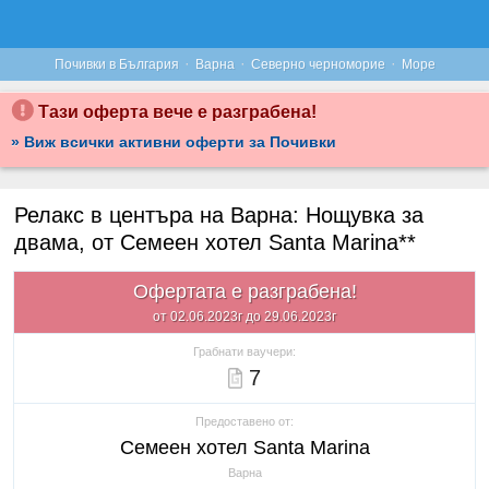
·
·
·
Почивки в България
Варна
Северно черноморие
Море
Тази оферта вече е разграбена!
» Виж всички активни оферти за Почивки
Релакс в центъра на Варна: Нощувка за
двама, от Семеен хотел Santa Marina**
Офертата е разграбена!
от 02.06.2023г до 29.06.2023г
Грабнати ваучери:
7
Предоставено от:
Семеен хотел Santa Marina
Варна