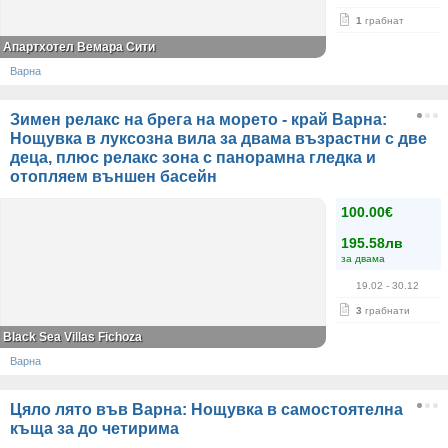
1
грабнат
Aпартхотел Вемара Сити
Варна
Зимен релакс на брега на морето - край Варна:
Нощувка в луксозна вила за двама възрастни с две
деца, плюс релакс зона с панорамна гледка и
отопляем външен басейн
100.00€
195.58лв
за двама
19.02
- 30.12
3
грабнати
Black Sea Villas Fichoza
Варна
Цяло лято във Варна: Нощувка в самостоятелна
къща за до четирима