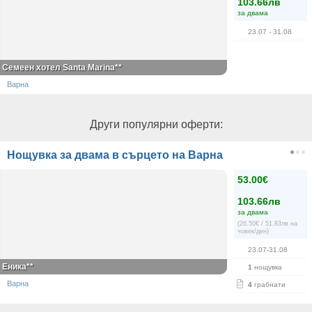
103.66лв
за двама
23.07
- 31.08
Семеен хотел Santa Marina**
Варна
Други популярни оферти:
Нощувка за двама в сърцето на Варна
53.00€
103.66лв
за двама
(26.50€ / 51.83лв на
човек/ден)
23.07-31.08
Еника**
1
нощувка
Варна
4
грабнати