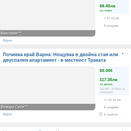
68.45лв
на човек
7.07-31.08
1
нощувка
Виктория***
Варна
Почивка край Варна: Нощувка в двойна стая или
двуспален апартамент - в местност Траката
60.00€
117.35лв
за двама
(18.40€ / 35.99лв на
човек/ден)
17.01-31.08
Вемара Сити***
1
нощувка
Варна
1
грабнат