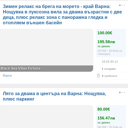
Зимен релакс на брега на морето - край Варна:
Нощувка в луксозна вила за двама възрастни с две
деца, плюс релакс зона с панорамна гледка и
отопляем външен басейн
100.00€
195.58лв
за двама
(25.00€ / 48.90лв на
човек/ден)
19.02-30.12
Black Sea Villas Fichoza
1
нощувка
Варна
3
грабнати
Лято за двама в центъра на Варна: Нощувка,
плюс паркинг
80.00€
156.47лв
за двама
(40.00€ / 78.23лв на