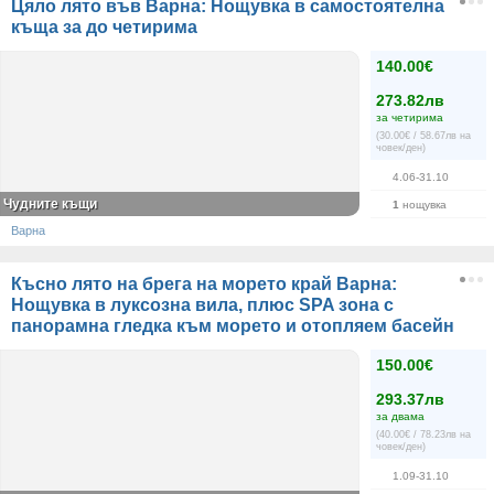
Цяло лято във Варна: Нощувка в самостоятелна
къща за до четирима
140.00€
273.82лв
за четирима
(30.00€ / 58.67лв на
човек/ден)
4.06-31.10
Чудните къщи
1
нощувка
Варна
Късно лято на брега на морето край Варна:
Нощувка в луксозна вила, плюс SPA зона с
панорамна гледка към морето и отопляем басейн
150.00€
293.37лв
за двама
(40.00€ / 78.23лв на
човек/ден)
1.09-31.10