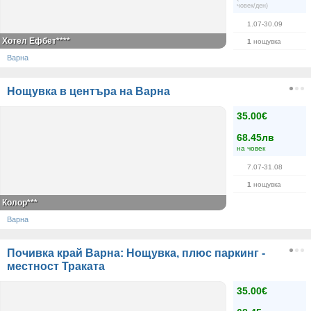
човек/ден)
1.07-30.09
Хотел Ефбет****
1
нощувка
Варна
Нощувка в центъра на Варна
35.00€
68.45лв
на човек
7.07-31.08
1
нощувка
Колор***
Варна
Почивка край Варна: Нощувка, плюс паркинг -
местност Траката
35.00€