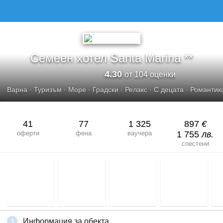
Семеен хотел Santa Marina **
4.30
от 104 оценки
Варна
·
Туризъм
·
Море
·
Градски
·
Релакс
·
С децата
·
Романтик
41
77
1 325
897
€
оферти
фена
ваучера
1 755
лв.
спестени
Информация за обекта